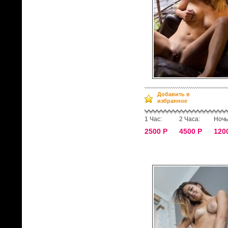
Добавить в
избранное
1 Час:
2 Часа:
Ночь
2500 Р
4500 Р
120