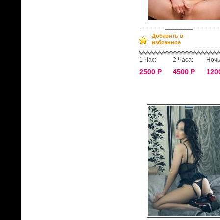
Добавить в
избранное
1 Час:
2 Часа:
Ночь
2500 Р
4500 Р
120