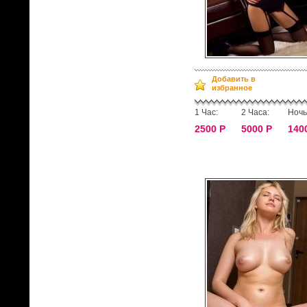
Добавить в
избранное
1 Час:
2 Часа:
Ночь
2500 Р
5000 Р
140