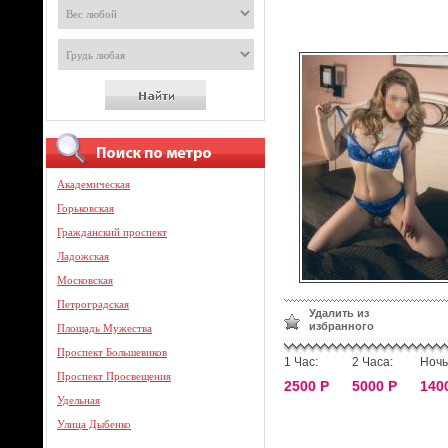
Академическая
Горьковская
Гражданский проспект
Ладожская
Московская
Петроградская
Удалить из
избранного
Площадь Мужества
Проспект Большевиков
1 Час:
2 Часа:
Ночь
Проспект Просвещения
2500 Р
5000 Р
140
Удельная
Улица Дыбенко