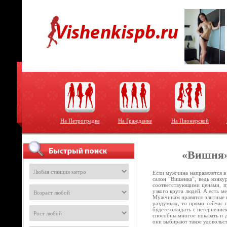
На Петроградке
На Гражданке
На Пионерской
«Вишня»
Если мужчина направляется в
салон ”Вишенка”, ведь конку
соответствующими ценами, пу
узкого круга людей. А есть м
Мужчинам нравятся элитные п
раздумьях, то прямо сейчас 
будете ожидать с нетерпением
способны многое показать и 
они выбирают такое удовольс