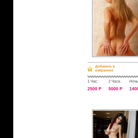
Добавить в
избранное
1 Час:
2 Часа:
Ночь
2500 Р
5000 Р
140