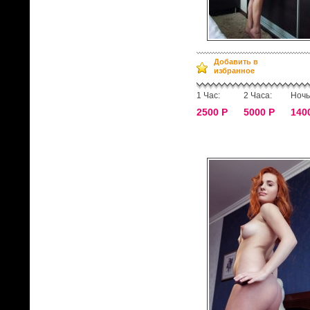
Добавить в
избранное
1 Час:
2 Часа:
Ночь
2500 Р
5000 Р
140