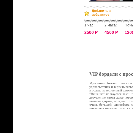
Добавить в
избранное
1 Час:
2 Часа:
Ночь
2500 Р
4500 Р
120
VIP бордели с про
Мужчинам бывает очень слож
удовольствиях и терпеть все
и только качественный алког
”Вишенка” пользуется такой 
девушек не стоит даже говор
пышные формы, обладают хор
очень большой, атмосфера л
появилось желание, то может