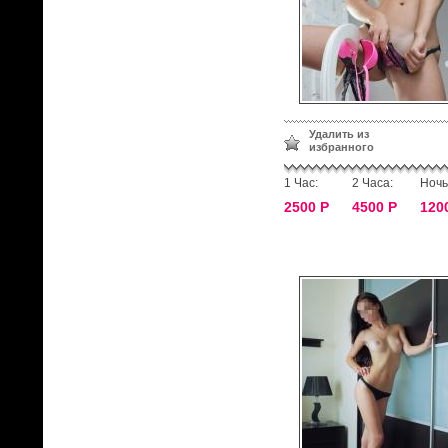
Удалить из
избранного
1 Час:
2 Часа:
Ночь
2500 Р
4500 Р
120