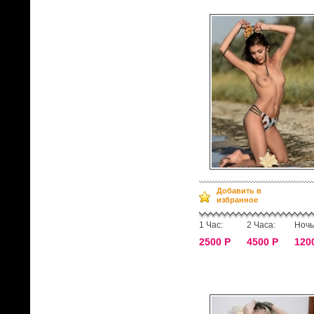
Добавить в
избранное
1 Час:
2 Часа:
Ночь
2500 Р
4500 Р
120