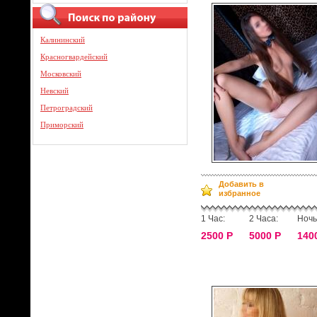
Калининский
Красногвардейский
Московский
Невский
Петроградский
Приморский
Добавить в
избранное
1 Час:
2 Часа:
Ночь
2500 Р
5000 Р
140