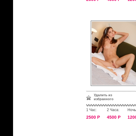
Удалить из
избранного
1 Час:
2 Часа:
Ночь
2500 Р
4500 Р
120