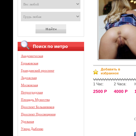
Академическая
Горьковская
Добавить в
Гражданский проспект
избранное
Ладожская
1 Час:
2 Часа:
Московская
2500 Р
4000 Р
Петроградская
Площадь Мужества
Проспект Большевиков
Проспект Просвещения
С
Удельная
Улица Дыбенко