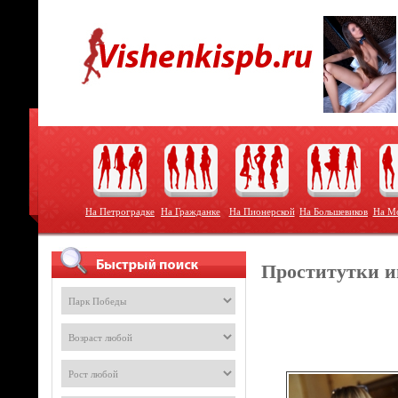
На Петроградке
На Гражданке
На Пионерской
На Большевиков
На Мо
Проститутки и