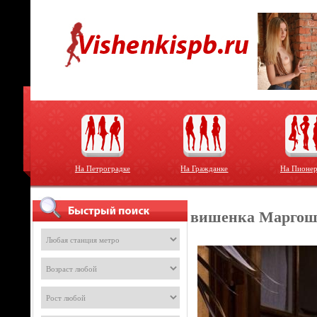
На Петроградке
На Гражданке
На Пионер
вишенка Маргош