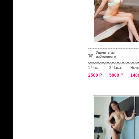
Удалить из
избранного
1 Час:
2 Часа:
Ночь
2500 Р
5000 Р
140