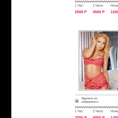
1 Час:
2 Часа:
Ночь
2500 Р
4500 Р
120
Удалить из
избранного
1 Час:
2 Часа:
Ночь
2500 Р
4000 Р
120