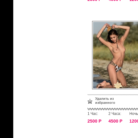
Удалить из
избранного
1 Час:
2 Часа:
Ночь
2500 Р
4500 Р
120