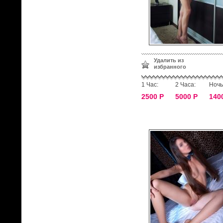
Удалить из
избранного
1 Час:
2 Часа:
Ночь
2500 Р
5000 Р
140