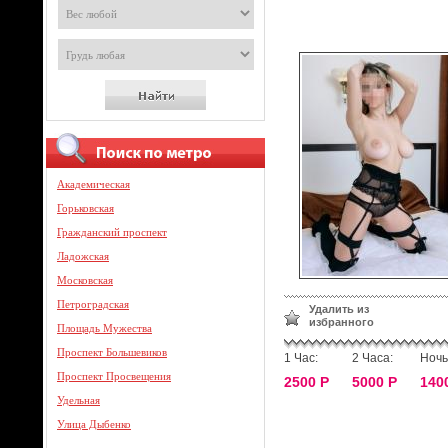
Академическая
Горьковская
Гражданский проспект
Ладожская
Московская
Петроградская
Удалить из
избранного
Площадь Мужества
Проспект Большевиков
1 Час:
2 Часа:
Ночь
Проспект Просвещения
2500 Р
5000 Р
140
Удельная
Улица Дыбенко