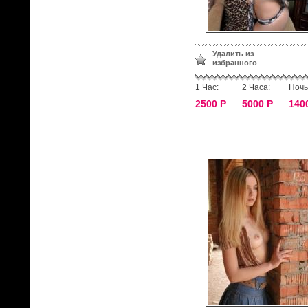
Удалить из
избранного
1 Час:
2 Часа:
Ночь
2500 Р
5000 Р
140