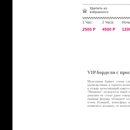
Удалить из
избранного
1 Час:
2 Часа:
Ночь
2500 Р
4500 Р
120
VIP бордели с про
Мужчинам бывает очень слож
удовольствиях и терпеть все
и только качественный алког
”Вишенка” пользуется такой 
девушек не стоит даже говор
пышные формы, обладают хор
очень большой, атмосфера л
появилось желание, то может