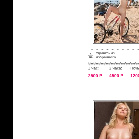
Удалить из
избранного
1 Час:
2 Часа:
Ночь
2500 Р
4500 Р
120