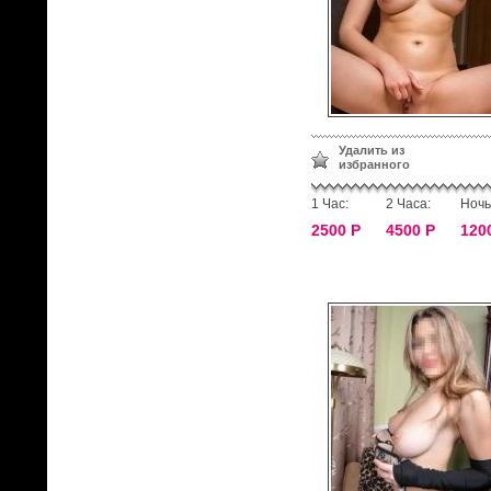
Удалить из
избранного
1 Час:
2 Часа:
Ночь
2500 Р
4500 Р
120