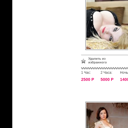
Удалить из
избранного
1 Час:
2 Часа:
Ночь
2500 Р
5000 Р
140