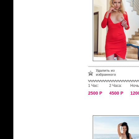
Удалить из
избранного
1 Час:
2 Часа:
Ночь
2500 Р
4500 Р
120