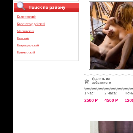
Калининский
Красногвардейский
Московский
Невский
Петроградский
Приморский
Удалить из
избранного
1 Час:
2 Часа:
Ночь
2500 Р
4500 Р
120