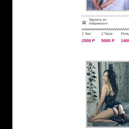
Удалить из
избранного
1 Час:
2 Часа:
Ночь
2500 Р
5000 Р
140