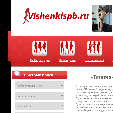
На Петроградке
На Гражданке
На Пионерской
«Вишня»
Если мужчина направляется в
салон ”Вишенка”, ведь конку
соответствующими ценами, пу
узкого круга людей. А есть м
Мужчинам нравятся элитные п
раздумьях, то прямо сейчас 
будете ожидать с нетерпением
способны многое показать и 
они выбирают такое удовольс