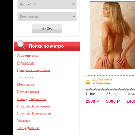
Академическая
Горьковская
Гражданский проспект
Ладожская
Добавить в
избранное
Московская
Петроградская
1 Час:
2 Часа:
Ночь
Площадь Мужества
2500 Р
5000 Р
140
Проспект Большевиков
Проспект Просвещения
Удельная
Улица Дыбенко