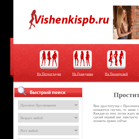
На Петроградке
На Гражданке
На Пионерской
Простит
Вип проститутки с Проспекта
покажется скучно, то ваши 
Каждая из этих путан ждет, ко
сделай первый шаг навстречу 
поиметь прямо сейчас.