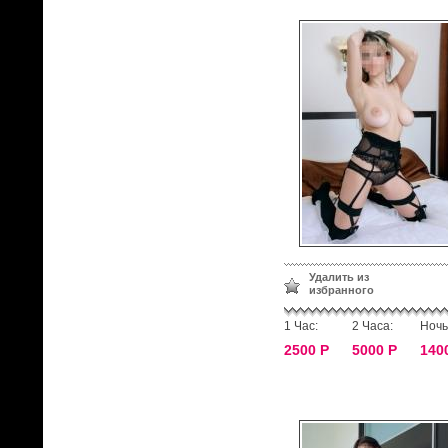
Удалить из
избранного
1 Час:
2 Часа:
Ночь
2500 Р
5000 Р
140