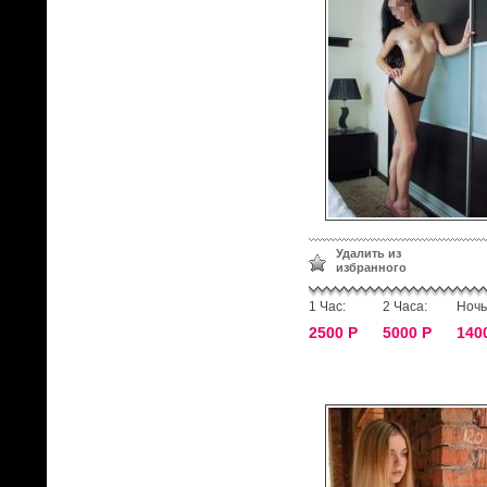
Удалить из
избранного
1 Час:
2 Часа:
Ночь
2500 Р
5000 Р
140