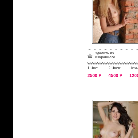
Удалить из
избранного
1 Час:
2 Часа:
Ночь
2500 Р
4500 Р
120