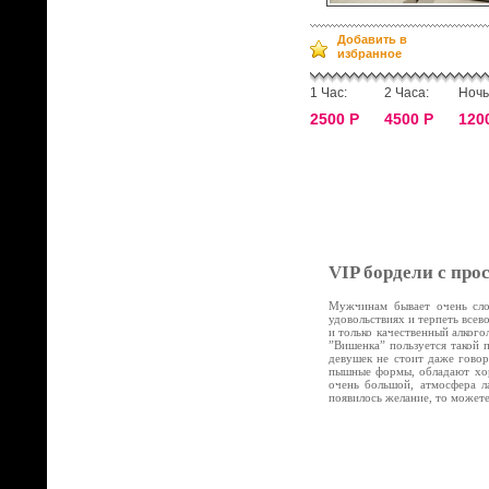
Добавить в
избранное
1 Час:
2 Часа:
Ночь
2500 Р
4500 Р
120
VIP бордели с про
Мужчинам бывает очень слож
удовольствиях и терпеть все
и только качественный алког
”Вишенка” пользуется такой 
девушек не стоит даже говор
пышные формы, обладают хор
очень большой, атмосфера л
появилось желание, то может