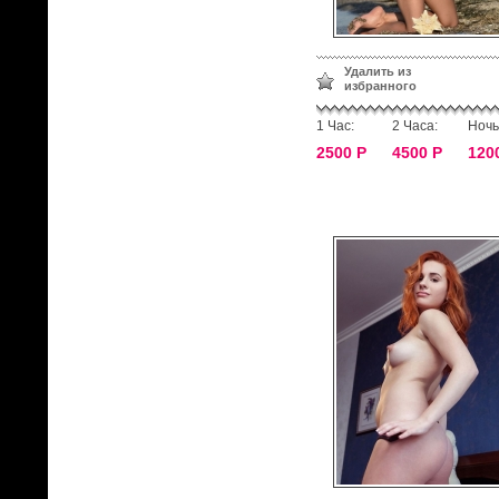
Удалить из
избранного
1 Час:
2 Часа:
Ночь
2500 Р
4500 Р
120