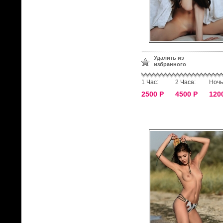
Удалить из
избранного
1 Час:
2 Часа:
Ночь
2500 Р
4500 Р
120