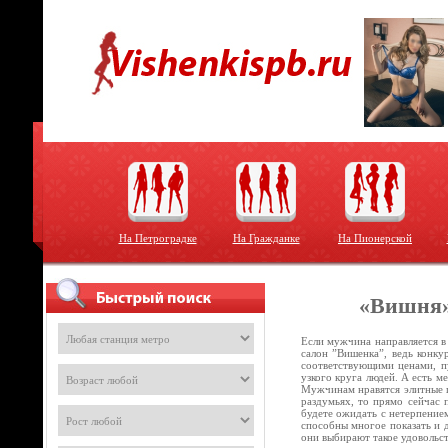
На Петроградке
На Гражданке
На Пионерской
«Вишня»
Если мужчина направляется в
салон ”Вишенка”, ведь конку
соответствующими ценами, пу
узкого круга людей. А есть м
Мужчинам нравятся элитные п
раздумьях, то прямо сейчас 
будете ожидать с нетерпением
способны многое показать и 
они выбирают такое удовольс