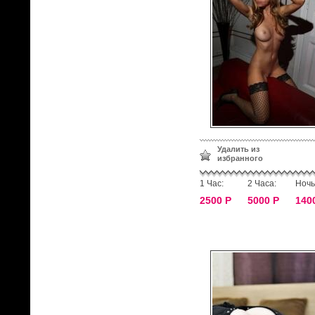
Удалить из
избранного
1 Час:
2 Часа:
Ночь
2500 Р
5000 Р
140