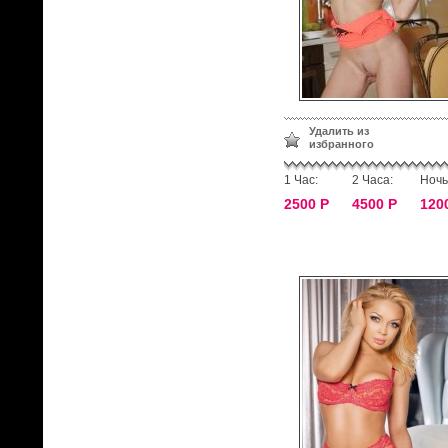
Удалить из
избранного
1 Час:
2 Часа:
Ночь
2500 Р
4500 Р
120