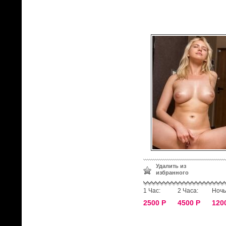
Удалить из
избранного
1 Час:
2 Часа:
Ночь
2500 Р
4500 Р
120