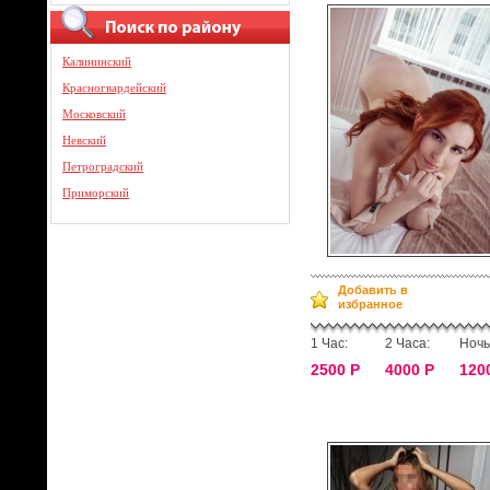
Калининский
Красногвардейский
Московский
Невский
Петроградский
Приморский
Добавить в
избранное
1 Час:
2 Часа:
Ночь
2500 Р
4000 Р
120