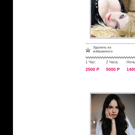
Удалить из
избранного
1 Час:
2 Часа:
Ночь
2500 Р
5000 Р
140