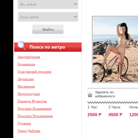
Академическая
Горьковская
Гражданский проспект
Ладожская
Московская
Удалить из
Петроградская
избранного
Площадь Мужества
1 Час:
2 Часа:
Ночь
Проспект Большевиков
2500 Р
4500 Р
120
Проспект Просвещения
Удельная
Улица Дыбенко