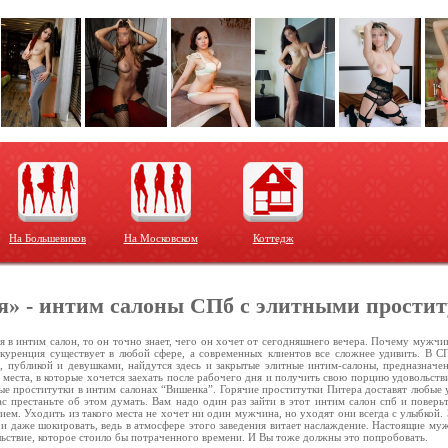
На Большевиков
На Московском
Коттедж
» - интим салоны СПб с элитными прости
 в интим салон, то он точно знает, чего он хочет от сегодняшнего вечера. Почему мужчи
нкуренция существует в любой сфере, а современных клиентов все сложнее удивить. В С
 публикой и девушками, найдутся здесь и закрытые элитные интим-салоны, предназначе
ь места, в которые хочется заехать после рабочего дня и получить свою порцию удовольств
е проститутки в интим салонах “Вишенка”. Горячие проститутки Питера доставят любые у
ас престаньте об этом думать. Вам надо один раз зайти в этот интим салон спб и поверь
ием. Уходить из такого места не хочет ни один мужчина, но уходят они всегда с улыбкой
 и даже шокировать, ведь в атмосфере этого заведения витает наслаждение. Настоящие му
льствие, которое стоило бы потраченного времени. И Вы тоже должны это попробовать.