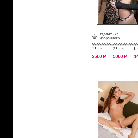
Удалить из
избранного
1 Час:
2 Часа:
Но
2500 Р
5000 Р
1