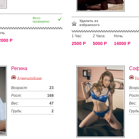
Фото
Удалить из
проверено
избранного
чь:
1 Час:
2 Часа:
Ночь:
2000 Р
2500 Р
5000 Р
14000 Р
Регина
Соф
Адмиралтейская
Гр
Возраст:
23
Возр
Рост:
168
Рост
Вес:
47
Вес:
Грудь:
2
Грудь