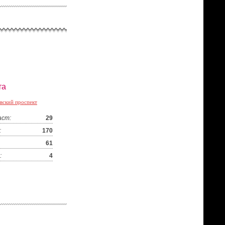
та
вский проспект
аст:
29
:
170
61
:
4