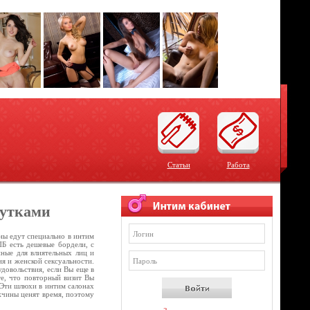
Статьи
Работа
тутками
ны едут специально в интим
ПБ есть дешевые бордели, с
нные для влиятельных лиц и
ия и женской сексуальности.
довольствия, если Вы еще в
те, что повторный визит Вы
. Эти шлюхи в интим салонах
жчины ценят время, поэтому