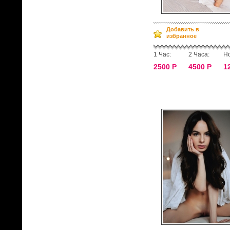
Добавить в
избранное
1 Час:
2 Часа:
Но
2500 Р
4500 Р
1