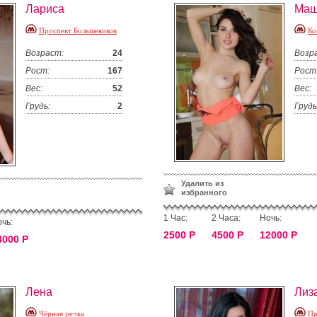
Лариса
Ма
Проспект Большевиков
Ко
Возраст:
24
Возр
Рост:
167
Рост
Вес:
52
Вес:
Грудь:
2
Грудь
Удалить из
избранного
1 Час:
2 Часа:
Ночь:
чь:
2500 Р
4500 Р
12000 Р
4000 Р
Лена
Лиз
Чёрная речка
Пр