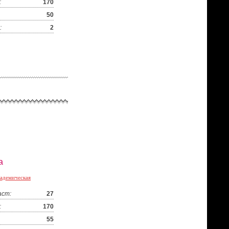
:
170
50
:
2
а
адемическая
аст:
27
:
170
55