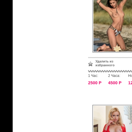
Удалить из
избранного
1 Час:
2 Часа:
Но
2500 Р
4500 Р
1