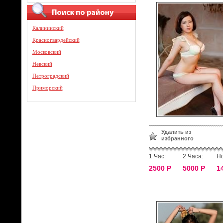
Калининский
Красногвардейский
Московский
Невский
Петроградский
Приморский
Удалить из
избранного
1 Час:
2 Часа:
Но
2500 Р
5000 Р
1