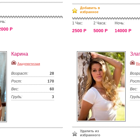
Добавить в
избранное
чь:
1 Час:
2 Часа:
Ночь:
2000 Р
2500 Р
5000 Р
14000 Р
Карина
Зла
Академическая
Не
Возраст:
28
Возр
Рост:
170
Рост
Вес:
60
Вес:
Грудь:
3
Грудь
Удалить из
избранного