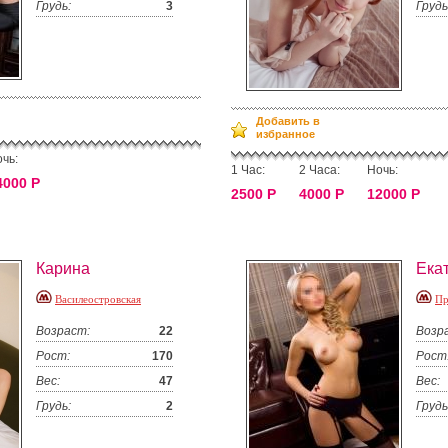
Грудь:
3
Грудь
Добавить в
избранное
чь:
1 Час:
2 Часа:
Ночь:
4000 Р
2500 Р
4000 Р
12000 Р
Карина
Ека
Василеостровская
Пр
Возраст:
22
Возр
Рост:
170
Рост
Вес:
47
Вес:
Грудь:
2
Грудь