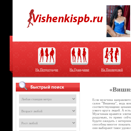
На Петроградке
На Гражданке
На Пионерской
«Вишня
Если мужчина направляется
салон ”Вишенка”, ведь ко
соответствующими ценами,
узкого круга людей. А ест
Мужчинам нравятся элитны
раздумьях, то прямо сейч
будете ожидать с нетерпен
способны многое показать
они выбирают такое удово