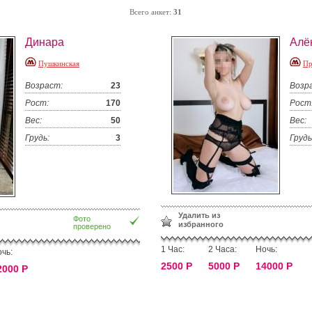
Всего анкет:
31
Динара
Алё
Пушкинская
Пр
Возраст:
23
Возр
Рост:
170
Рост
Вес:
50
Вес:
Грудь:
3
Грудь
Удалить из
Фото
избранного
проверено
1 Час:
2 Часа:
Ночь:
чь:
2500 Р
5000 Р
14000 Р
2000 Р