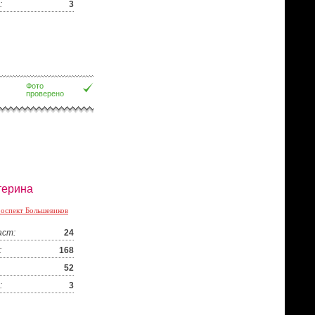
:
3
Фото
проверено
терина
оспект Большевиков
аст:
24
:
168
52
:
3