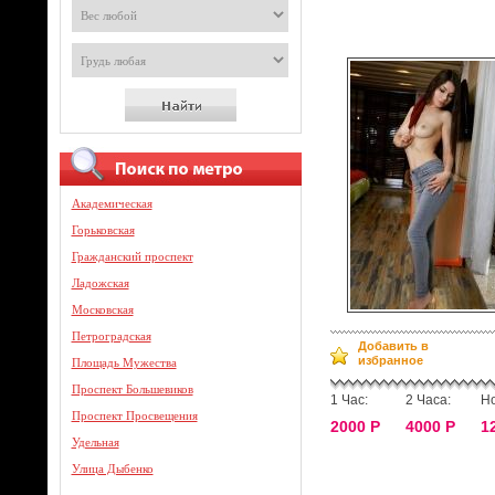
Академическая
Горьковская
Гражданский проспект
Ладожская
Московская
Петроградская
Добавить в
избранное
Площадь Мужества
Проспект Большевиков
1 Час:
2 Часа:
Но
Проспект Просвещения
2000 Р
4000 Р
1
Удельная
Улица Дыбенко