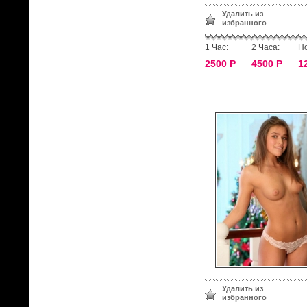
Удалить из
избранного
1 Час:
2 Часа:
Но
2500 Р
4500 Р
1
Удалить из
избранного