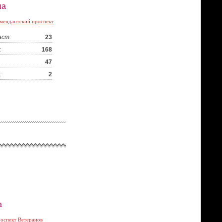
ша
мендантский проспект
аст:
23
:
168
47
:
2
а
оспект Ветеранов