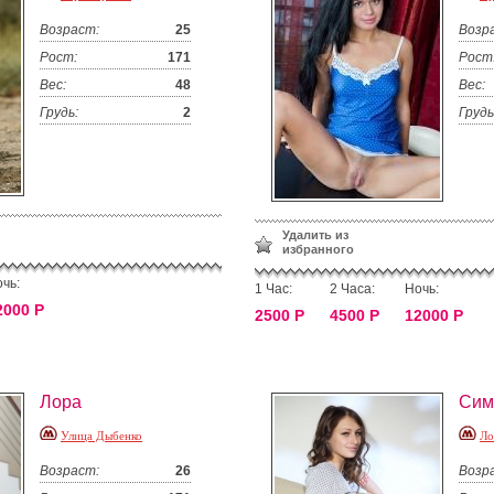
Возраст:
25
Возр
Рост:
171
Рост
Вес:
48
Вес:
Грудь:
2
Грудь
Удалить из
избранного
чь:
1 Час:
2 Часа:
Ночь:
2000 Р
2500 Р
4500 Р
12000 Р
Лора
Сим
Улица Дыбенко
Ло
Возраст:
26
Возр