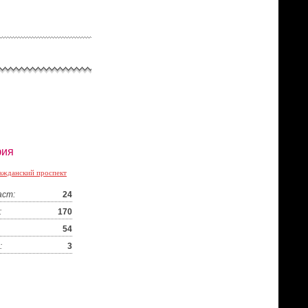
ия
ажданский проспект
аст:
24
:
170
54
:
3