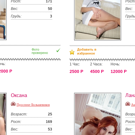
Рост:
171
Рост
Вес:
50
Вес:
Грудь:
3
Грудь
Фото
Добавить в
проверено
избранное
чь:
1 Час:
2 Часа:
Ночь:
2000 Р
2500 Р
4500 Р
12000 Р
Оксана
Лан
Проспект Большевиков
Ак
Возраст:
25
Возр
Рост:
169
Рост
Вес:
53
Вес: