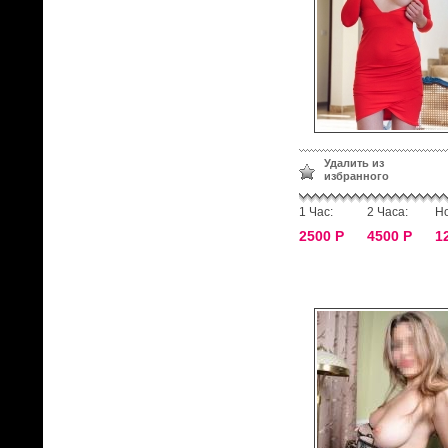
Удалить из
избранного
1 Час:
2 Часа:
Но
2500 Р
4500 Р
1