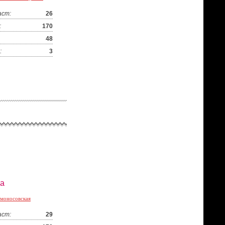
аст:
26
:
170
48
:
3
а
моносовская
аст:
29