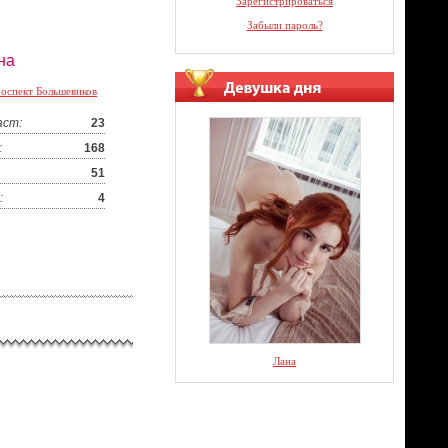
Зарегистрироваться
Забыли пароль?
на
оспект Большевиков
аст:
23
:
168
51
:
4
Лана