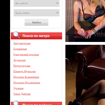
Академическая
Горьковская
Гражданский проспект
Ладожская
Петроградская
Площадь Мужества
Проспект Большевиков
Проспект Просвещения
Удельная
Улица Дыбенко