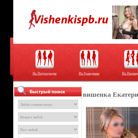
На Петроградке
На Гражданке
На Пионер
вишенка Екатер