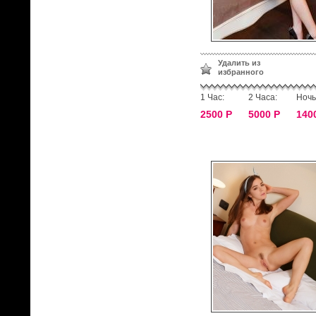
Удалить из
избранного
1 Час:
2 Часа:
Ночь
2500 Р
5000 Р
140