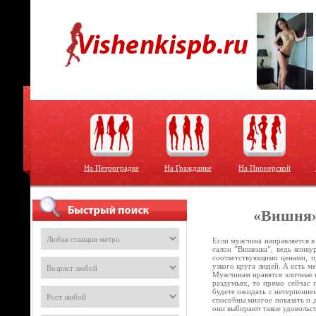
На Петроградке
На Гражданке
На Пионерской
«Вишня»
Если мужчина направляется в
салон ”Вишенка”, ведь конку
соответствующими ценами, пу
узкого круга людей. А есть м
Мужчинам нравятся элитные п
раздумьях, то прямо сейчас 
будете ожидать с нетерпением
способны многое показать и 
они выбирают такое удовольс