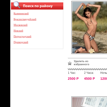
Калининский
Красногвардейский
Московский
Невский
Петроградский
Приморский
Удалить из
избранного
1 Час:
2 Часа:
Ночь
2500 Р
4500 Р
120