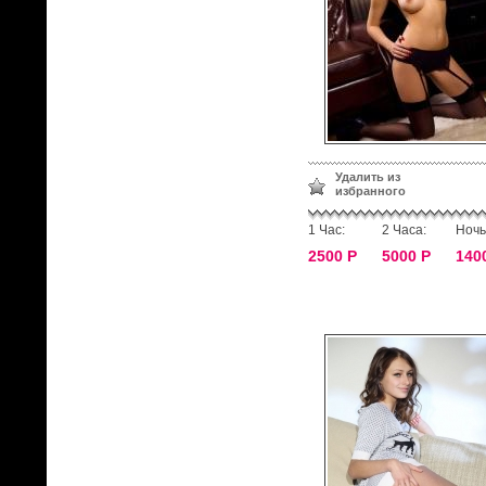
Удалить из
избранного
1 Час:
2 Часа:
Ночь
2500 Р
5000 Р
140