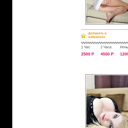
Добавить в
избранное
1 Час:
2 Часа:
Ночь
2500 Р
4500 Р
120