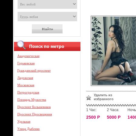
Академическая
Горьковская
Гражданский проспект
Ладожская
Московская
Петроградская
Удалить из
избранного
Площадь Мужества
Проспект Большевиков
1 Час:
2 Часа:
Ночь
Проспект Просвещения
2500 Р
5000 Р
140
Удельная
Улица Дыбенко