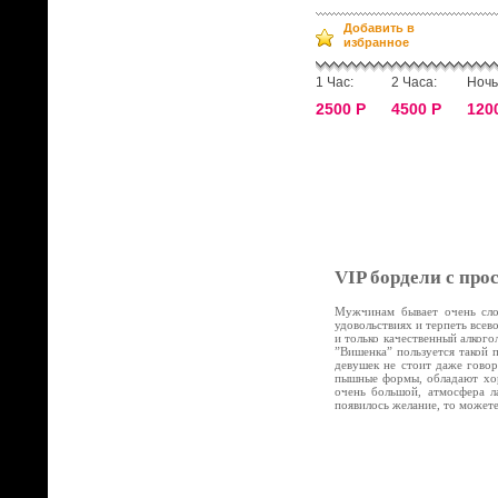
Добавить в
избранное
1 Час:
2 Часа:
Ночь
2500 Р
4500 Р
120
VIP бордели с про
Мужчинам бывает очень слож
удовольствиях и терпеть все
и только качественный алког
”Вишенка” пользуется такой 
девушек не стоит даже говор
пышные формы, обладают хор
очень большой, атмосфера л
появилось желание, то может