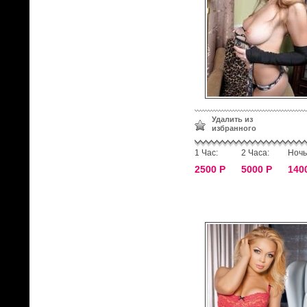
Удалить из
избранного
1 Час:
2 Часа:
Ночь
2500 Р
5000 Р
140