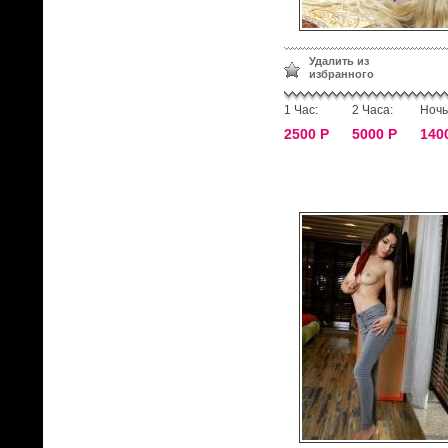
Удалить из
избранного
1 Час:
2 Часа:
Ночь
2500 Р
5000 Р
140