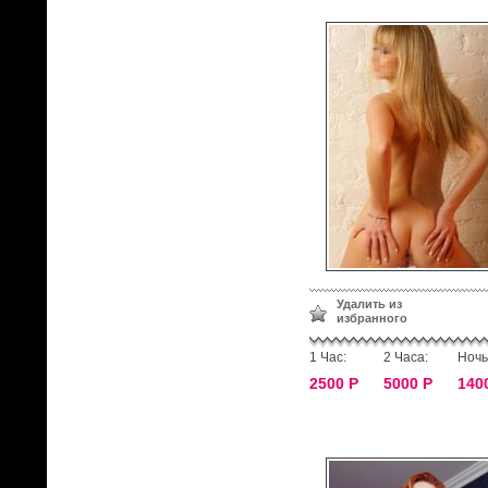
Удалить из
избранного
1 Час:
2 Часа:
Ночь
2500 Р
5000 Р
140