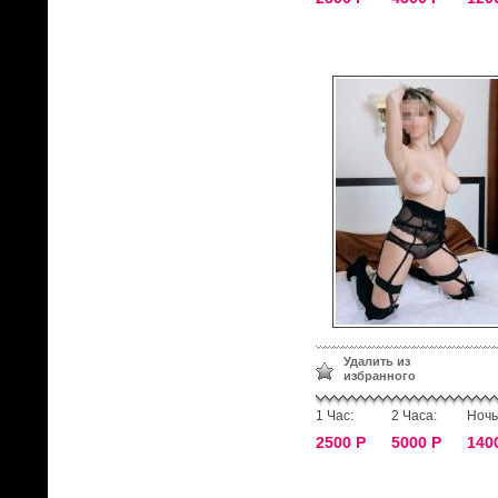
Удалить из
избранного
1 Час:
2 Часа:
Ночь
2500 Р
5000 Р
140