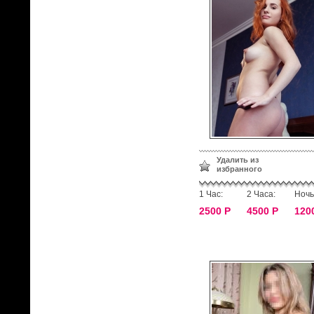
Удалить из
избранного
1 Час:
2 Часа:
Ночь
2500 Р
4500 Р
120