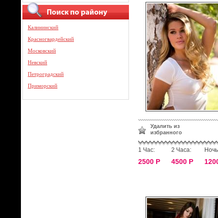
Калининский
Красногвардейский
Московский
Невский
Петроградский
Приморский
Удалить из
избранного
1 Час:
2 Часа:
Ночь
2500 Р
4500 Р
120