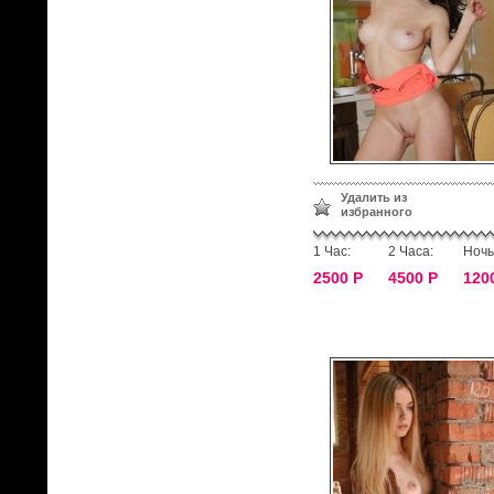
Удалить из
избранного
1 Час:
2 Часа:
Ночь
2500 Р
4500 Р
120