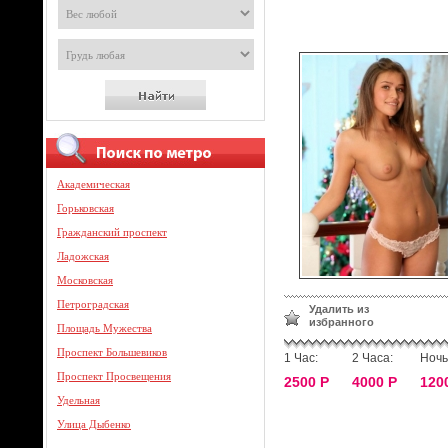
Академическая
Горьковская
Гражданский проспект
Ладожская
Московская
Петроградская
Удалить из
избранного
Площадь Мужества
Проспект Большевиков
1 Час:
2 Часа:
Ночь
Проспект Просвещения
2500 Р
4000 Р
120
Удельная
Улица Дыбенко