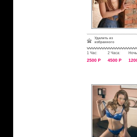
Удалить из
избранного
1 Час:
2 Часа:
Ночь
2500 Р
4500 Р
120