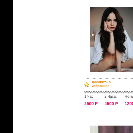
Добавить в
избранное
1 Час:
2 Часа:
Ночь
2500 Р
4500 Р
120