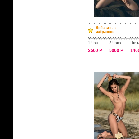
Добавить в
избранное
1 Час:
2 Часа:
Ночь
2500 Р
5000 Р
140