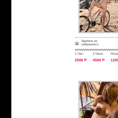
Удалить из
избранного
1 Час:
2 Часа:
Ночь
2500 Р
4500 Р
120