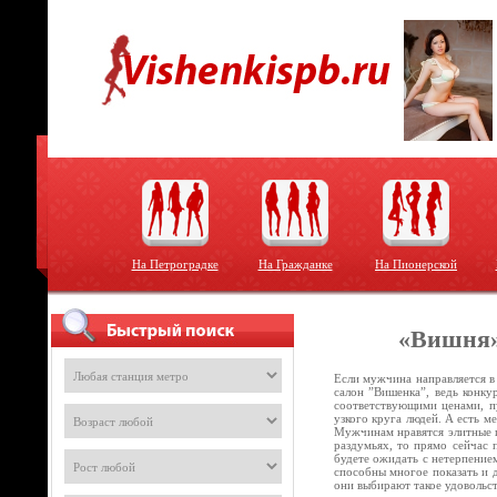
На Петроградке
На Гражданке
На Пионерской
«Вишня»
Если мужчина направляется в
салон ”Вишенка”, ведь конку
соответствующими ценами, пу
узкого круга людей. А есть м
Мужчинам нравятся элитные п
раздумьях, то прямо сейчас 
будете ожидать с нетерпением
способны многое показать и 
они выбирают такое удовольс