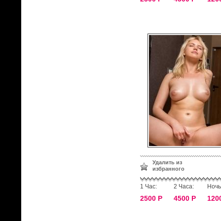
Удалить из
избранного
1 Час:
2 Часа:
Ночь
2500 Р
4500 Р
120