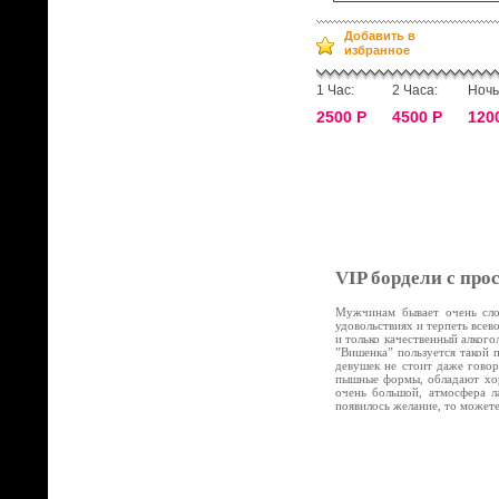
Добавить в
избранное
1 Час:
2 Часа:
Ночь
2500 Р
4500 Р
120
VIP бордели с про
Мужчинам бывает очень слож
удовольствиях и терпеть все
и только качественный алког
”Вишенка” пользуется такой 
девушек не стоит даже говор
пышные формы, обладают хор
очень большой, атмосфера л
появилось желание, то может