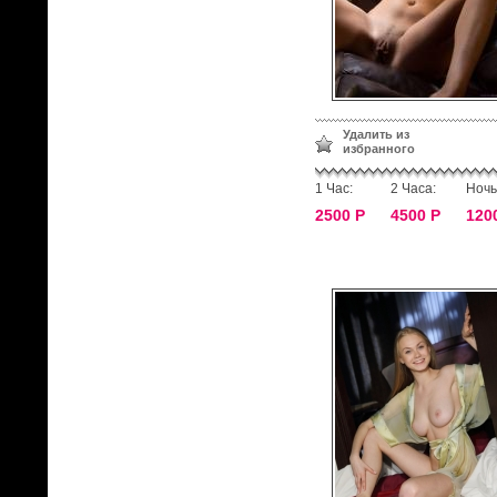
Удалить из
избранного
1 Час:
2 Часа:
Ночь
2500 Р
4500 Р
120