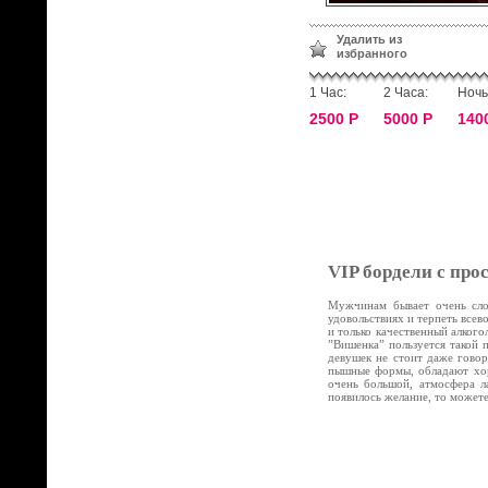
Удалить из
избранного
1 Час:
2 Часа:
Ночь
2500 Р
5000 Р
140
VIP бордели с про
Мужчинам бывает очень слож
удовольствиях и терпеть все
и только качественный алког
”Вишенка” пользуется такой 
девушек не стоит даже говор
пышные формы, обладают хор
очень большой, атмосфера л
появилось желание, то может