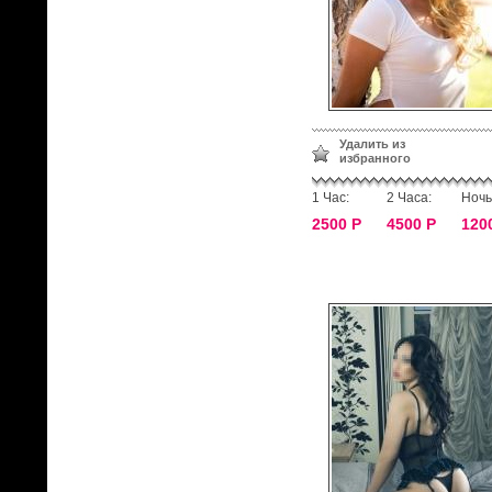
Удалить из
избранного
1 Час:
2 Часа:
Ночь
2500 Р
4500 Р
120