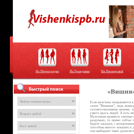
На Петроградке
На Гражданке
На Пионерской
«Вишня»
Если мужчина направляется в
салон ”Вишенка”, ведь конку
соответствующими ценами, пу
узкого круга людей. А есть м
Мужчинам нравятся элитные п
раздумьях, то прямо сейчас 
будете ожидать с нетерпением
способны многое показать и 
они выбирают такое удовольс