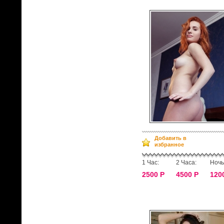
Добавить в
избранное
1 Час:
2 Часа:
Ночь
2500 Р
4500 Р
120