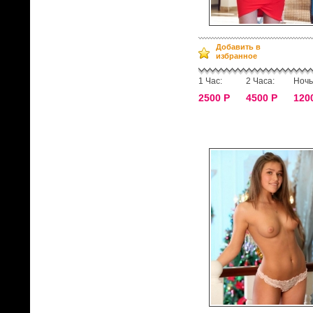
Добавить в
избранное
1 Час:
2 Часа:
Ночь
2500 Р
4500 Р
120