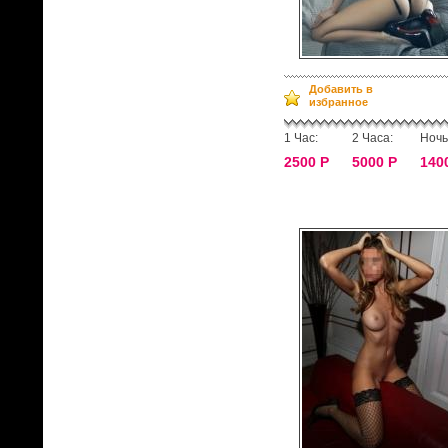
Добавить в
избранное
1 Час:
2 Часа:
Ночь
2500 Р
5000 Р
140