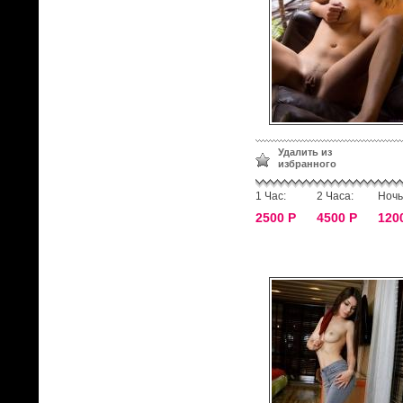
Удалить из
избранного
1 Час:
2 Часа:
Ночь
2500 Р
4500 Р
120