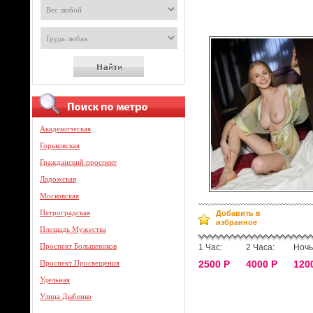
Академическая
Горьковская
Гражданский проспект
Ладожская
Московская
Петроградская
Добавить в
избранное
Площадь Мужества
Проспект Большевиков
1 Час:
2 Часа:
Ночь
Проспект Просвещения
2500 Р
4000 Р
120
Удельная
Улица Дыбенко