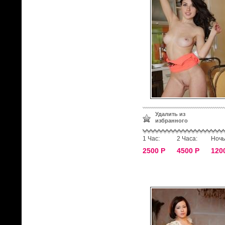
Удалить из
избранного
1 Час:
2 Часа:
Ночь
2500 Р
4500 Р
120