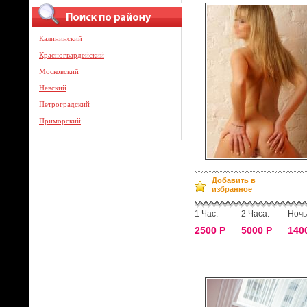
Калининский
Красногвардейский
Московский
Невский
Петроградский
Приморский
Добавить в
избранное
1 Час:
2 Часа:
Ночь
2500 Р
5000 Р
140