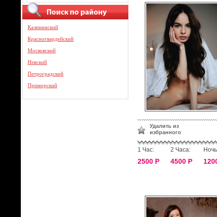
Калининский
Красногвардейский
Московский
Невский
Петроградский
Приморский
Удалить из
избранного
1 Час:
2 Часа:
Ночь
2500 Р
4500 Р
120