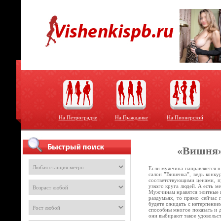
На Петроградке
На Гражданке
На Пионерской
«Вишня»
Если мужчина направляется в
салон ”Вишенка”, ведь конку
соответствующими ценами, пу
узкого круга людей. А есть м
Мужчинам нравятся элитные п
раздумьях, то прямо сейчас 
будете ожидать с нетерпением
способны многое показать и 
они выбирают такое удовольс