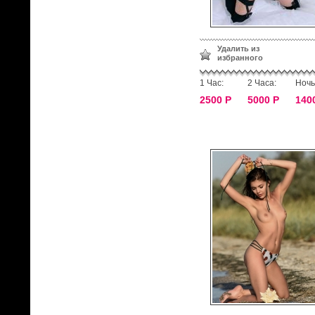
Удалить из
избранного
1 Час:
2 Часа:
Ночь
2500 Р
5000 Р
140