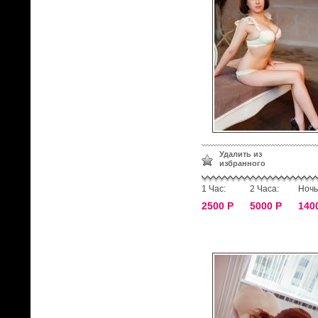
Удалить из
избранного
1 Час:
2 Часа:
Ночь
2500 Р
5000 Р
140