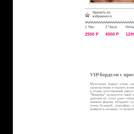
Удалить из
избранного
1 Час:
2 Часа:
Ночь
2500 Р
4500 Р
120
VIP бордели с про
Мужчинам бывает очень слож
удовольствиях и терпеть все
и только качественный алког
”Вишенка” пользуется такой 
девушек не стоит даже говор
пышные формы, обладают хор
очень большой, атмосфера л
появилось желание, то может