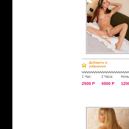
Добавить в
избранное
1 Час:
2 Часа:
Ночь
2500 Р
4500 Р
120