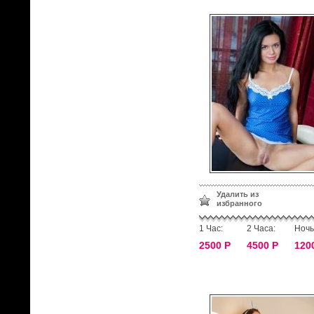
Удалить из
избранного
1 Час:
2 Часа:
Ночь
2500 Р
4500 Р
120