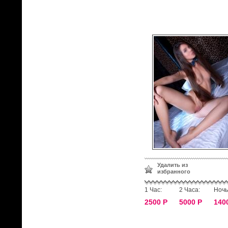
Удалить из
избранного
1 Час:
2 Часа:
Ночь
2500 Р
5000 Р
140