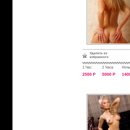
Удалить из
избранного
1 Час:
2 Часа:
Ночь
2500 Р
5000 Р
140