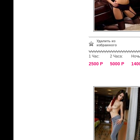
Удалить из
избранного
1 Час:
2 Часа:
Ночь
2500 Р
5000 Р
140