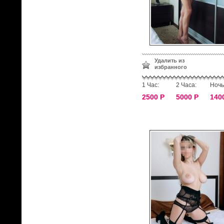
Удалить из
избранного
1 Час:
2 Часа:
Ночь
2500 Р
5000 Р
140