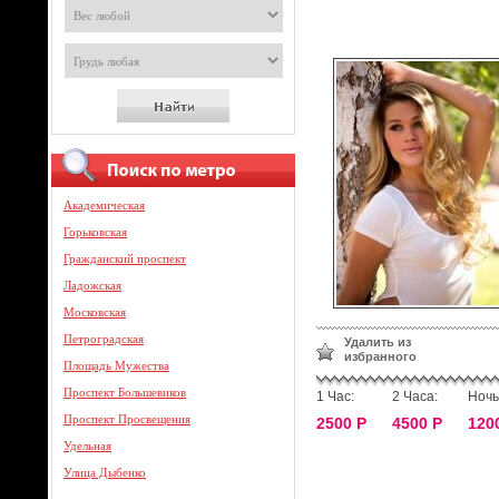
Академическая
Горьковская
Гражданский проспект
Ладожская
Московская
Петроградская
Удалить из
избранного
Площадь Мужества
Проспект Большевиков
1 Час:
2 Часа:
Ночь
Проспект Просвещения
2500 Р
4500 Р
120
Удельная
Улица Дыбенко