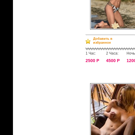
Добавить в
избранное
1 Час:
2 Часа:
Ночь
2500 Р
4500 Р
120