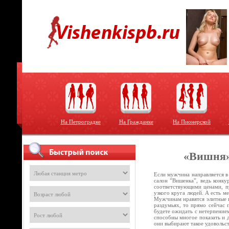
На Петроградке
На Гражданке
На Пионерской
«Вишня»
Если мужчина направляется в
салон ”Вишенка”, ведь конку
соответствующими ценами, пу
узкого круга людей. А есть м
Мужчинам нравятся элитные п
раздумьях, то прямо сейчас 
будете ожидать с нетерпением
способны многое показать и 
они выбирают такое удовольс