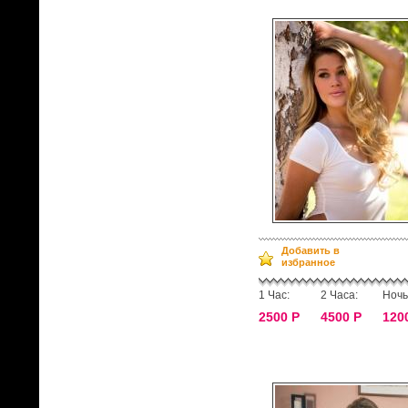
Добавить в
избранное
1 Час:
2 Часа:
Ночь
2500 Р
4500 Р
120