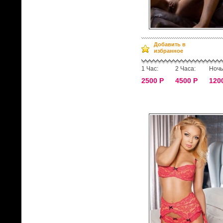
Добавить в
избранное
1 Час:
2 Часа:
Ночь
2500 Р
4500 Р
120