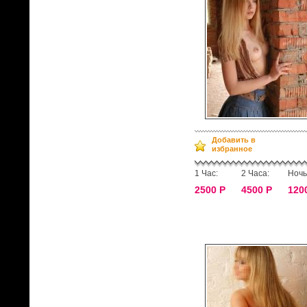
Добавить в
избранное
1 Час:
2 Часа:
Ночь
2500 Р
4500 Р
120