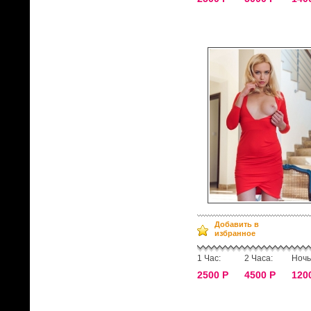
Добавить в
избранное
1 Час:
2 Часа:
Ночь
2500 Р
4500 Р
120