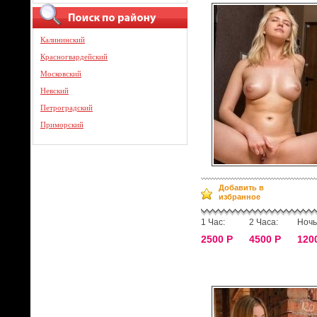
Калининский
Красногвардейский
Московский
Невский
Петроградский
Приморский
Добавить в
избранное
1 Час:
2 Часа:
Ночь
2500 Р
4500 Р
120