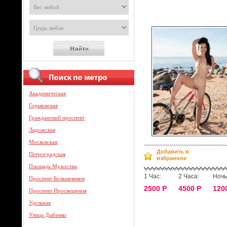
Академическая
Горьковская
Гражданский проспект
Ладожская
Московская
Добавить в
Петроградская
избранное
Площадь Мужества
1 Час:
2 Часа:
Ночь
Проспект Большевиков
2500 Р
4500 Р
120
Проспект Просвещения
Удельная
Улица Дыбенко