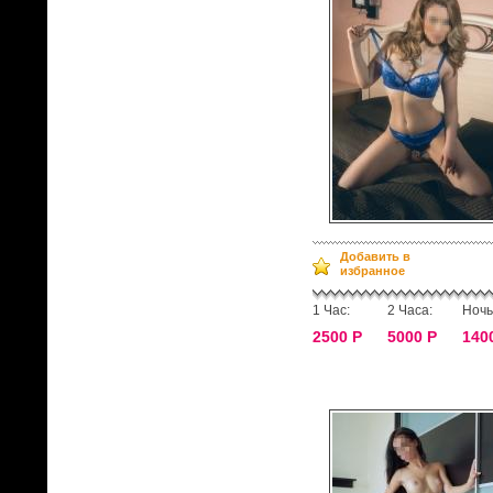
Добавить в
избранное
1 Час:
2 Часа:
Ночь
2500 Р
5000 Р
140