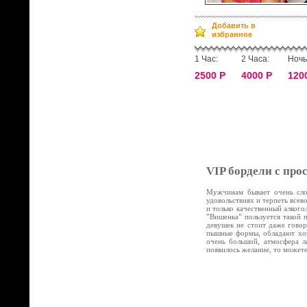
Добавить в
избранное
1 Час:
2 Часа:
Ночь
2500 Р
4000 Р
120
VIP бордели с про
Мужчинам бывает очень слож
удовольствиях и терпеть все
и только качественный алког
”Вишенка” пользуется такой 
девушек не стоит даже говор
пышные формы, обладают хор
очень большой, атмосфера л
появилось желание, то может