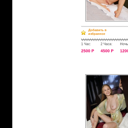
Добавить в
избранное
1 Час:
2 Часа:
Ночь
2500 Р
4500 Р
120