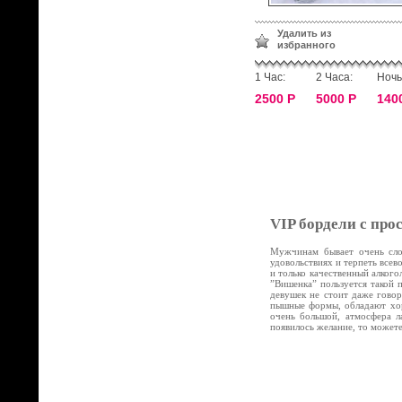
Удалить из
избранного
1 Час:
2 Часа:
Ночь
2500 Р
5000 Р
140
VIP бордели с про
Мужчинам бывает очень слож
удовольствиях и терпеть все
и только качественный алког
”Вишенка” пользуется такой 
девушек не стоит даже говор
пышные формы, обладают хор
очень большой, атмосфера л
появилось желание, то может