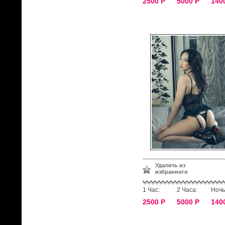
2500 Р
5000 Р
140
Удалить из
избранного
1 Час:
2 Часа:
Ночь
2500 Р
5000 Р
140