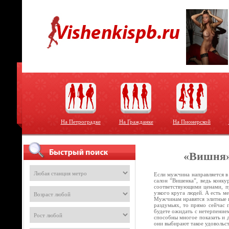
На Петроградке
На Гражданке
На Пионерской
«Вишня»
Если мужчина направляется в
салон ”Вишенка”, ведь конку
соответствующими ценами, пу
узкого круга людей. А есть м
Мужчинам нравятся элитные п
раздумьях, то прямо сейчас 
будете ожидать с нетерпением
способны многое показать и 
они выбирают такое удовольс