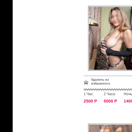
Удалить из
избранного
1 Час:
2 Часа:
Ночь
2500 Р
5000 Р
140