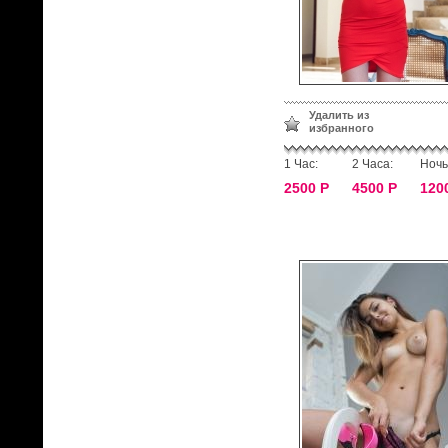
Удалить из
избранного
1 Час:
2 Часа:
Ночь
2500 Р
4500 Р
120