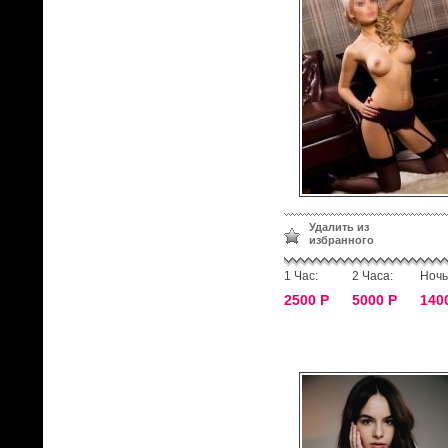
Удалить из
избранного
1 Час:
2 Часа:
Ночь
2500 Р
5000 Р
140