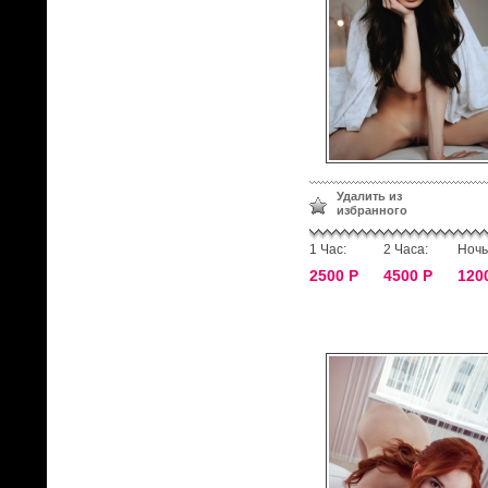
Удалить из
избранного
1 Час:
2 Часа:
Ночь
2500 Р
4500 Р
120