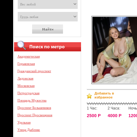
Академическая
Горьковская
Гражданский проспект
Ладожская
Московская
Петроградская
Добавить в
избранное
Площадь Мужества
Проспект Большевиков
1 Час:
2 Часа:
Ночь
Проспект Просвещения
2500 Р
4000 Р
120
Удельная
Улица Дыбенко