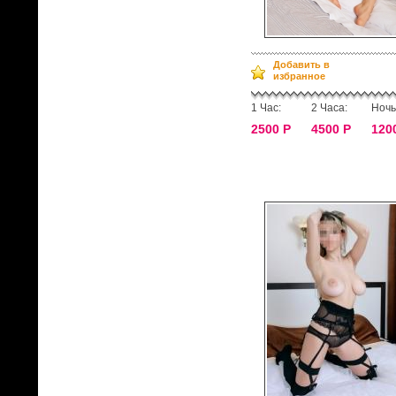
Добавить в
избранное
1 Час:
2 Часа:
Ночь
2500 Р
4500 Р
120