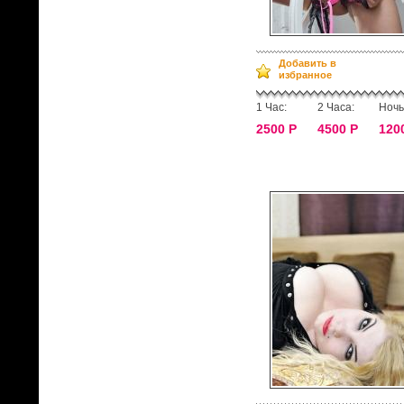
Добавить в
избранное
1 Час:
2 Часа:
Ночь
2500 Р
4500 Р
120