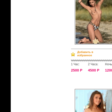
Добавить в
избранное
1 Час:
2 Часа:
Ночь
2500 Р
4500 Р
120