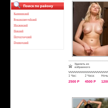
Калининский
Красногвардейский
Московский
Невский
Петроградский
Приморский
Удалить из
избранного
1 Час:
2 Часа:
Ночь
2500 Р
4500 Р
120