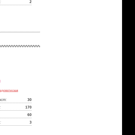
:
2
я
адемическая
аст:
30
:
170
60
:
3