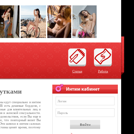
Статьи
Работа
тутками
ны едут специально в интим
ПБ есть дешевые бордели, с
нные для влиятельных лиц и
ия и женской сексуальности.
довольствия, если Вы еще в
те, что повторный визит Вы
. Эти шлюхи в интим салонах
жчины ценят время, поэтому