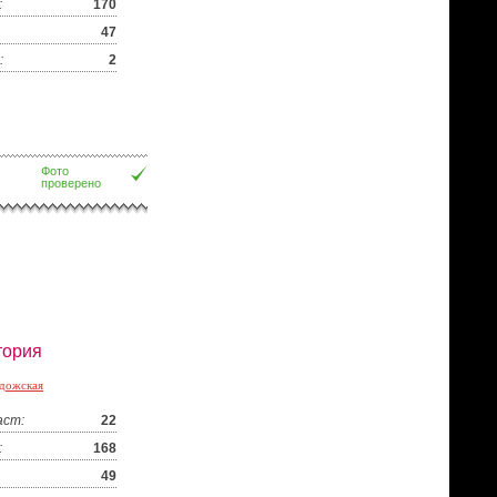
:
170
47
:
2
Фото
проверено
тория
дожская
аст:
22
:
168
49