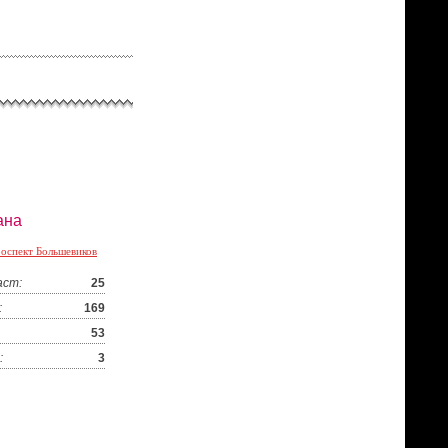
ана
оспект Большевиков
аст:
25
:
169
53
:
3