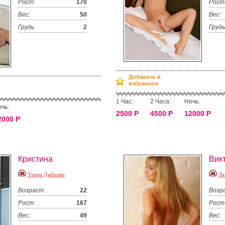
Рост:
170
Рост
Вес:
50
Вес:
Грудь:
2
Грудь
Добавить в
избранное
1 Час:
2 Часа:
Ночь:
чь:
2500 Р
4500 Р
12000 Р
2000 Р
Кристина
Вик
Улица Дыбенко
Ла
Возраст:
22
Возр
Рост:
167
Рост
Вес:
49
Вес: