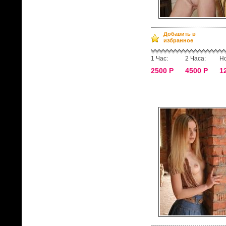
Добавить в
избранное
1 Час:
2 Часа:
Но
2500 Р
4500 Р
1