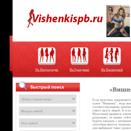
На Петроградке
На Гражданке
На Пионерской
«Вишня
Если мужчина направляется
салон ”Вишенка”, ведь ко
соответствующими ценами,
узкого круга людей. А ест
Мужчинам нравятся элитны
раздумьях, то прямо сейч
будете ожидать с нетерпен
способны многое показать
они выбирают такое удово