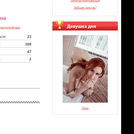
Зарегистрироваться
Забыли пароль?
ина
миралтейская
аст:
23
:
168
47
:
2
Лана