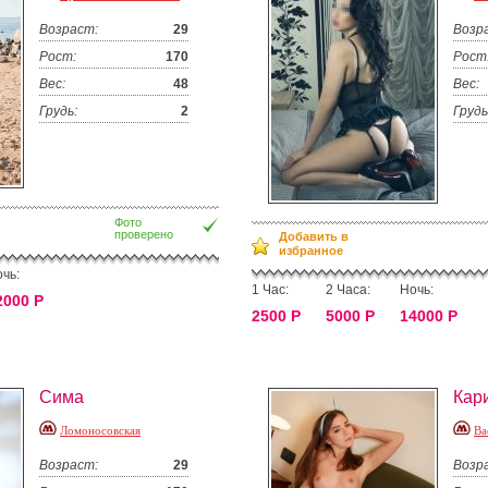
Возраст:
29
Возр
Рост:
170
Рост
Вес:
48
Вес:
Грудь:
2
Грудь
Фото
проверено
Добавить в
избранное
чь:
1 Час:
2 Часа:
Ночь:
2000 Р
2500 Р
5000 Р
14000 Р
Сима
Кар
Ломоносовская
Ва
Возраст:
29
Возр