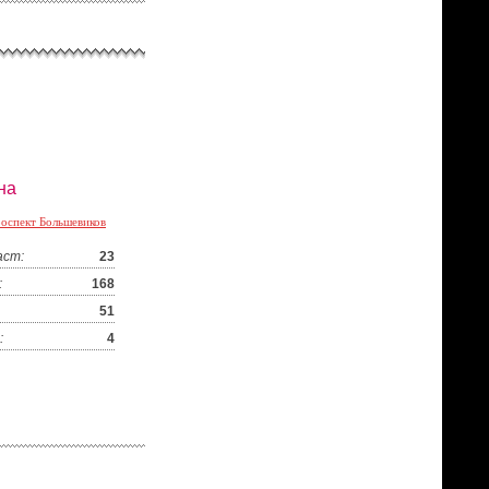
на
оспект Большевиков
аст:
23
:
168
51
:
4