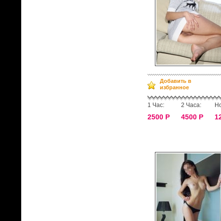
Добавить в
избранное
1 Час:
2 Часа:
Но
2500 Р
4500 Р
1