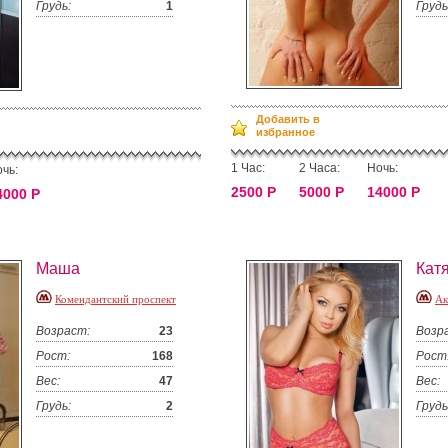
Грудь:
1
Грудь
Добавить в
избранное
1 Час:
2 Часа:
Ночь:
чь:
2500 Р
5000 Р
14000 Р
4000 Р
Маша
Кат
Комендантский проспект
Ак
Возраст:
23
Возр
Рост:
168
Рост
Вес:
47
Вес:
Грудь:
2
Грудь