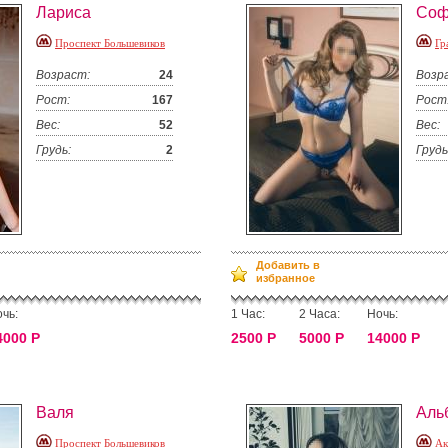
Лариса
Соф
Проспект Большевиков
Гр
Возраст:
24
Возр
Рост:
167
Рост
Вес:
52
Вес:
Грудь:
2
Грудь
Добавить в
избранное
чь:
1 Час:
2 Часа:
Ночь:
4000 Р
2500 Р
5000 Р
14000 Р
Валя
Аль
Проспект Большевиков
Ак