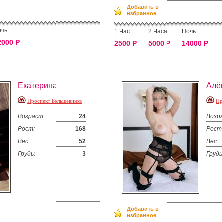
Добавить в
избранное
чь:
1 Час:
2 Часа:
Ночь:
2000 Р
2500 Р
5000 Р
14000 Р
Екатерина
Алё
Проспект Большевиков
Пр
Возраст:
24
Возр
Рост:
168
Рост
Вес:
52
Вес:
Грудь:
3
Грудь
Добавить в
избранное