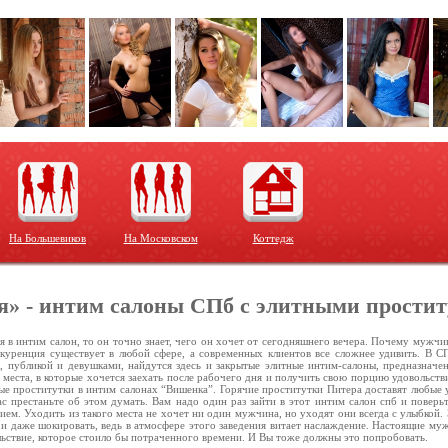
На Большевиков
На Московском
Коттедж
» - интим салоны СПб с элитными прости
 в интим салон, то он точно знает, чего он хочет от сегодняшнего вечера. Почему мужчи
нкуренция существует в любой сфере, а современных клиентов все сложнее удивить. В С
 публикой и девушками, найдутся здесь и закрытые элитные интим-салоны, предназначе
ь места, в которые хочется заехать после рабочего дня и получить свою порцию удовольств
е проститутки в интим салонах “Вишенка”. Горячие проститутки Питера доставят любые у
ас престаньте об этом думать. Вам надо один раз зайти в этот интим салон спб и поверь
ием. Уходить из такого места не хочет ни один мужчина, но уходят они всегда с улыбкой
 и даже шокировать, ведь в атмосфере этого заведения витает наслаждение. Настоящие му
льствие, которое стоило бы потраченного времени. И Вы тоже должны это попробовать.