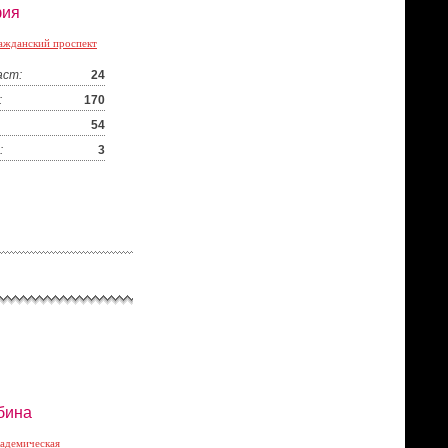
ия
ажданский проспект
аст:
24
:
170
54
:
3
бина
адемическая