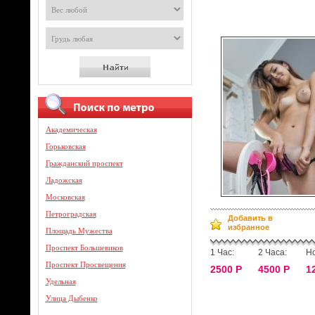
Академическая
Горьковская
Гражданский проспект
Ладожская
Московская
Петроградская
Добавить в
избранное
Площадь Мужества
Проспект Большевиков
1 Час:
2 Часа:
Но
Проспект Просвещения
2500 Р
4500 Р
1
Удельная
Улица Дыбенко