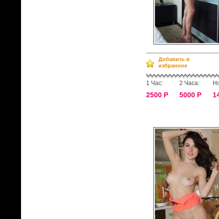
Добавить в
избранное
1 Час:
2 Часа:
Но
2500 Р
5000 Р
1