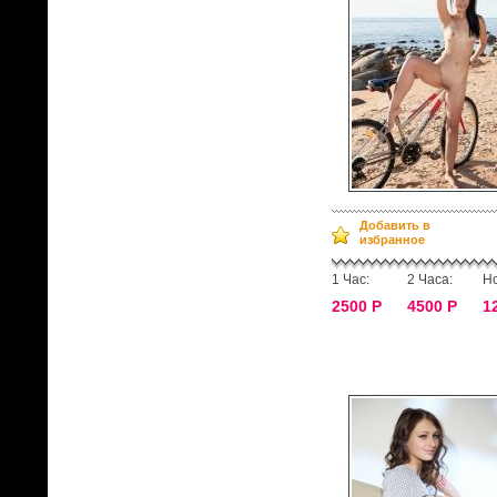
Добавить в
избранное
1 Час:
2 Часа:
Но
2500 Р
4500 Р
1