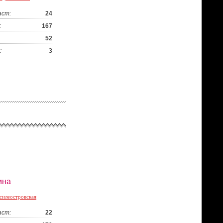
аст:
24
:
167
52
:
3
ина
силеостровская
аст:
22