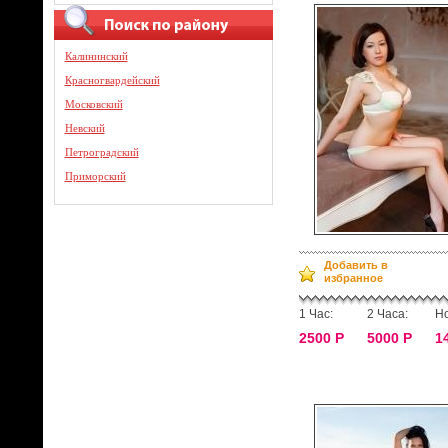
Калининский
Красногвардейский
Московский
Невский
Петроградский
Приморский
Добавить в
избранное
1 Час:
2 Часа:
Но
2500 Р
5000 Р
1