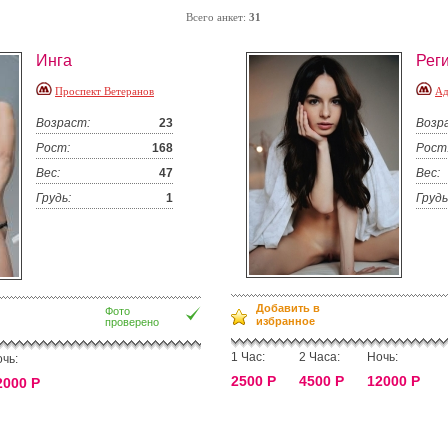
Всего анкет:
31
Инга
Рег
Проспект Ветеранов
Ад
Возраст:
23
Возр
Рост:
168
Рост
Вес:
47
Вес:
Грудь:
1
Грудь
Добавить в
Фото
избранное
проверено
1 Час:
2 Часа:
Ночь:
чь:
2500 Р
4500 Р
12000 Р
2000 Р