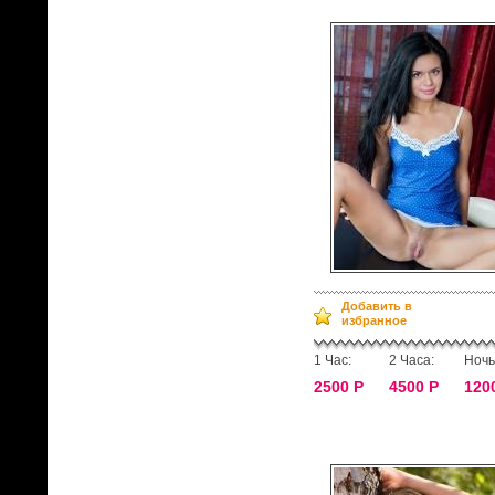
Добавить в
избранное
1 Час:
2 Часа:
Ночь
2500 Р
4500 Р
120