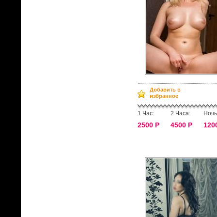
Добавить в
избранное
1 Час:
2 Часа:
Ночь
2500 Р
4500 Р
120