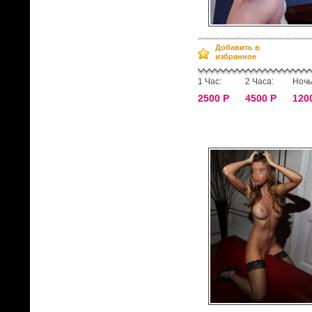
Добавить в
избранное
1 Час:
2 Часа:
Ночь
2500 Р
4500 Р
120