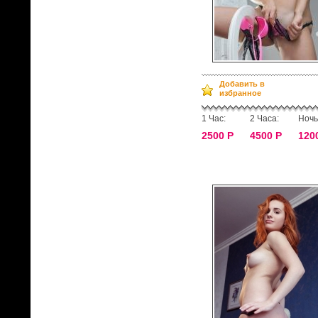
Добавить в
избранное
1 Час:
2 Часа:
Ночь
2500 Р
4500 Р
120