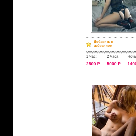
Добавить в
избранное
1 Час:
2 Часа:
Ночь
2500 Р
5000 Р
140