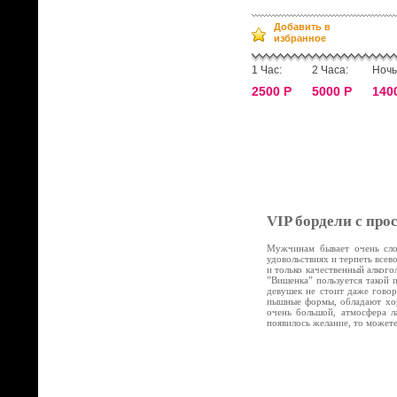
Добавить в
избранное
1 Час:
2 Часа:
Ночь
2500 Р
5000 Р
140
VIP бордели с про
Мужчинам бывает очень слож
удовольствиях и терпеть все
и только качественный алког
”Вишенка” пользуется такой 
девушек не стоит даже говор
пышные формы, обладают хор
очень большой, атмосфера л
появилось желание, то может