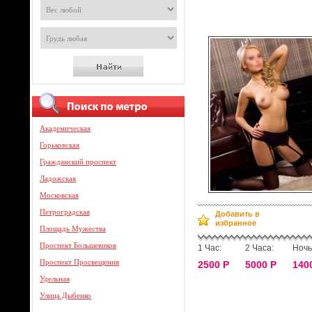
Академическая
Горьковская
Гражданский проспект
Ладожская
Московская
Петроградская
Добавить в
избранное
Площадь Мужества
Проспект Большевиков
1 Час:
2 Часа:
Ночь
Проспект Просвещения
2500 Р
5000 Р
140
Удельная
Улица Дыбенко