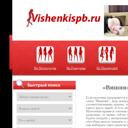
На Петроградке
На Гражданке
На Пионерской
«Вишня»
Если мужчина направляется в
салон ”Вишенка”, ведь конку
соответствующими ценами, пу
узкого круга людей. А есть м
Мужчинам нравятся элитные п
раздумьях, то прямо сейчас 
будете ожидать с нетерпением
способны многое показать и 
они выбирают такое удовольс