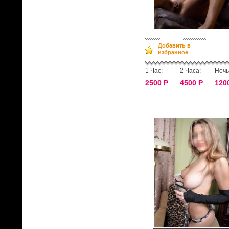
Добавить в
избранное
1 Час:
2 Часа:
Ночь
2500 Р
4500 Р
120