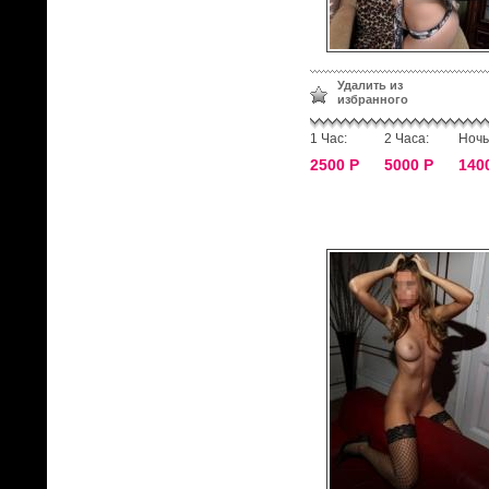
Удалить из
избранного
1 Час:
2 Часа:
Ночь
2500 Р
5000 Р
140