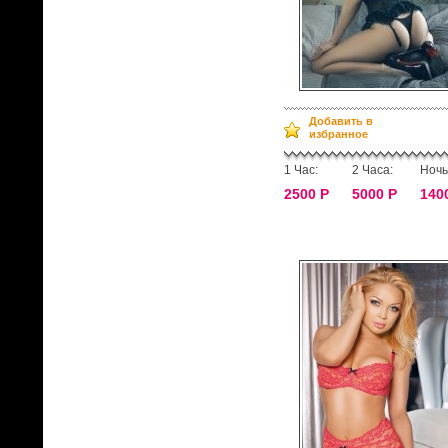
Добавить в
избранное
1 Час:
2 Часа:
Ночь
2500 Р
5000 Р
140