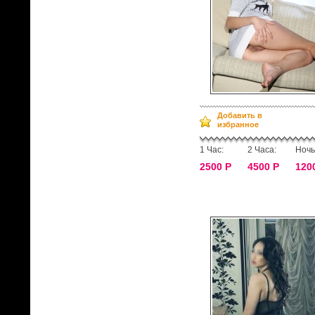
Добавить в
избранное
1 Час:
2 Часа:
Ночь
2500 Р
4500 Р
120