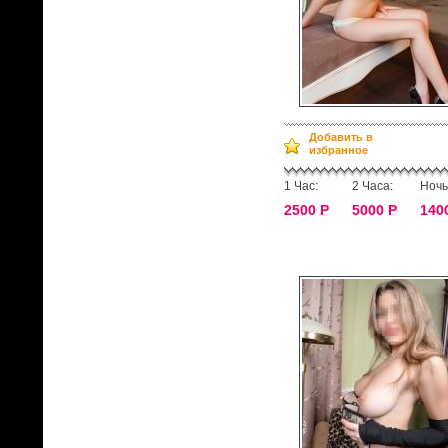
Добавить в
избранное
1 Час:
2 Часа:
Ночь
2500 Р
5000 Р
140