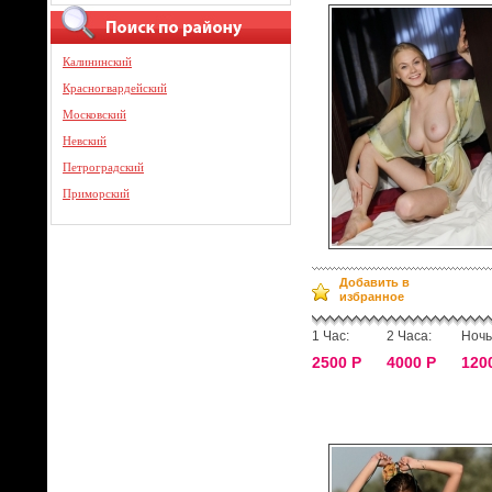
Калининский
Красногвардейский
Московский
Невский
Петроградский
Приморский
Добавить в
избранное
1 Час:
2 Часа:
Ночь
2500 Р
4000 Р
120