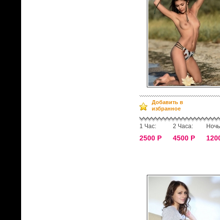
Добавить в
избранное
1 Час:
2 Часа:
Ночь
2500 Р
4500 Р
120