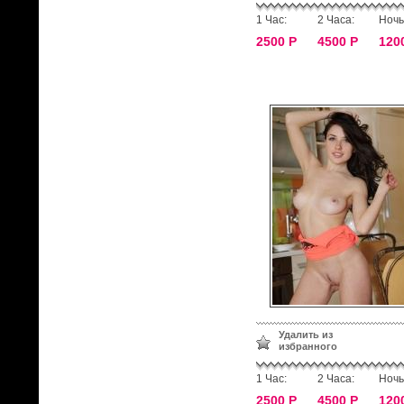
1 Час:
2 Часа:
Ночь
2500 Р
4500 Р
120
Удалить из
избранного
1 Час:
2 Часа:
Ночь
2500 Р
4500 Р
120