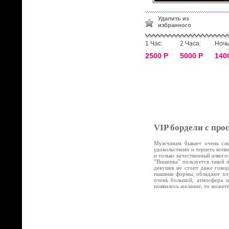
Удалить из
избранного
1 Час:
2 Часа:
Ночь
2500 Р
5000 Р
140
VIP бордели с про
Мужчинам бывает очень слож
удовольствиях и терпеть все
и только качественный алког
”Вишенка” пользуется такой 
девушек не стоит даже говор
пышные формы, обладают хор
очень большой, атмосфера л
появилось желание, то может