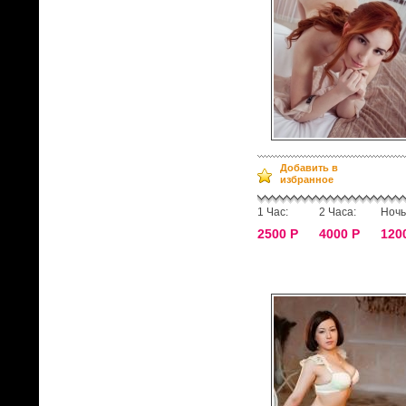
Добавить в
избранное
1 Час:
2 Часа:
Ночь
2500 Р
4000 Р
120