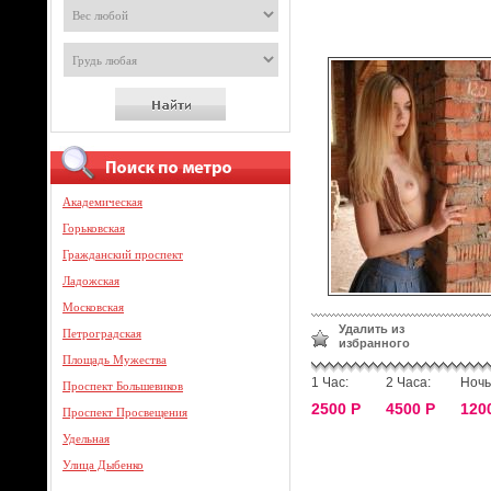
Академическая
Горьковская
Гражданский проспект
Ладожская
Московская
Удалить из
Петроградская
избранного
Площадь Мужества
1 Час:
2 Часа:
Ночь
Проспект Большевиков
2500 Р
4500 Р
120
Проспект Просвещения
Удельная
Улица Дыбенко