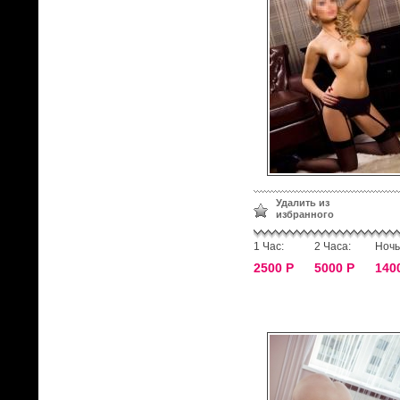
Удалить из
избранного
1 Час:
2 Часа:
Ночь
2500 Р
5000 Р
140