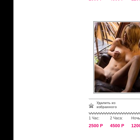
Удалить из
избранного
1 Час:
2 Часа:
Ночь
2500 Р
4500 Р
120