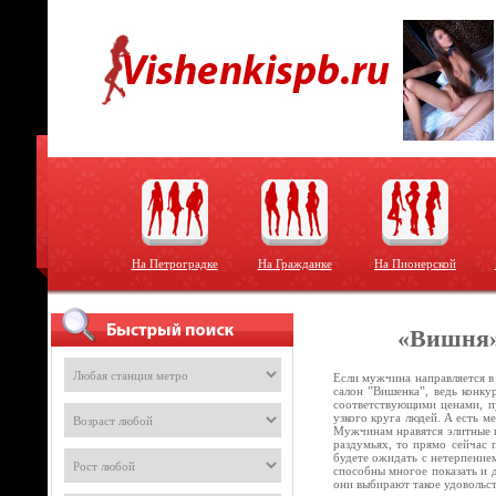
На Петроградке
На Гражданке
На Пионерской
«Вишня»
Если мужчина направляется в
салон ”Вишенка”, ведь конку
соответствующими ценами, пу
узкого круга людей. А есть м
Мужчинам нравятся элитные п
раздумьях, то прямо сейчас 
будете ожидать с нетерпением
способны многое показать и 
они выбирают такое удовольс