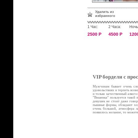
Удалить из
избранного
1 Час:
2 Часа:
Ночь
2500 Р
4500 Р
120
VIP бордели с про
Мужчинам бывает очень слож
удовольствиях и терпеть все
и только качественный алког
”Вишенка” пользуется такой 
девушек не стоит даже говор
пышные формы, обладают хор
очень большой, атмосфера л
появилось желание, то может