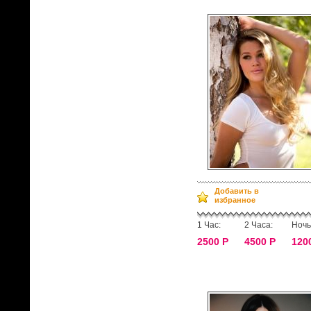
Добавить в
избранное
1 Час:
2 Часа:
Ночь
2500 Р
4500 Р
120