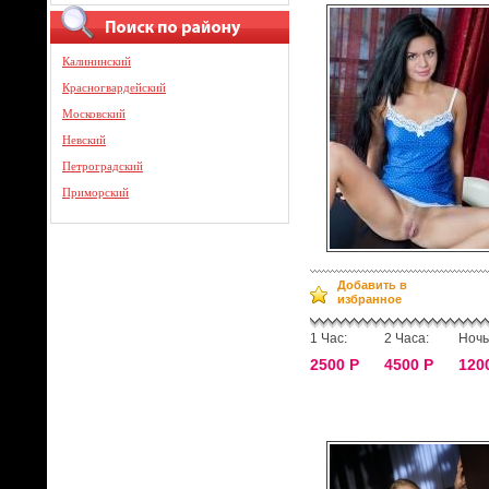
Калининский
Красногвардейский
Московский
Невский
Петроградский
Приморский
Добавить в
избранное
1 Час:
2 Часа:
Ночь
2500 Р
4500 Р
120