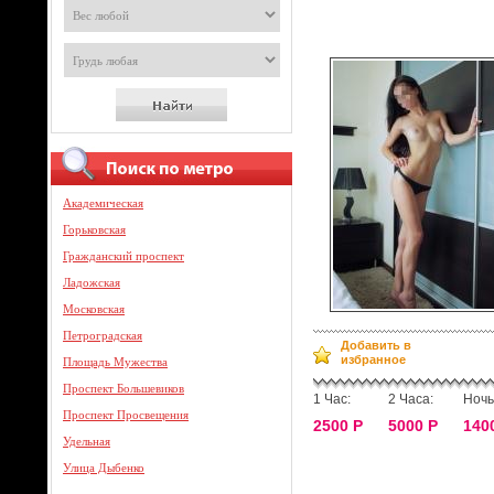
Академическая
Горьковская
Гражданский проспект
Ладожская
Московская
Петроградская
Добавить в
избранное
Площадь Мужества
Проспект Большевиков
1 Час:
2 Часа:
Ночь
Проспект Просвещения
2500 Р
5000 Р
140
Удельная
Улица Дыбенко