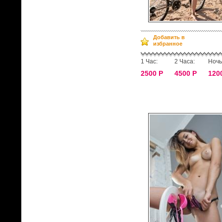
Добавить в
избранное
1 Час:
2 Часа:
Ночь
2500 Р
4500 Р
120