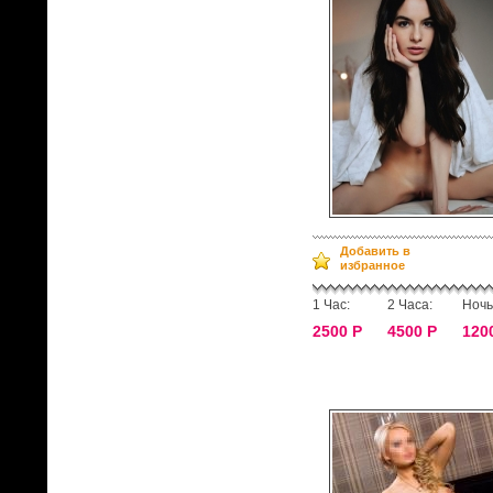
Добавить в
избранное
1 Час:
2 Часа:
Ночь
2500 Р
4500 Р
120