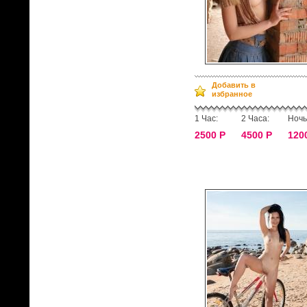
Добавить в
избранное
1 Час:
2 Часа:
Ночь
2500 Р
4500 Р
120