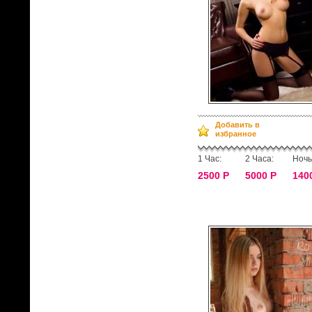
Добавить в
избранное
1 Час:
2 Часа:
Ночь
2500 Р
5000 Р
140