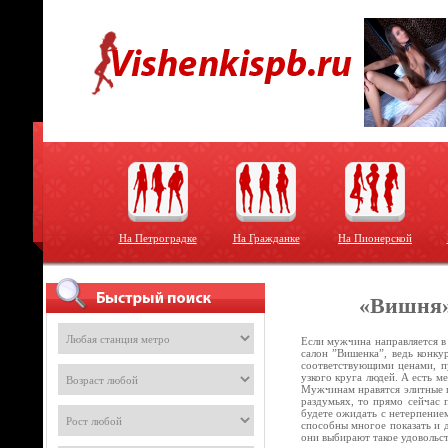
На Петроградке
На Гражданке
На Пионерской
«Вишня»
Если мужчина направляется в
салон ”Вишенка”, ведь конку
соответствующими ценами, пу
узкого круга людей. А есть м
Мужчинам нравятся элитные п
раздумьях, то прямо сейчас 
будете ожидать с нетерпением
способны многое показать и 
они выбирают такое удовольс