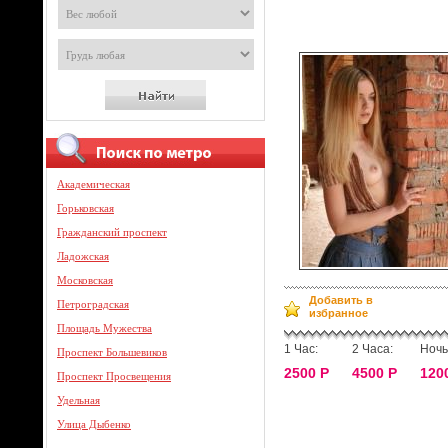
Академическая
Горьковская
Гражданский проспект
Ладожская
Московская
Добавить в
Петроградская
избранное
Площадь Мужества
1 Час:
2 Часа:
Ночь
Проспект Большевиков
2500 Р
4500 Р
120
Проспект Просвещения
Удельная
Улица Дыбенко