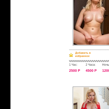
Добавить в
избранное
1 Час:
2 Часа:
Ночь
2500 Р
4500 Р
120