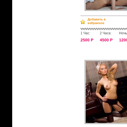
Добавить в
избранное
1 Час:
2 Часа:
Ночь
2500 Р
4500 Р
120