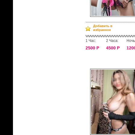
Добавить в
избранное
1 Час:
2 Часа:
Ночь
2500 Р
4500 Р
120