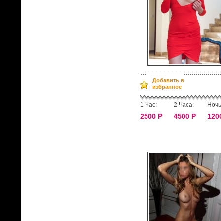
Добавить в
избранное
1 Час:
2 Часа:
Ночь
2500 Р
4500 Р
120