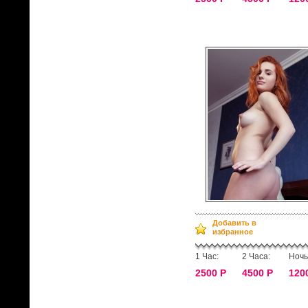
Добавить в
избранное
1 Час:
2 Часа:
Ночь
2500 Р
4500 Р
120