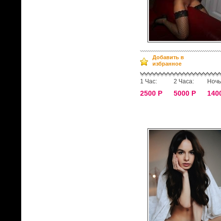
Добавить в
избранное
1 Час:
2 Часа:
Ночь
2500 Р
5000 Р
140