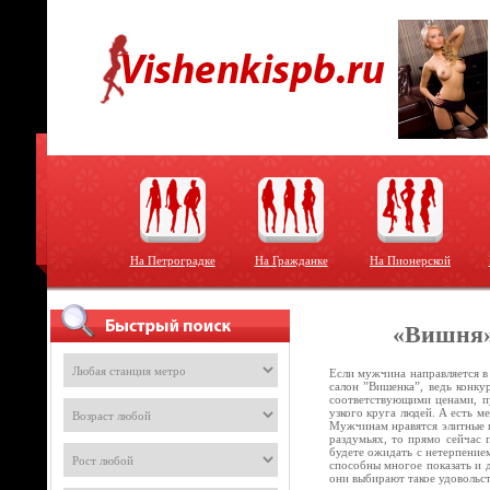
На Петроградке
На Гражданке
На Пионерской
«Вишня»
Если мужчина направляется в
салон ”Вишенка”, ведь конку
соответствующими ценами, пу
узкого круга людей. А есть м
Мужчинам нравятся элитные п
раздумьях, то прямо сейчас 
будете ожидать с нетерпением
способны многое показать и 
они выбирают такое удовольс