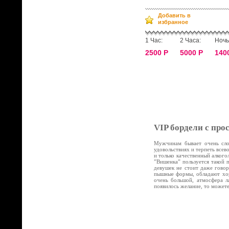
Добавить в
избранное
1 Час:
2 Часа:
Ночь
2500 Р
5000 Р
140
VIP бордели с про
Мужчинам бывает очень слож
удовольствиях и терпеть все
и только качественный алког
”Вишенка” пользуется такой 
девушек не стоит даже говор
пышные формы, обладают хор
очень большой, атмосфера л
появилось желание, то может