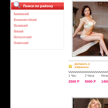
Калининский
Красногвардейский
Московский
Невский
Петроградский
Приморский
Добавить в
избранное
1 Час:
2 Часа:
Ночь
2500 Р
5000 Р
140