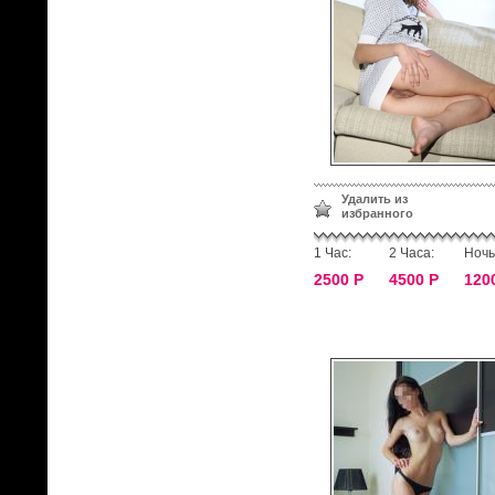
Удалить из
избранного
1 Час:
2 Часа:
Ночь
2500 Р
4500 Р
120