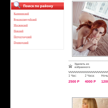
Калининский
Красногвардейский
Московский
Невский
Петроградский
Приморский
Удалить из
избранного
1 Час:
2 Часа:
Ночь
2500 Р
4000 Р
120