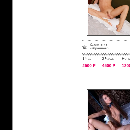
Удалить из
избранного
1 Час:
2 Часа:
Ночь
2500 Р
4500 Р
120