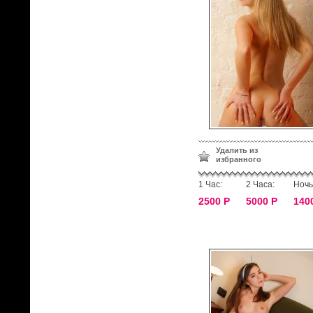
Удалить из
избранного
1 Час:
2 Часа:
Ночь
2500 Р
5000 Р
140