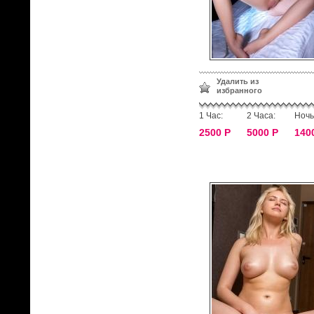
Удалить из
избранного
1 Час:
2 Часа:
Ночь
2500 Р
5000 Р
140