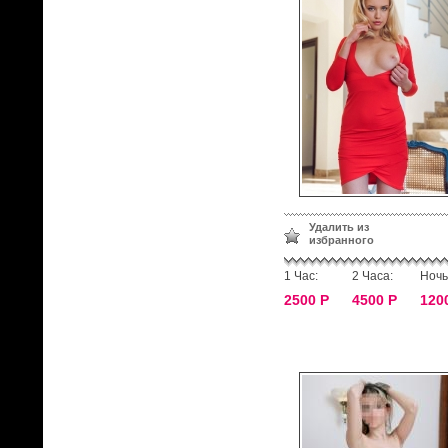
Удалить из
избранного
1 Час:
2 Часа:
Ночь
2500 Р
4500 Р
120