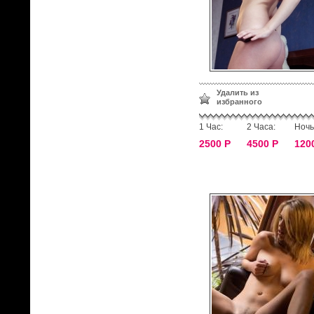
Удалить из
избранного
1 Час:
2 Часа:
Ночь
2500 Р
4500 Р
120