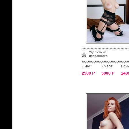
Удалить из
избранного
1 Час:
2 Часа:
Ночь
2500 Р
5000 Р
140