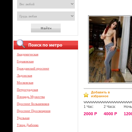
Академическая
Горьковская
Гражданский проспект
Ладожская
Московская
Петроградская
Добавить в
избранное
Площадь Мужества
Проспект Большевиков
1 Час:
2 Часа:
Ночь
Проспект Просвещения
2000 Р
4000 Р
120
Удельная
Улица Дыбенко