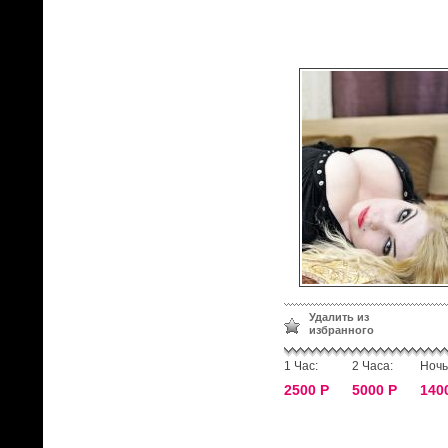
Удалить из
избранного
1 Час:
2 Часа:
Ночь
2500 Р
5000 Р
140