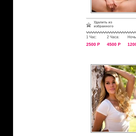
Удалить из
избранного
1 Час:
2 Часа:
Ночь
2500 Р
4500 Р
120