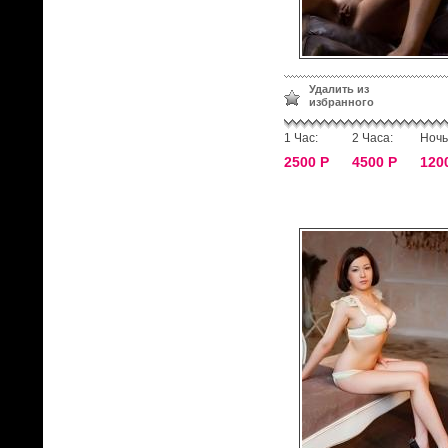
Удалить из
избранного
1 Час:
2 Часа:
Ночь
2500 Р
4500 Р
120