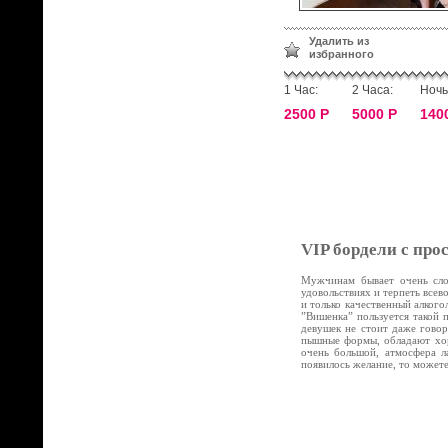
Удалить из
избранного
1 Час:
2 Часа:
Ночь
2500 Р
5000 Р
140
VIP бордели с про
Мужчинам бывает очень слож
удовольствиях и терпеть все
и только качественный алког
”Вишенка” пользуется такой 
девушек не стоит даже говор
пышные формы, обладают хор
очень большой, атмосфера л
появилось желание, то может