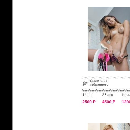
Удалить из
избранного
1 Час:
2 Часа:
Ночь
2500 Р
4500 Р
120