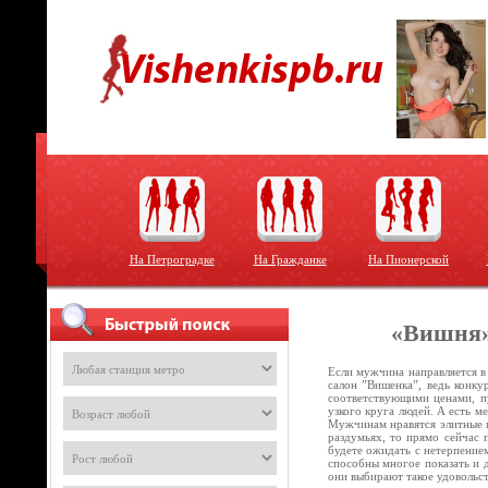
На Петроградке
На Гражданке
На Пионерской
«Вишня»
Если мужчина направляется в
салон ”Вишенка”, ведь конку
соответствующими ценами, пу
узкого круга людей. А есть м
Мужчинам нравятся элитные п
раздумьях, то прямо сейчас 
будете ожидать с нетерпением
способны многое показать и 
они выбирают такое удовольс