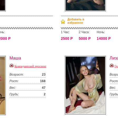
Добавить в
избранное
чь:
1 Час:
2 Часа:
Ночь:
2000 Р
2500 Р
5000 Р
14000 Р
Маша
Лиз
Комендантский проспект
Гр
Возраст:
23
Возр
Рост:
168
Рост
Вес:
47
Вес:
Грудь:
2
Грудь