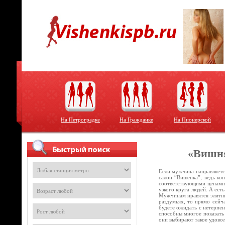
На Петроградке
На Гражданке
На Пионерской
«Вишня
Если мужчина направляется
салон ”Вишенка”, ведь ко
соответствующими ценами,
узкого круга людей. А ест
Мужчинам нравятся элитны
раздумьях, то прямо сейч
будете ожидать с нетерпен
способны многое показать
они выбирают такое удово