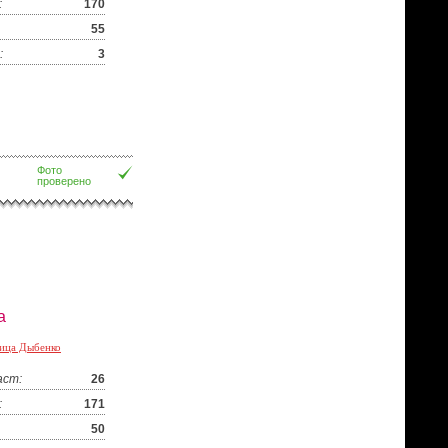
:
170
55
:
3
Фото
проверено
а
ица Дыбенко
аст:
26
:
171
50