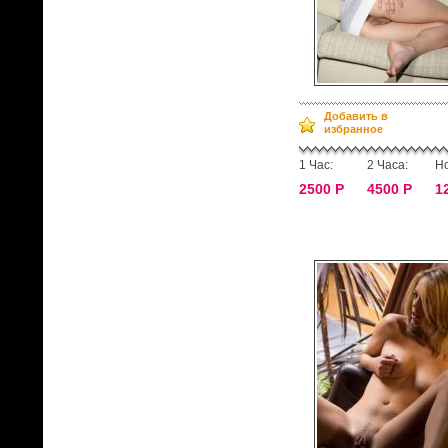
Добавить в
избранное
1 Час:
2 Часа:
Но
2500 Р
4500 Р
1