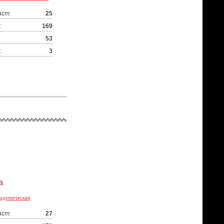
аст:
25
:
169
53
:
3
а
адемическая
аст:
27