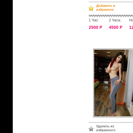
Добавить в
избранное
1 Час:
2 Часа:
Но
2500 Р
4500 Р
1
Удалить из
избранного