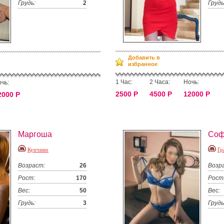
Грудь:
2
Грудь
Добавить в
избранное
1 Час:
2 Часа:
Ночь:
чь:
2500 Р
4500 Р
12000 Р
2000 Р
Маргоша
Соф
Купчино
Гр
Возраст:
26
Возр
Рост:
170
Рост
Вес:
50
Вес:
Грудь:
3
Грудь