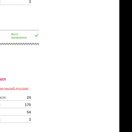
:
3
Фото
проверено
ия
ажданский проспект
аст:
24
:
170
54
:
3