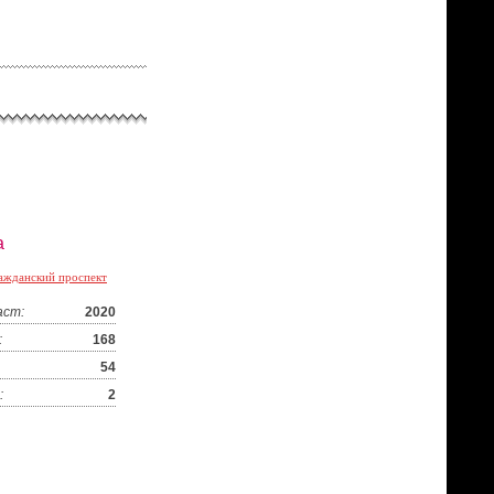
а
ажданский проспект
аст:
2020
:
168
54
:
2