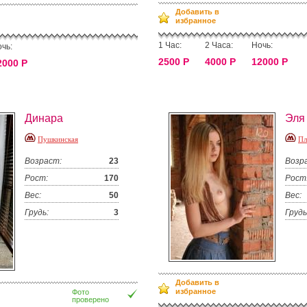
Добавить в
избранное
1 Час:
2 Часа:
Ночь:
чь:
2500 Р
4000 Р
12000 Р
2000 Р
Динара
Эля
Пушкинская
Пл
Возраст:
23
Возр
Рост:
170
Рост
Вес:
50
Вес:
Грудь:
3
Грудь
Добавить в
избранное
Фото
проверено