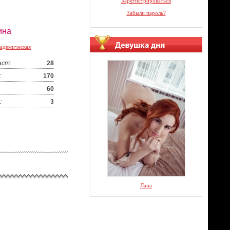
Зарегистрироваться
Забыли пароль?
ина
адемическая
аст:
28
:
170
60
:
3
Лана