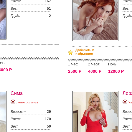
Рост:
167
Рост
Вес:
51
Вес:
Грудь:
2
Грудь
Добавить в
избранное
чь:
1 Час:
2 Часа:
Ночь:
4000 Р
2500 Р
4000 Р
12000 Р
Сима
Лор
Ломоносовская
Ул
Возраст:
29
Возр
Рост:
170
Рост
Вес:
50
Вес: