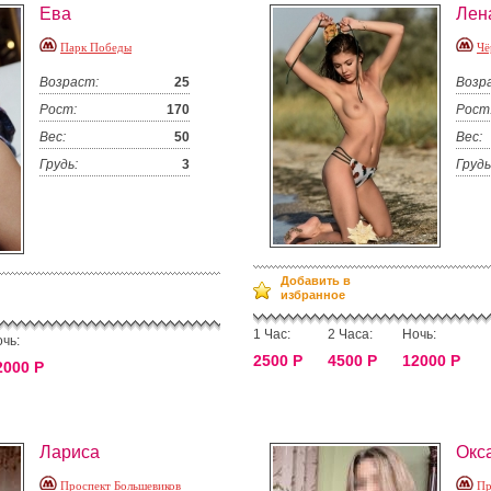
Ева
Лен
Парк Победы
Чё
Возраст:
25
Возр
Рост:
170
Рост
Вес:
50
Вес:
Грудь:
3
Грудь
Добавить в
избранное
1 Час:
2 Часа:
Ночь:
чь:
2500 Р
4500 Р
12000 Р
2000 Р
Лариса
Окс
Проспект Большевиков
Пр