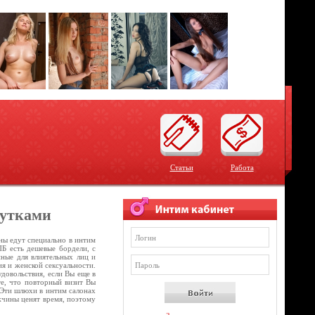
Статьи
Работа
тутками
ны едут специально в интим
ПБ есть дешевые бордели, с
нные для влиятельных лиц и
ия и женской сексуальности.
довольствия, если Вы еще в
те, что повторный визит Вы
. Эти шлюхи в интим салонах
жчины ценят время, поэтому