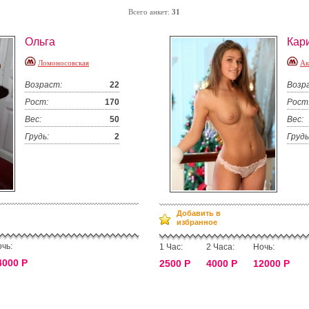
Всего анкет:
31
Ольга
Кар
Ломоносовская
Ак
Возраст:
22
Возр
Рост:
170
Рост
Вес:
50
Вес:
Грудь:
2
Грудь
Добавить в
избранное
чь:
1 Час:
2 Часа:
Ночь:
4000 Р
2500 Р
4000 Р
12000 Р