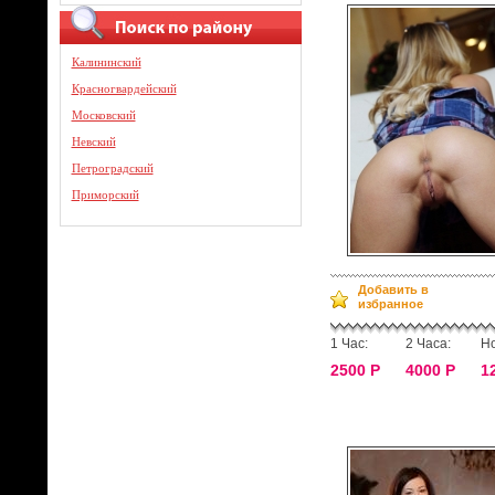
Калининский
Красногвардейский
Московский
Невский
Петроградский
Приморский
Добавить в
избранное
1 Час:
2 Часа:
Но
2500 Р
4000 Р
1