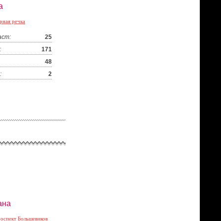
а
рная речка
аст:
25
:
171
48
:
2
ана
оспект Большевиков