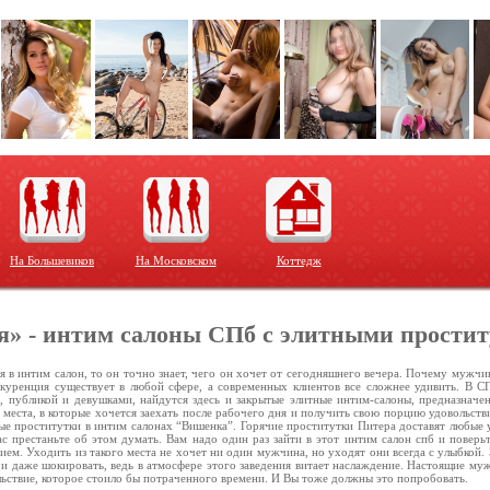
На Большевиков
На Московском
Коттедж
» - интим салоны СПб с элитными прости
 в интим салон, то он точно знает, чего он хочет от сегодняшнего вечера. Почему мужчи
нкуренция существует в любой сфере, а современных клиентов все сложнее удивить. В С
 публикой и девушками, найдутся здесь и закрытые элитные интим-салоны, предназначе
ь места, в которые хочется заехать после рабочего дня и получить свою порцию удовольств
е проститутки в интим салонах “Вишенка”. Горячие проститутки Питера доставят любые у
ас престаньте об этом думать. Вам надо один раз зайти в этот интим салон спб и поверь
ием. Уходить из такого места не хочет ни один мужчина, но уходят они всегда с улыбкой
 и даже шокировать, ведь в атмосфере этого заведения витает наслаждение. Настоящие му
льствие, которое стоило бы потраченного времени. И Вы тоже должны это попробовать.