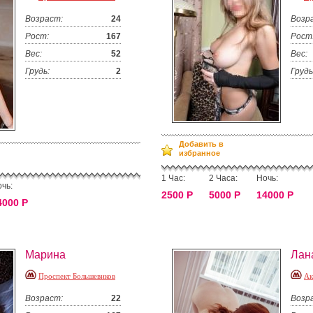
Возраст:
24
Возр
Рост:
167
Рост
Вес:
52
Вес:
Грудь:
2
Грудь
Добавить в
избранное
1 Час:
2 Часа:
Ночь:
чь:
2500 Р
5000 Р
14000 Р
4000 Р
Марина
Лан
Проспект Большевиков
Ак
Возраст:
22
Возр