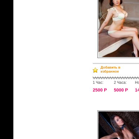
Добавить в
избранное
1 Час:
2 Часа:
Но
2500 Р
5000 Р
1