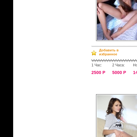
Добавить в
избранное
1 Час:
2 Часа:
Но
2500 Р
5000 Р
1