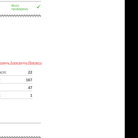
Фото
проверено
ощадь Александра Невского
аст:
22
:
167
47
:
1