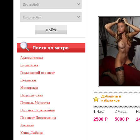
Академическая
Горьковская
Гражданский проспект
Ладожская
Московская
Петроградская
Добавить в
избранное
Площадь Мужества
Проспект Большевиков
1 Час:
2 Часа:
Но
Проспект Просвещения
2500 Р
5000 Р
1
Удельная
Улица Дыбенко