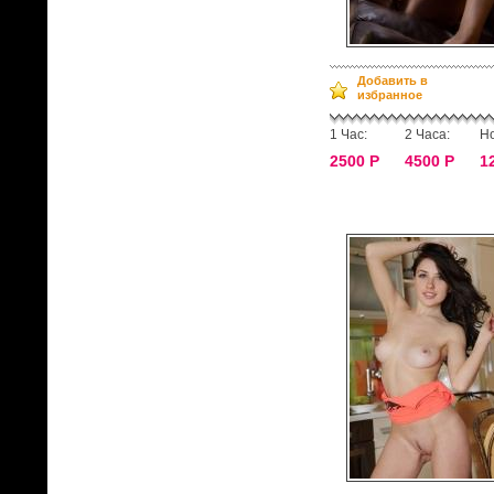
Добавить в
избранное
1 Час:
2 Часа:
Но
2500 Р
4500 Р
1