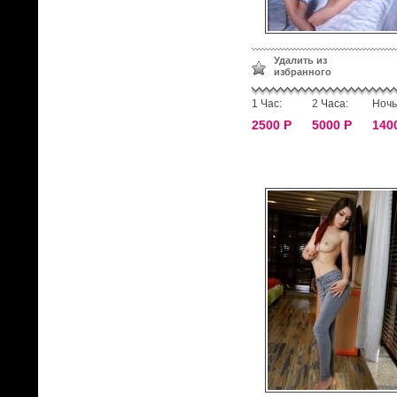
Удалить из
избранного
1 Час:
2 Часа:
Ночь
2500 Р
5000 Р
140