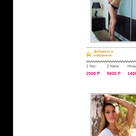
Добавить в
избранное
1 Час:
2 Часа:
Ночь
2500 Р
5000 Р
140