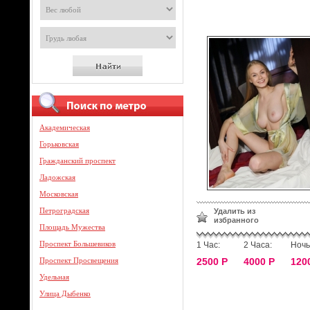
Академическая
Горьковская
Гражданский проспект
Ладожская
Московская
Петроградская
Удалить из
избранного
Площадь Мужества
Проспект Большевиков
1 Час:
2 Часа:
Ночь
Проспект Просвещения
2500 Р
4000 Р
120
Удельная
Улица Дыбенко