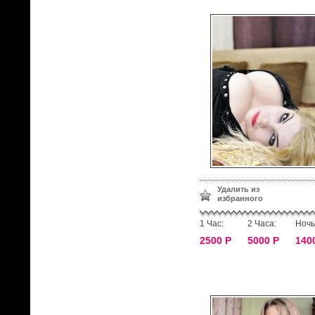
Удалить из
избранного
1 Час:
2 Часа:
Ночь
2500 Р
5000 Р
140