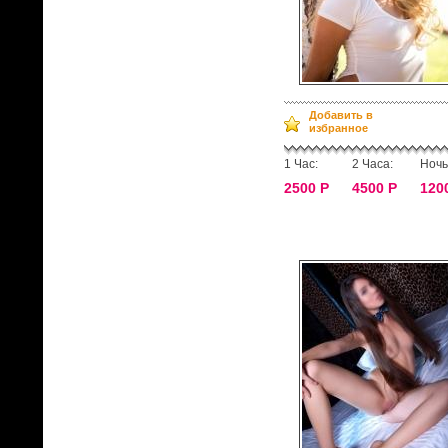
Добавить в
избранное
1 Час:
2 Часа:
Ночь
2500 Р
4500 Р
120