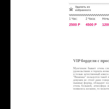
Удалить из
избранного
1 Час:
2 Часа:
Ночь
2500 Р
4500 Р
120
VIP бордели с про
Мужчинам бывает очень слож
удовольствиях и терпеть все
и только качественный алког
”Вишенка” пользуется такой 
девушек не стоит даже говор
пышные формы, обладают хор
очень большой, атмосфера л
появилось желание, то может