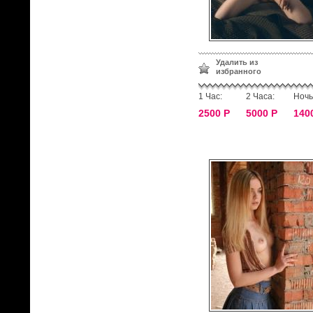
Удалить из
избранного
1 Час:
2 Часа:
Ночь
2500 Р
5000 Р
140