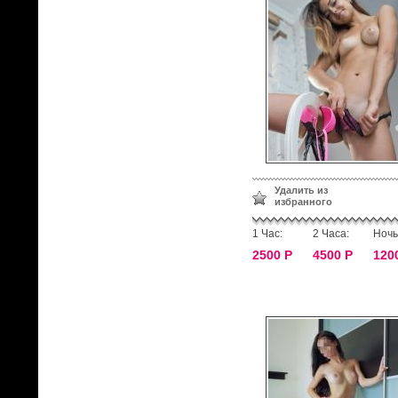
Удалить из
избранного
1 Час:
2 Часа:
Ночь
2500 Р
4500 Р
120