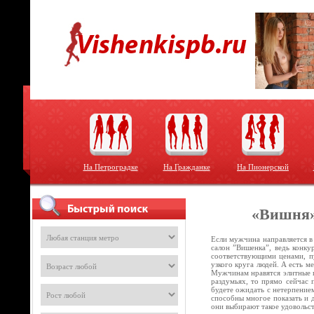
На Петроградке
На Гражданке
На Пионерской
«Вишня»
Если мужчина направляется в
салон ”Вишенка”, ведь конку
соответствующими ценами, пу
узкого круга людей. А есть м
Мужчинам нравятся элитные п
раздумьях, то прямо сейчас 
будете ожидать с нетерпением
способны многое показать и 
они выбирают такое удовольс