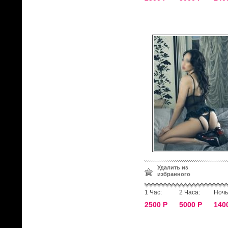
Удалить из
избранного
1 Час:
2 Часа:
Ночь
2500 Р
5000 Р
140