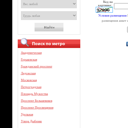
Код на
картинке
:
Условия размещения
размещения анкет 
Академическая
Горьковская
Гражданский проспект
Ладожская
Московская
Петроградская
Площадь Мужества
Проспект Большевиков
Проспект Просвещения
Удельная
Улица Дыбенко