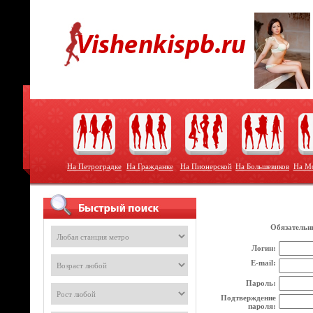
На Петроградке
На Гражданке
На Пионерской
На Большевиков
На Мо
Обязательн
Логин:
E-mail:
Пароль:
Подтверждение
пароля: