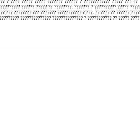
??? ? ???? ????? ????? ??????? ?????? ? ???????????? ????? ??? ?? 
????????? ?????? ????? ?? ????????. ??????? ? ?????????? ????? ?????
?? ??? ???????? ??? ??????? ??????????? ? ???. ?? ???? ?? ?????? ????
????????? ?????????????? ?????????????? ? ??????????? ?? ????? ????