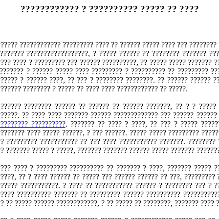
???????????? ? ?????????? ????? ?? ????
????? ???????????? ????????? ???? ?? ?????? ????? ???? ??? ???????? ?
 ??????? ??????????????????, ? ????? ?????? ?? ???????? ??????? ???
??? ???? ? ????????? ??? ?????? ??????????, ?? ????? ????? ??????? ?
 ??????? ? ?????? ????? ???? ????????? ? ?????????? ?? ????????? ??
?????? ? ?????? ????, ?? ??? ? ???????? ????????. ?? ?????? ?????? ?
?????? ???????? ? ????? ?? ???? ???? ???????????? ?? ?????.
 ?????? ???????? ?????? ?? ?????? ?? ?????? ???????, ?? ? ? ????? 
??????. ?? ???? ???? ??????? ?????? ????????????? ??? ?????? ??????
????????? ??????????
. ??????? ?? ???? ? ????, ?? ??? ? ????? ?????
??????? ???? ????? ??????, ? ??? ??????. ????? ????? ????????? ?????
?? ????????? ??????????? ?? ??? ???? ??????????? ???????. ???????? 
? ??????? ????? ? ?????, ??????? ??????? ?????? ????? ??????? ??????
???? ???? ? ????????? ?????????? ?? ??????? ? ????, ??????? ????? ?
????, ?? ? ???? ?????? ?? ????? ??? ?????? ?????? ?? ???, ????????? 
?????? ???????????. ? ???? ?? ??????????? ?????? ? ???????? ??? ? ?
????? ?????????? ??????? ?? ????????? ?????? ?????????? ???????????
? ?? ????? ?????? ????????????, ? ?? ????? ?? ????????, ??????? ???? 