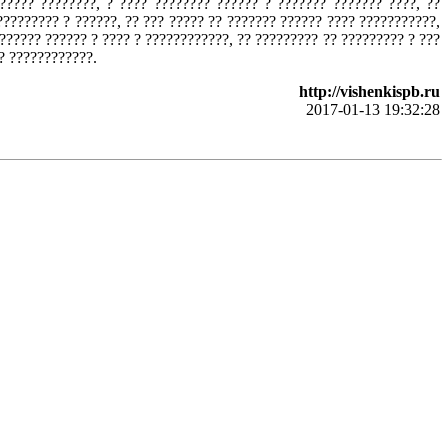
????? ????????, ? ???? ???????? ?????? ? ??????? ??????? ????, ??
???????? ? ??????, ?? ??? ????? ?? ??????? ?????? ???? ???????????,
?????? ?????? ? ???? ? ????????????, ?? ????????? ?? ????????? ? ???
? ????????????.
http://vishenkispb.ru
2017-01-13 19:32:28