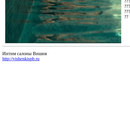
??
???
???
?? 
Интим салоны Вишня
http://vishenkispb.ru