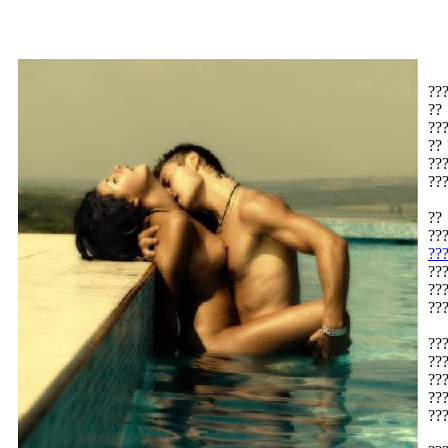
???
??
???
??
??
???
??
??
??
???
??
???
??
???
??
??
???