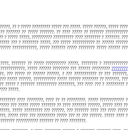
????, ?? ? ????? ????????? ????? ??? ?????. ????? ??????, ????? ????
?? ??????? ?? ????? ???????. ?? ???? ????? ?? ??????? ???????????
?? ? ????? ?????, ?????????? ?????????? ???? ???????? ? ???????. ???
????? ??? ? ???????? ?????, ??? ????? ??????????? ?? ?????? ??????
?????? ????????????, ????? ??????? ????? ???????? ????? ?????? ???
????, ??????? ?? ????? ?????????? ?????, ???????? ? ????????????
 ????????????, ????? ?????? ???????? ??? ?????? ?????????
????????
??, ??? ????? ?? ?????? ??????, ? ??? ??????????? ?? ??? ???????,
??? ????? ??????, ??????????? ????? ?????? ???????? ?? ???????, ???
?? ????? ? ??????? ?????????? ????????, ??? ???? ??? ? ????????? ?
???? ?????.
???????? ???? ????????, ???? ?? ?? ?????????. ????? ???????????? ?
????? ??? ????? ????? ??????? ?? ???? ??????? ??????, ????? ???? ??
?????, ????? ????????? ??? ??????, ??? ??????? ???? ??? ???? ?????
??, ????? ???? ??? ????????? ????? ??? ?? ??? ??????. ????? ???? ?
???????? ??????????? ??????? ?? ???? ????????.