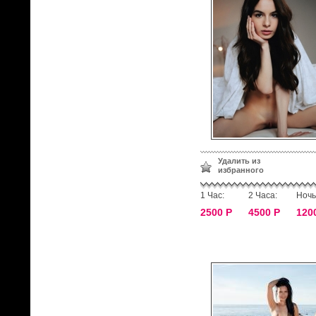
Удалить из
избранного
1 Час:
2 Часа:
Ночь
2500 Р
4500 Р
120