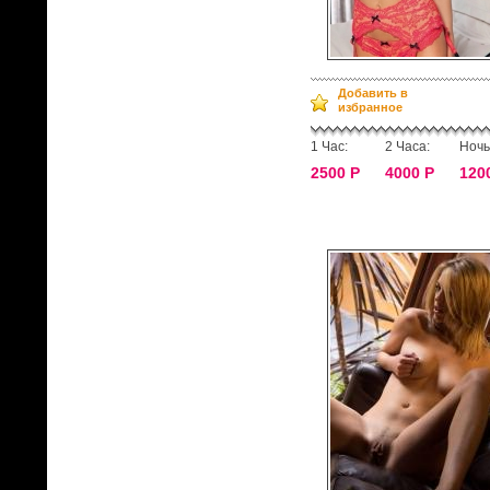
Добавить в
избранное
1 Час:
2 Часа:
Ночь
2500 Р
4000 Р
120