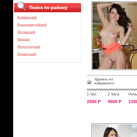
Калининский
Красногвардейский
Московский
Невский
Петроградский
Приморский
Удалить из
избранного
1 Час:
2 Часа:
Ночь
2500 Р
4500 Р
120