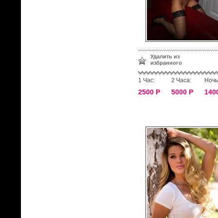
Удалить из
избранного
1 Час:
2 Часа:
Ночь
2500 Р
5000 Р
140