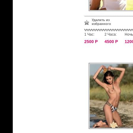
Удалить из
избранного
1 Час:
2 Часа:
Ночь
2500 Р
4500 Р
120