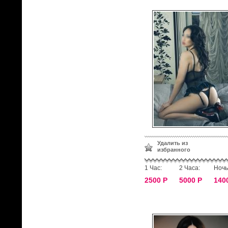
Удалить из
избранного
1 Час:
2 Часа:
Ночь
2500 Р
5000 Р
140