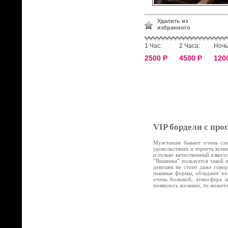
Удалить из
избранного
1 Час:
2 Часа:
Ночь
2500 Р
4500 Р
120
VIP бордели с про
Мужчинам бывает очень слож
удовольствиях и терпеть все
и только качественный алког
”Вишенка” пользуется такой 
девушек не стоит даже говор
пышные формы, обладают хор
очень большой, атмосфера л
появилось желание, то может