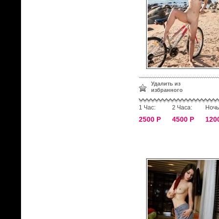
Удалить из
избранного
1 Час:
2 Часа:
Ночь
2500 Р
4500 Р
120