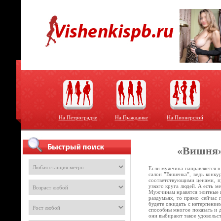
На Петроградке
На Гражданке
На Пионерской
«Вишня»
Если мужчина направляется в
салон ”Вишенка”, ведь конку
соответствующими ценами, пу
узкого круга людей. А есть м
Мужчинам нравятся элитные п
раздумьях, то прямо сейчас 
будете ожидать с нетерпением
способны многое показать и 
они выбирают такое удовольс