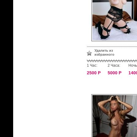
Удалить из
избранного
1 Час:
2 Часа:
Ночь
2500 Р
5000 Р
140