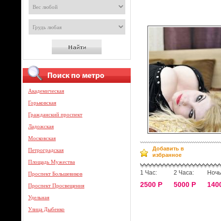
Академическая
Горьковская
Гражданский проспект
Ладожская
Московская
Добавить в
Петроградская
избранное
Площадь Мужества
1 Час:
2 Часа:
Ночь
Проспект Большевиков
2500 Р
5000 Р
140
Проспект Просвещения
Удельная
Улица Дыбенко