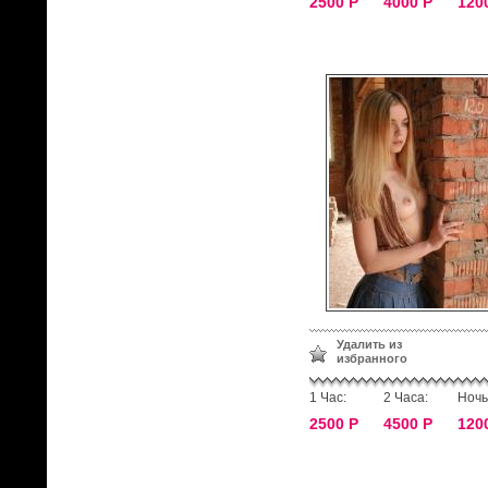
2500 Р
4000 Р
120
Удалить из
избранного
1 Час:
2 Часа:
Ночь
2500 Р
4500 Р
120