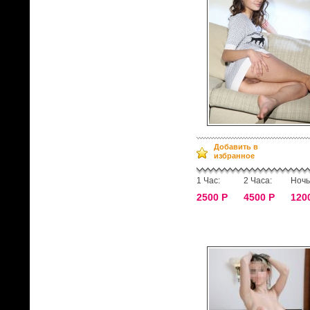
Добавить в
избранное
1 Час:
2 Часа:
Ночь
2500 Р
4500 Р
120