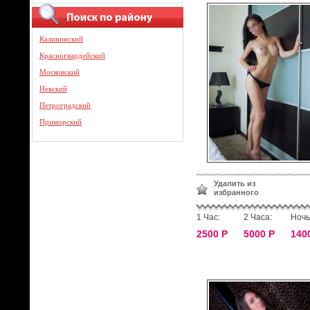
Калининский
Красногвардейский
Московский
Невский
Петроградский
Приморский
Удалить из
избранного
1 Час:
2 Часа:
Ночь
2500 Р
5000 Р
140