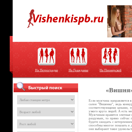
На Петроградке
На Гражданке
На Пионерской
«Вишня»
Если мужчина направляется в
салон ”Вишенка”, ведь конку
соответствующими ценами, пу
узкого круга людей. А есть м
Мужчинам нравятся элитные п
раздумьях, то прямо сейчас 
будете ожидать с нетерпением
способны многое показать и 
они выбирают такое удовольс