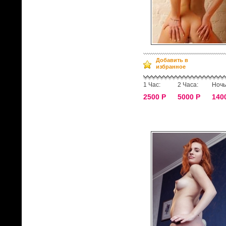
Добавить в
избранное
1 Час:
2 Часа:
Ночь
2500 Р
5000 Р
140