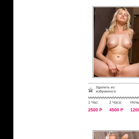
Удалить из
избранного
1 Час:
2 Часа:
Ночь
2500 Р
4500 Р
120