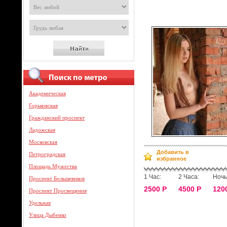
Академическая
Горьковская
Гражданский проспект
Ладожская
Московская
Добавить в
Петроградская
избранное
Площадь Мужества
1 Час:
2 Часа:
Ночь
Проспект Большевиков
2500 Р
4500 Р
120
Проспект Просвещения
Удельная
Улица Дыбенко