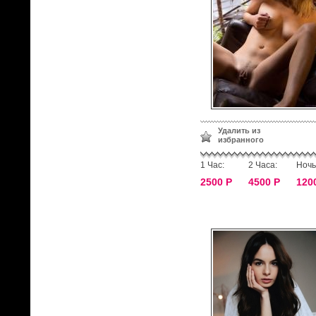
Удалить из
избранного
1 Час:
2 Часа:
Ночь
2500 Р
4500 Р
120