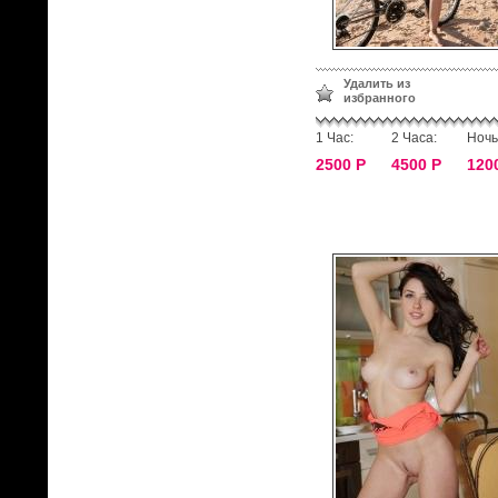
Удалить из
избранного
1 Час:
2 Часа:
Ночь
2500 Р
4500 Р
120