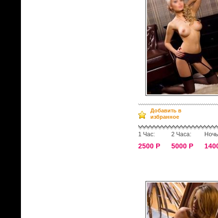
Добавить в
избранное
1 Час:
2 Часа:
Ночь
2500 Р
5000 Р
140