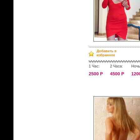
Добавить в
избранное
1 Час:
2 Часа:
Ночь
2500 Р
4500 Р
120