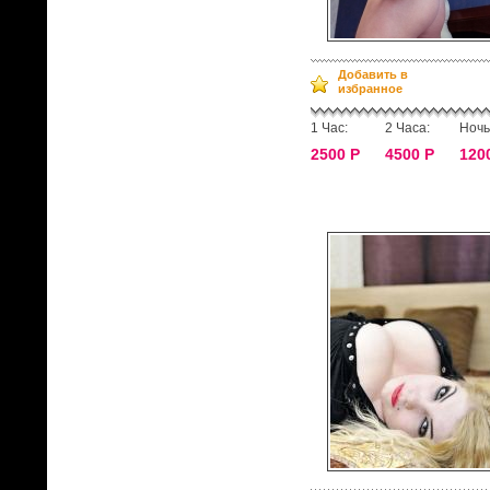
Добавить в
избранное
1 Час:
2 Часа:
Ночь
2500 Р
4500 Р
120