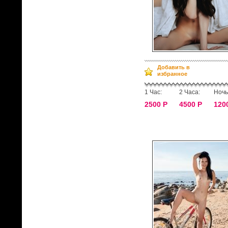
Добавить в
избранное
1 Час:
2 Часа:
Ночь
2500 Р
4500 Р
120