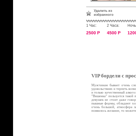
Удалить из
избранного
1 Час:
2 Часа:
Ночь
2500 Р
4500 Р
120
VIP бордели с про
Мужчинам бывает очень слож
удовольствиях и терпеть все
и только качественный алког
”Вишенка” пользуется такой 
девушек не стоит даже говор
пышные формы, обладают хор
очень большой, атмосфера л
появилось желание, то может