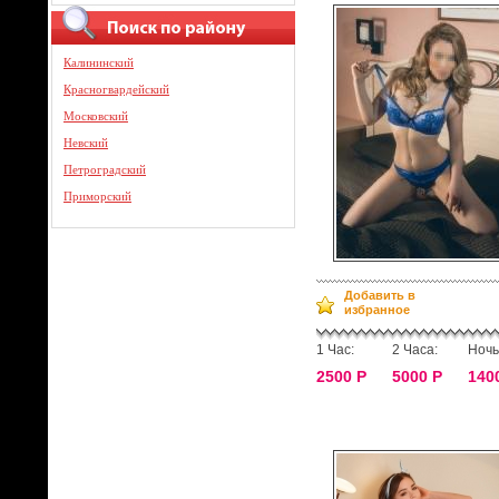
Калининский
Красногвардейский
Московский
Невский
Петроградский
Приморский
Добавить в
избранное
1 Час:
2 Часа:
Ночь
2500 Р
5000 Р
140