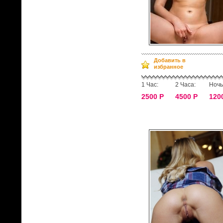
Добавить в
избранное
1 Час:
2 Часа:
Ночь
2500 Р
4500 Р
120