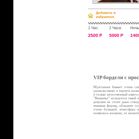
Добавить в
избранное
1 Час:
2 Часа:
Ночь
2500 Р
5000 Р
140
VIP бордели с про
Мужчинам бывает очень слож
удовольствиях и терпеть все
и только качественный алког
”Вишенка” пользуется такой 
девушек не стоит даже говор
пышные формы, обладают хор
очень большой, атмосфера л
появилось желание, то может