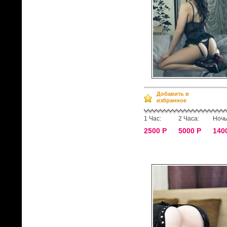
Добавить в
избранное
1 Час:
2 Часа:
Ночь
2500 Р
5000 Р
140