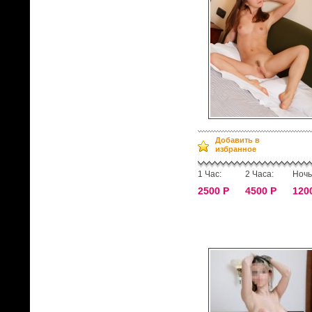
Добавить в
избранное
1 Час:
2 Часа:
Ночь
2500 Р
4500 Р
120