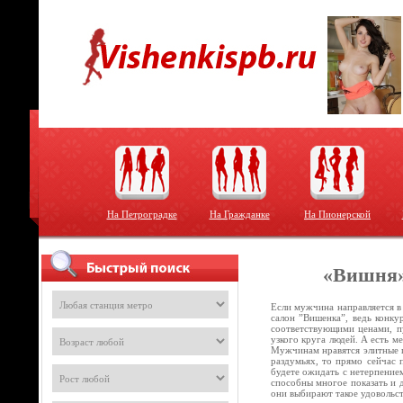
На Петроградке
На Гражданке
На Пионерской
«Вишня»
Если мужчина направляется в
салон ”Вишенка”, ведь конку
соответствующими ценами, пу
узкого круга людей. А есть м
Мужчинам нравятся элитные п
раздумьях, то прямо сейчас 
будете ожидать с нетерпением
способны многое показать и 
они выбирают такое удовольс