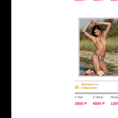
Добавить в
избранное
1 Час:
2 Часа:
Ночь
2500 Р
4500 Р
120