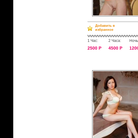
Добавить в
избранное
1 Час:
2 Часа:
Ночь
2500 Р
4500 Р
120