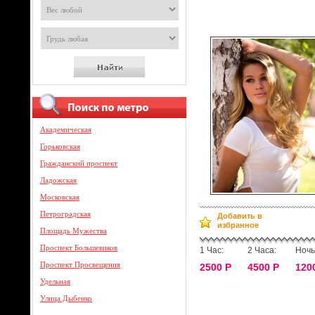
Академическая
Горьковская
Гражданский проспект
Ладожская
Московская
Петроградская
Добавить в
избранное
Площадь Мужества
Проспект Большевиков
1 Час:
2 Часа:
Ночь
Проспект Просвещения
2500 Р
4500 Р
120
Удельная
Улица Дыбенко