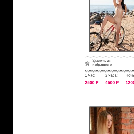
Удалить из
избранного
1 Час:
2 Часа:
Ночь
2500 Р
4500 Р
120