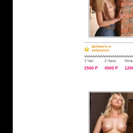
Добавить в
избранное
1 Час:
2 Часа:
Ночь
2500 Р
4500 Р
120