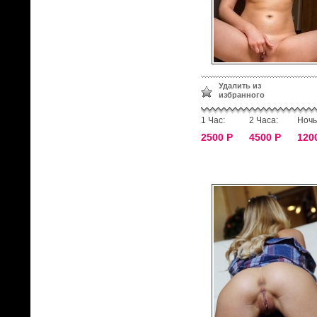
Удалить из
избранного
1 Час:
2 Часа:
Ночь
2500 Р
4500 Р
120