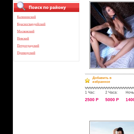
Калининский
Красногвардейский
Московский
Невский
Петроградский
Приморский
Добавить в
избранное
1 Час:
2 Часа:
Ночь
2500 Р
5000 Р
140