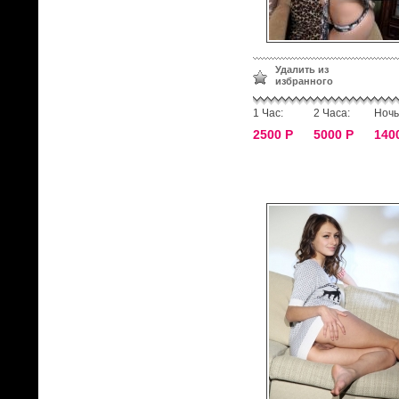
Удалить из
избранного
1 Час:
2 Часа:
Ночь
2500 Р
5000 Р
140