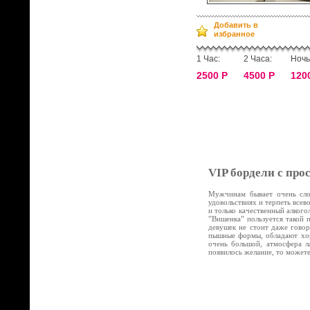
Добавить в
избранное
1 Час:
2 Часа:
Ночь
2500 Р
4500 Р
120
VIP бордели с про
Мужчинам бывает очень слож
удовольствиях и терпеть все
и только качественный алког
”Вишенка” пользуется такой 
девушек не стоит даже говор
пышные формы, обладают хор
очень большой, атмосфера л
появилось желание, то может