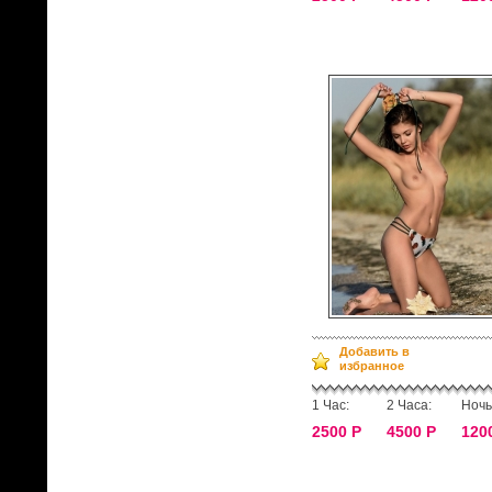
Добавить в
избранное
1 Час:
2 Часа:
Ночь
2500 Р
4500 Р
120