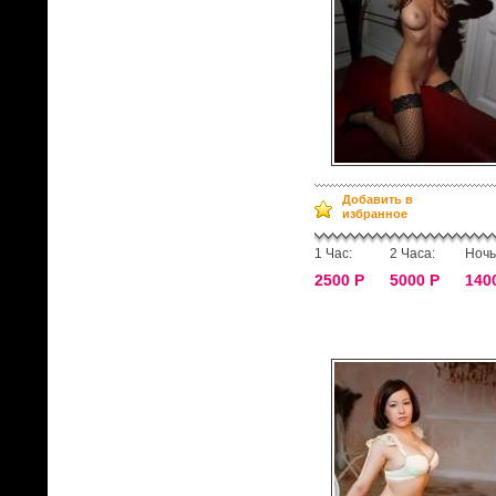
Добавить в
избранное
1 Час:
2 Часа:
Ночь
2500 Р
5000 Р
140