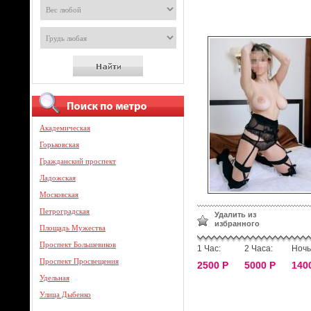
Академическая
Горьковская
Гражданский проспект
Ладожская
Московская
Петроградская
Удалить из
избранного
Площадь Мужества
Проспект Большевиков
1 Час:
2 Часа:
Ночь
Проспект Просвещения
2500 Р
5000 Р
140
Удельная
Улица Дыбенко