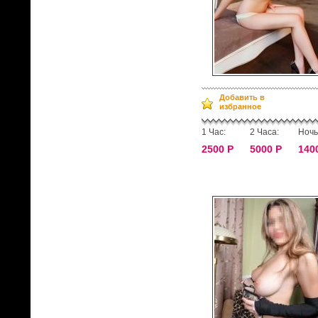
Добавить в
избранное
1 Час:
2 Часа:
Ночь
2500 Р
5000 Р
140