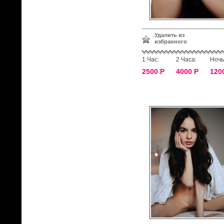
Удалить из
избранного
1 Час:
2 Часа:
Ночь
2500 Р
4000 Р
120