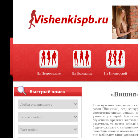
На Петроградке
На Гражданке
На Пионерской
«Вишня»
Если мужчина направляется в
салон ”Вишенка”, ведь конку
соответствующими ценами, пу
узкого круга людей. А есть м
Мужчинам нравятся элитные п
раздумьях, то прямо сейчас 
будете ожидать с нетерпением
способны многое показать и 
они выбирают такое удовольс