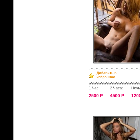
Добавить в
избранное
1 Час:
2 Часа:
Ночь
2500 Р
4500 Р
120