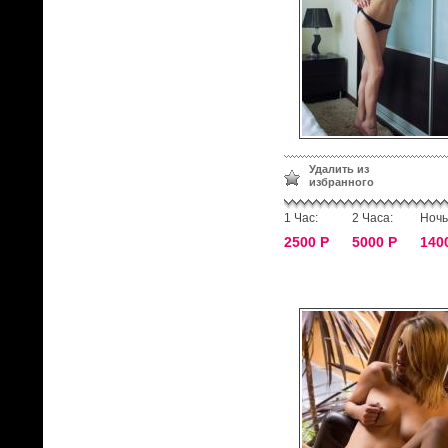
Удалить из
избранного
1 Час:
2 Часа:
Ночь
2500 Р
5000 Р
140