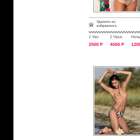
Удалить из
избранного
1 Час:
2 Часа:
Ночь
2500 Р
4000 Р
120