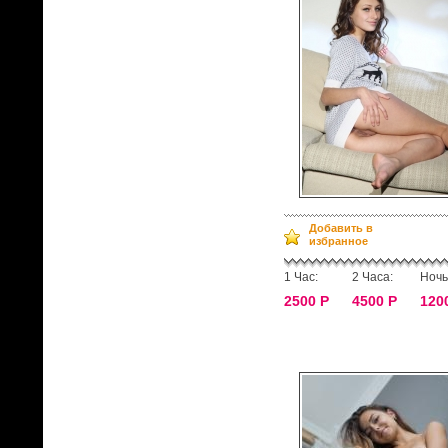
Добавить в
избранное
1 Час:
2 Часа:
Ночь
2500 Р
4500 Р
120