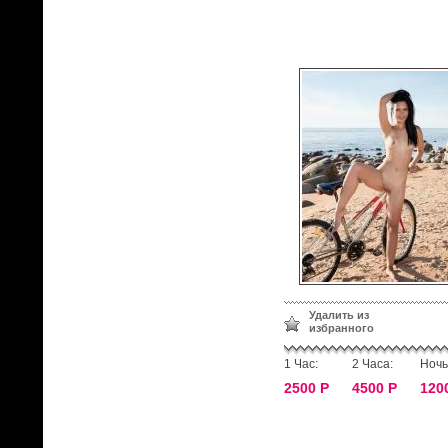
Удалить из
избранного
1 Час:
2 Часа:
Ночь
2500 Р
4500 Р
120