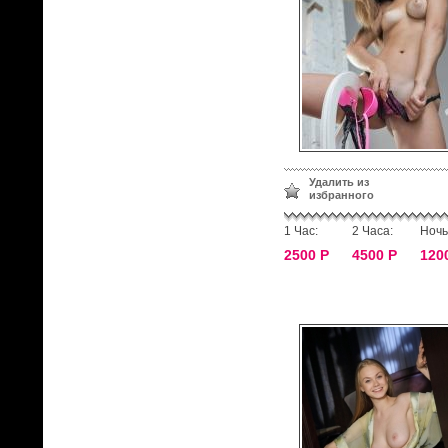
Удалить из
избранного
1 Час:
2 Часа:
Ночь
2500 Р
4500 Р
120