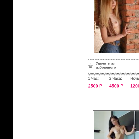
Удалить из
избранного
1 Час:
2 Часа:
Ночь
2500 Р
4500 Р
120