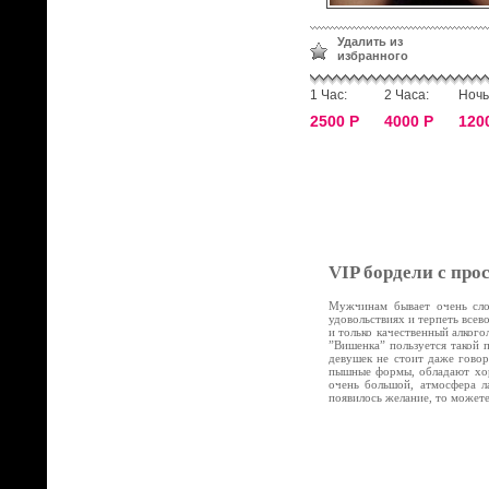
Удалить из
избранного
1 Час:
2 Часа:
Ночь
2500 Р
4000 Р
120
VIP бордели с про
Мужчинам бывает очень слож
удовольствиях и терпеть все
и только качественный алког
”Вишенка” пользуется такой 
девушек не стоит даже говор
пышные формы, обладают хор
очень большой, атмосфера л
появилось желание, то может