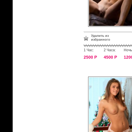
Удалить из
избранного
1 Час:
2 Часа:
Ночь
2500 Р
4500 Р
120