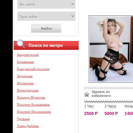
Академическая
Горьковская
Гражданский проспект
Ладожская
Московская
Петроградская
Удалить из
избранного
Площадь Мужества
Проспект Большевиков
1 Час:
2 Часа:
Ночь
Проспект Просвещения
2500 Р
5000 Р
140
Удельная
Улица Дыбенко