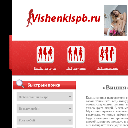
На Петроградке
На Гражданке
На Пионерской
«Вишня»
Если мужчина направляется в
салон ”Вишенка”, ведь конку
соответствующими ценами, пу
узкого круга людей. А есть м
Мужчинам нравятся элитные п
раздумьях, то прямо сейчас 
будете ожидать с нетерпением
способны многое показать и 
они выбирают такое удовольс