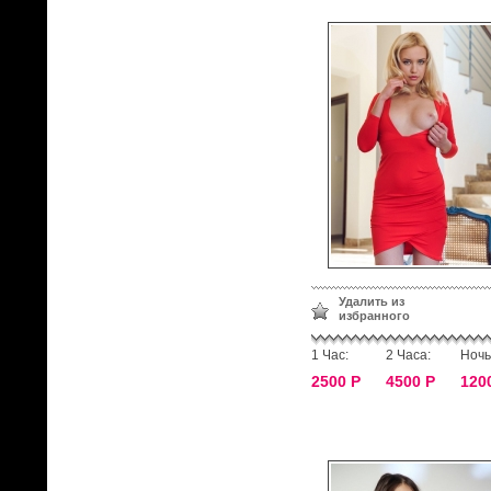
Удалить из
избранного
1 Час:
2 Часа:
Ночь
2500 Р
4500 Р
120