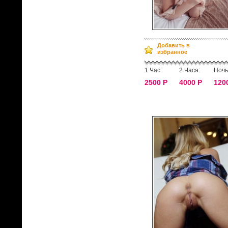
Добавить в
избранное
1 Час:
2 Часа:
Ночь
2500 Р
4000 Р
120