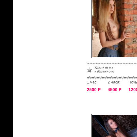
Удалить из
избранного
1 Час:
2 Часа:
Ночь
2500 Р
4500 Р
120