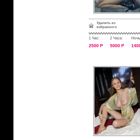
Удалить из
избранного
1 Час:
2 Часа:
Ночь
2500 Р
5000 Р
140