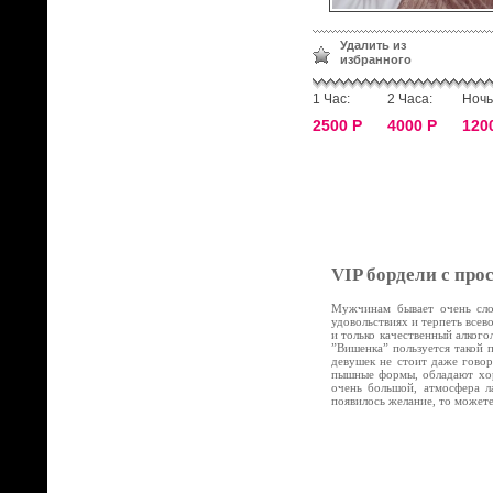
Удалить из
избранного
1 Час:
2 Часа:
Ночь
2500 Р
4000 Р
120
VIP бордели с про
Мужчинам бывает очень слож
удовольствиях и терпеть все
и только качественный алког
”Вишенка” пользуется такой 
девушек не стоит даже говор
пышные формы, обладают хор
очень большой, атмосфера л
появилось желание, то может