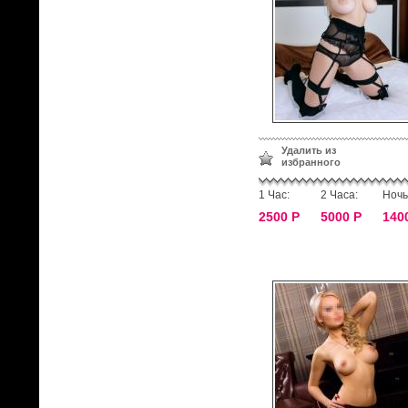
Удалить из
избранного
1 Час:
2 Часа:
Ночь
2500 Р
5000 Р
140