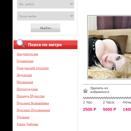
Академическая
Горьковская
Гражданский проспект
Ладожская
Московская
Удалить из
Петроградская
избранного
Площадь Мужества
1 Час:
2 Часа:
Ночь
Проспект Большевиков
2500 Р
5000 Р
140
Проспект Просвещения
Удельная
Улица Дыбенко