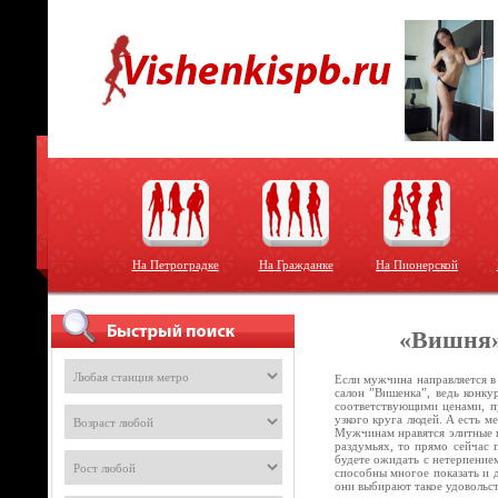
На Петроградке
На Гражданке
На Пионерской
«Вишня»
Если мужчина направляется в
салон ”Вишенка”, ведь конку
соответствующими ценами, пу
узкого круга людей. А есть м
Мужчинам нравятся элитные п
раздумьях, то прямо сейчас 
будете ожидать с нетерпением
способны многое показать и 
они выбирают такое удовольс