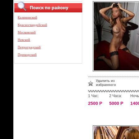
Калининский
Красногвардейский
Московский
Невский
Петроградский
Приморский
Удалить из
избранного
1 Час:
2 Часа:
Ночь
2500 Р
5000 Р
140