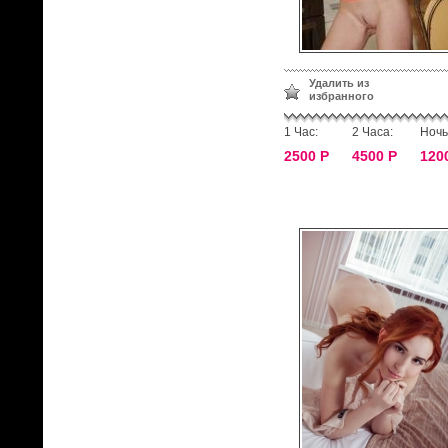
Удалить из
избранного
1 Час:
2 Часа:
Ночь
2500 Р
4500 Р
120