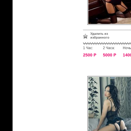
Удалить из
избранного
1 Час:
2 Часа:
Ночь
2500 Р
5000 Р
140