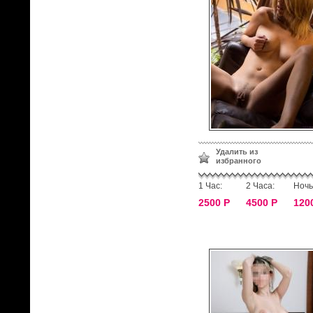
Удалить из
избранного
1 Час:
2 Часа:
Ночь
2500 Р
4500 Р
120