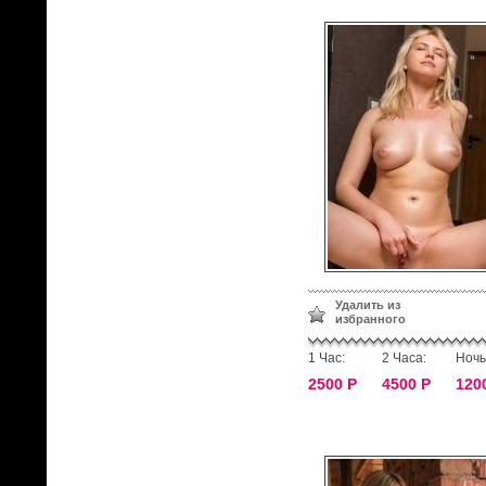
Удалить из
избранного
1 Час:
2 Часа:
Ночь
2500 Р
4500 Р
120