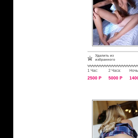
Удалить из
избранного
1 Час:
2 Часа:
Ночь
2500 Р
5000 Р
140