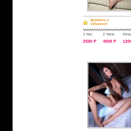
Добавить в
избранное
1 Час:
2 Часа:
Ночь
2500 Р
4500 Р
120