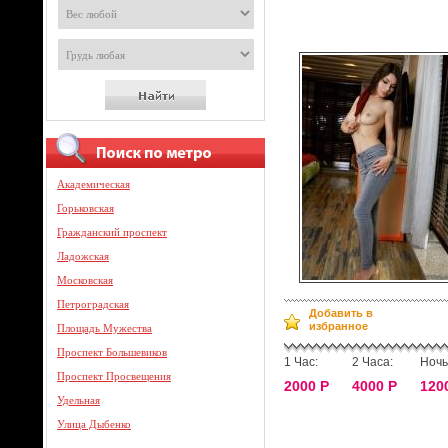
Академическая
Горьковская
Гражданский проспект
Ладожская
Московская
Петроградская
Добавить в
избранное
Площадь Мужества
Проспект Большевиков
1 Час:
2 Часа:
Ночь
Проспект Просвещения
2000 Р
4000 Р
120
Удельная
Улица Дыбенко