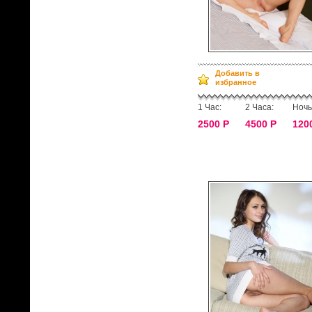
Добавить в
избранное
1 Час:
2 Часа:
Ночь
2500 Р
4500 Р
120