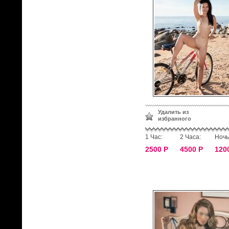
Удалить из
избранного
1 Час:
2 Часа:
Ночь
2500 Р
4500 Р
120