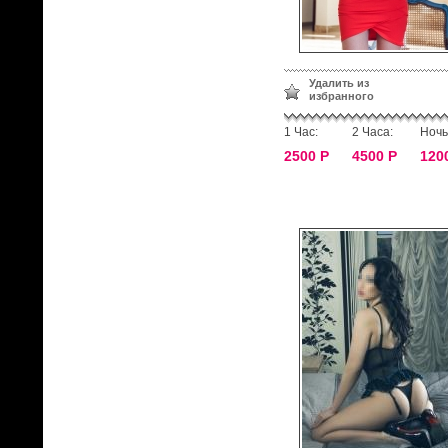
Удалить из
избранного
1 Час:
2 Часа:
Ночь
2500 Р
4500 Р
120