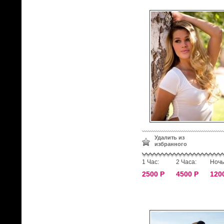
Удалить из
избранного
1 Час:
2 Часа:
Ночь
2500 Р
4500 Р
120