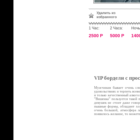
Удалить из
избранного
1 Час:
2 Часа:
Ночь
2500 Р
5000 Р
140
VIP бордели с про
Мужчинам бывает очень слож
удовольствиях и терпеть все
и только качественный алког
”Вишенка” пользуется такой 
девушек не стоит даже говор
пышные формы, обладают хор
очень большой, атмосфера л
появилось желание, то может