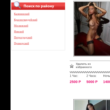
Калининский
Красногвардейский
Московский
Невский
Петроградский
Приморский
Удалить из
избранного
1 Час:
2 Часа:
Ночь
2500 Р
5000 Р
140