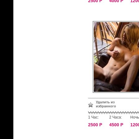
2500 Р
4000 Р
120
Удалить из
избранного
1 Час:
2 Часа:
Ночь
2500 Р
4500 Р
120