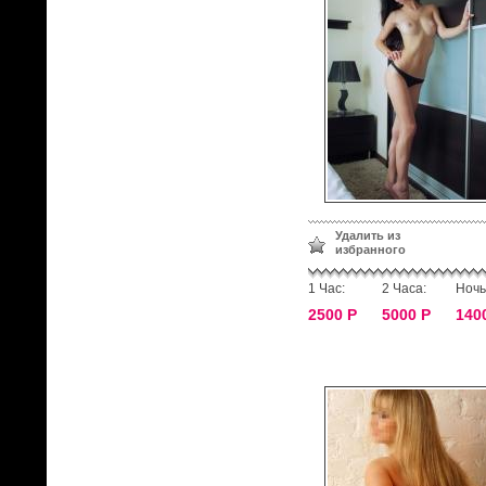
Удалить из
избранного
1 Час:
2 Часа:
Ночь
2500 Р
5000 Р
140