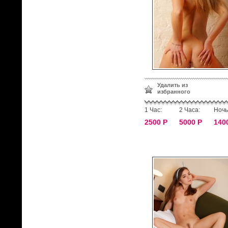
Удалить из
избранного
1 Час:
2 Часа:
Ночь
2500 Р
5000 Р
140