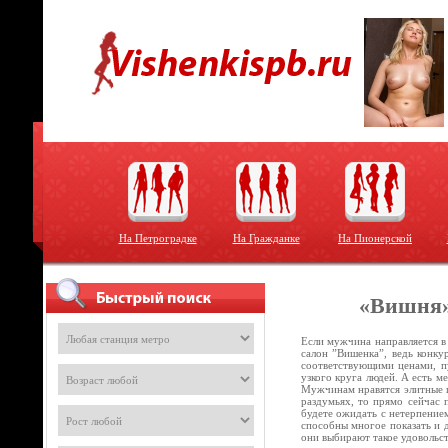
На Петроградке
На Гражданке
На Пионерской
«Вишня»
Если мужчина направляется в
салон ”Вишенка”, ведь конку
соответствующими ценами, пу
узкого круга людей. А есть м
Мужчинам нравятся элитные п
раздумьях, то прямо сейчас 
будете ожидать с нетерпением
способны многое показать и 
они выбирают такое удовольс