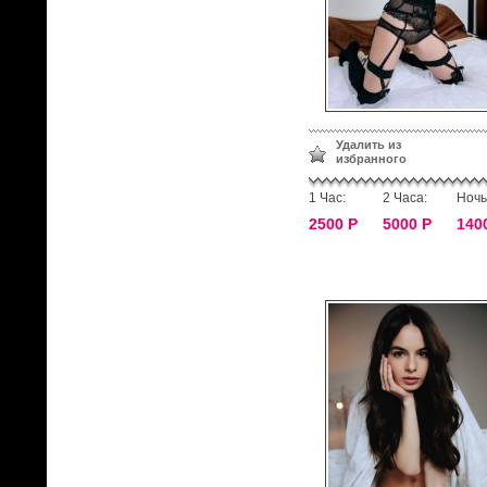
Удалить из
избранного
1 Час:
2 Часа:
Ночь
2500 Р
5000 Р
140