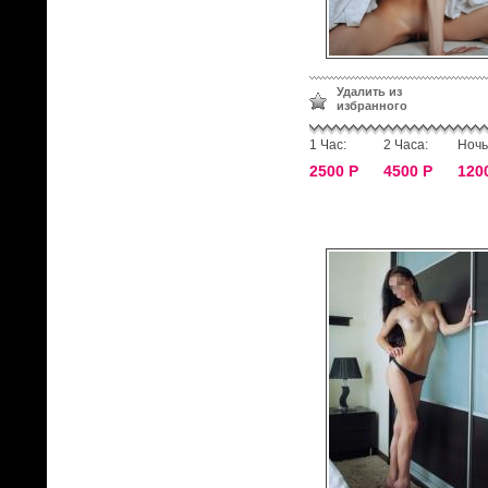
Удалить из
избранного
1 Час:
2 Часа:
Ночь
2500 Р
4500 Р
120