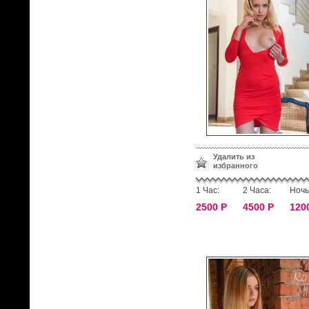
Удалить из
избранного
1 Час:
2 Часа:
Ночь
2500 Р
4500 Р
120