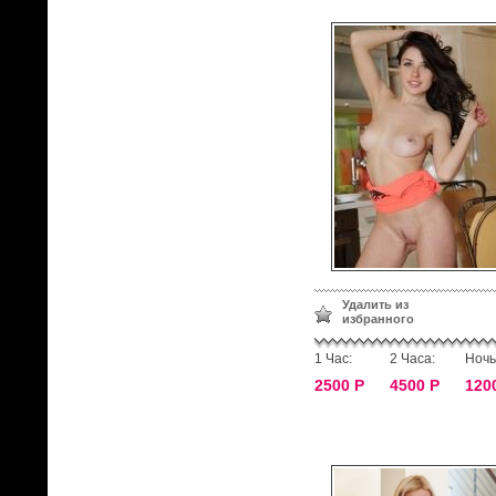
Удалить из
избранного
1 Час:
2 Часа:
Ночь
2500 Р
4500 Р
120