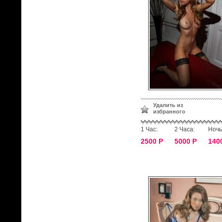
Удалить из
избранного
1 Час:
2 Часа:
Ночь
2500 Р
5000 Р
140