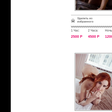
Удалить из
избранного
1 Час:
2 Часа:
Ночь
2500 Р
4500 Р
120