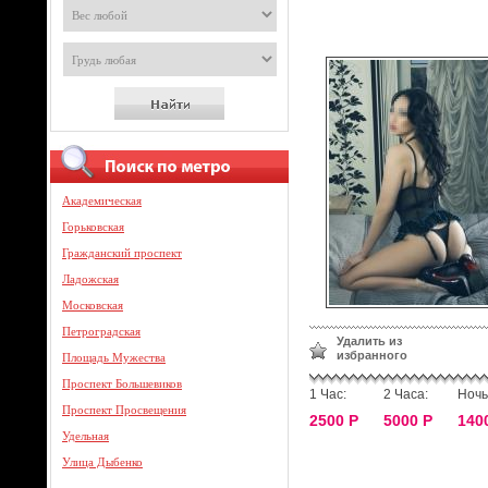
Академическая
Горьковская
Гражданский проспект
Ладожская
Московская
Петроградская
Удалить из
избранного
Площадь Мужества
Проспект Большевиков
1 Час:
2 Часа:
Ночь
Проспект Просвещения
2500 Р
5000 Р
140
Удельная
Улица Дыбенко