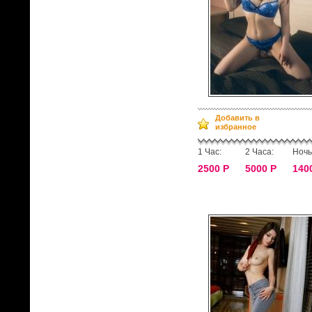
Добавить в
избранное
1 Час:
2 Часа:
Ночь
2500 Р
5000 Р
140