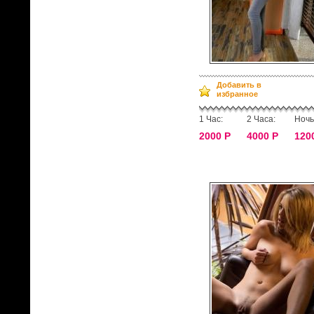
Добавить в
избранное
1 Час:
2 Часа:
Ночь
2000 Р
4000 Р
120