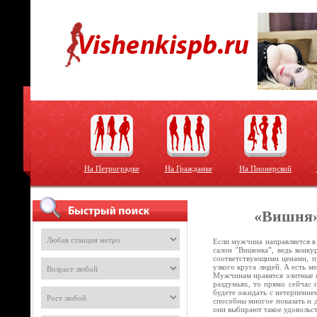
На Петроградке
На Гражданке
На Пионерской
«Вишня»
Если мужчина направляется в
салон ”Вишенка”, ведь конку
соответствующими ценами, пу
узкого круга людей. А есть м
Мужчинам нравятся элитные п
раздумьях, то прямо сейчас 
будете ожидать с нетерпением
способны многое показать и 
они выбирают такое удовольс