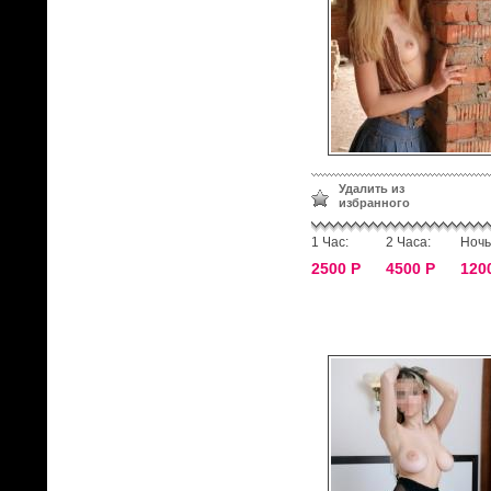
Удалить из
избранного
1 Час:
2 Часа:
Ночь
2500 Р
4500 Р
120