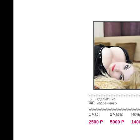
Удалить из
избранного
1 Час:
2 Часа:
Ночь
2500 Р
5000 Р
140