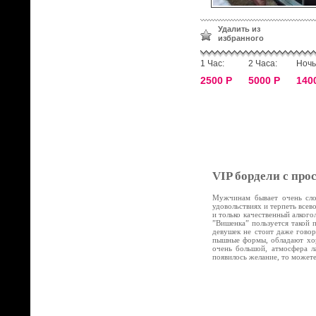
Удалить из
избранного
1 Час:
2 Часа:
Ночь
2500 Р
5000 Р
140
VIP бордели с про
Мужчинам бывает очень слож
удовольствиях и терпеть все
и только качественный алког
”Вишенка” пользуется такой 
девушек не стоит даже говор
пышные формы, обладают хор
очень большой, атмосфера л
появилось желание, то может