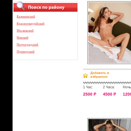
Калининский
Красногвардейский
Московский
Невский
Петроградский
Приморский
Добавить в
избранное
1 Час:
2 Часа:
Ночь
2500 Р
4500 Р
120