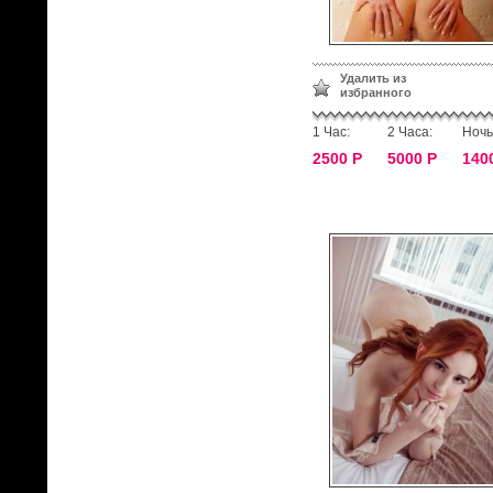
Удалить из
избранного
1 Час:
2 Часа:
Ночь
2500 Р
5000 Р
140