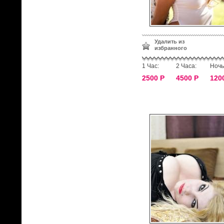
Удалить из
избранного
1 Час:
2 Часа:
Ночь
2500 Р
4500 Р
120