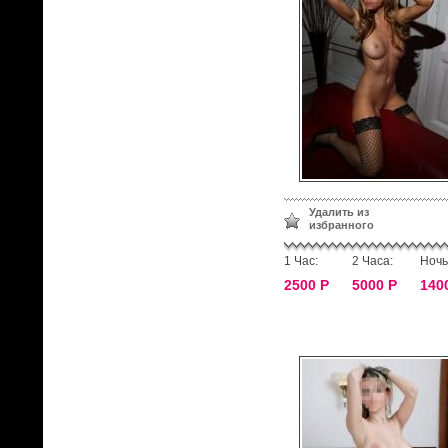
Удалить из
избранного
1 Час:
2 Часа:
Ночь
2500 Р
5000 Р
140