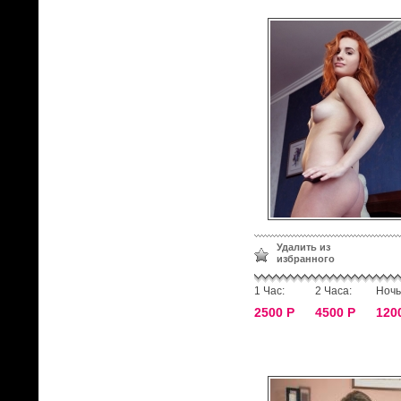
Удалить из
избранного
1 Час:
2 Часа:
Ночь
2500 Р
4500 Р
120