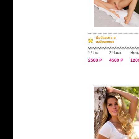
Добавить в
избранное
1 Час:
2 Часа:
Ночь
2500 Р
4500 Р
120