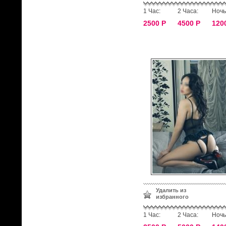
1 Час:
2 Часа:
Ночь
2500 Р
4500 Р
120
Удалить из
избранного
1 Час:
2 Часа:
Ночь