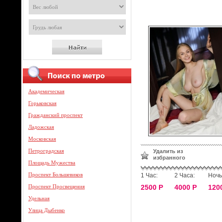
Академическая
Горьковская
Гражданский проспект
Ладожская
Московская
Петроградская
Удалить из
избранного
Площадь Мужества
Проспект Большевиков
1 Час:
2 Часа:
Ночь
Проспект Просвещения
2500 Р
4000 Р
120
Удельная
Улица Дыбенко