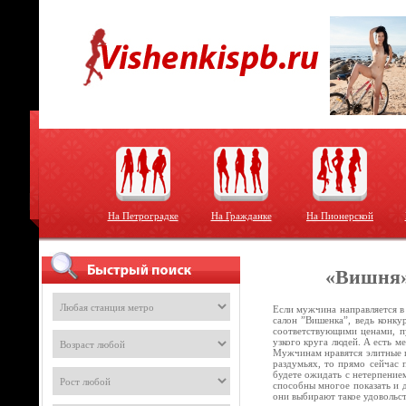
На Петроградке
На Гражданке
На Пионерской
«Вишня»
Если мужчина направляется в
салон ”Вишенка”, ведь конку
соответствующими ценами, пу
узкого круга людей. А есть м
Мужчинам нравятся элитные п
раздумьях, то прямо сейчас 
будете ожидать с нетерпением
способны многое показать и 
они выбирают такое удовольс