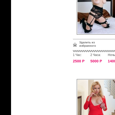
Удалить из
избранного
1 Час:
2 Часа:
Ночь
2500 Р
5000 Р
140