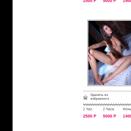
2500 Р
5000 Р
140
Удалить из
избранного
1 Час:
2 Часа:
Ночь
2500 Р
5000 Р
140