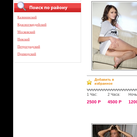
Калининский
Красногвардейский
Московский
Невский
Петроградский
Приморский
Добавить в
избранное
1 Час:
2 Часа:
Ночь
2500 Р
4500 Р
120