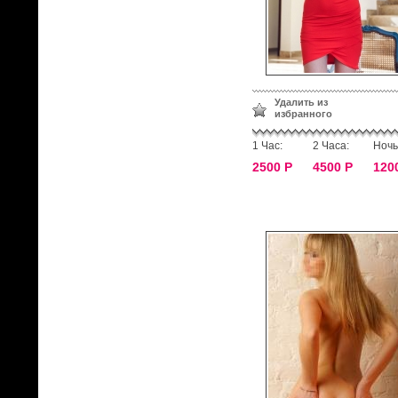
Удалить из
избранного
1 Час:
2 Часа:
Ночь
2500 Р
4500 Р
120