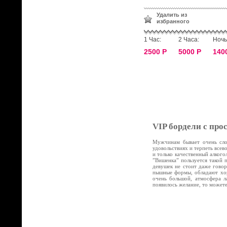
Удалить из
избранного
1 Час:
2 Часа:
Ночь
2500 Р
5000 Р
140
VIP бордели с про
Мужчинам бывает очень слож
удовольствиях и терпеть все
и только качественный алког
”Вишенка” пользуется такой 
девушек не стоит даже говор
пышные формы, обладают хор
очень большой, атмосфера л
появилось желание, то может