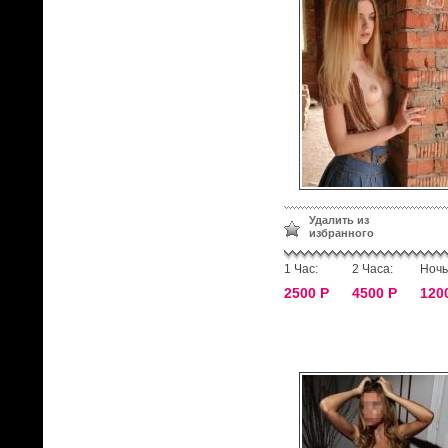
Удалить из
избранного
1 Час:
2 Часа:
Ночь
2500 Р
4500 Р
120