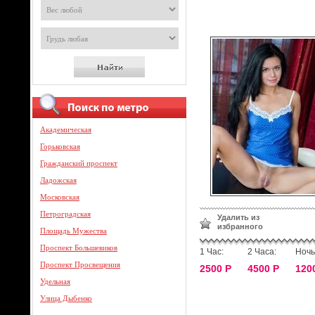
Академическая
Горьковская
Гражданский проспект
Ладожская
Московская
Петроградская
Удалить из
избранного
Площадь Мужества
Проспект Большевиков
1 Час:
2 Часа:
Ночь
Проспект Просвещения
2500 Р
4500 Р
120
Удельная
Улица Дыбенко