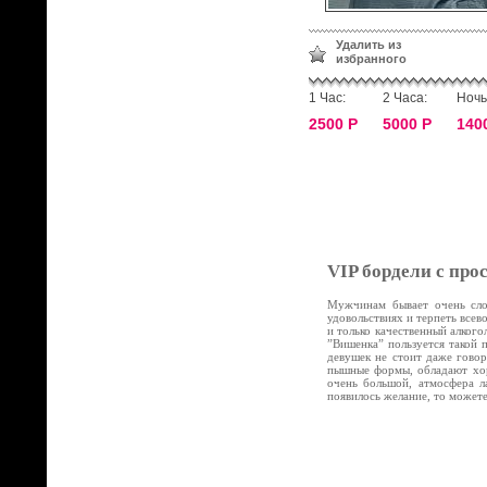
Удалить из
избранного
1 Час:
2 Часа:
Ночь
2500 Р
5000 Р
140
VIP бордели с про
Мужчинам бывает очень слож
удовольствиях и терпеть все
и только качественный алког
”Вишенка” пользуется такой 
девушек не стоит даже говор
пышные формы, обладают хор
очень большой, атмосфера л
появилось желание, то может