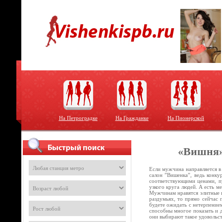
На Петроградке
На Гражданке
На Пионерской
«Вишня»
Если мужчина направляется в
салон ”Вишенка”, ведь конку
соответствующими ценами, пу
узкого круга людей. А есть м
Мужчинам нравятся элитные п
раздумьях, то прямо сейчас 
будете ожидать с нетерпением
способны многое показать и 
они выбирают такое удовольс