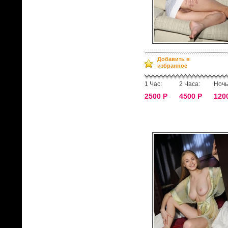
Добавить в
избранное
1 Час:
2 Часа:
Ночь
2500 Р
4500 Р
120