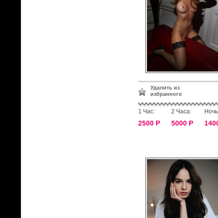
Удалить из
избранного
1 Час:
2 Часа:
Ночь
2500 Р
5000 Р
140