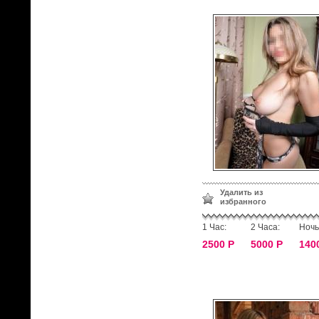
Удалить из
избранного
1 Час:
2 Часа:
Ночь
2500 Р
5000 Р
140