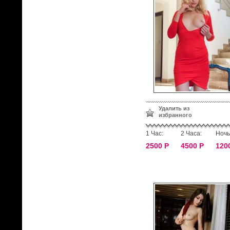
Удалить из
избранного
1 Час:
2 Часа:
Ночь
2500 Р
4500 Р
120