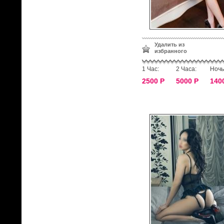
Удалить из
избранного
1 Час:
2 Часа:
Ночь
2500 Р
5000 Р
140