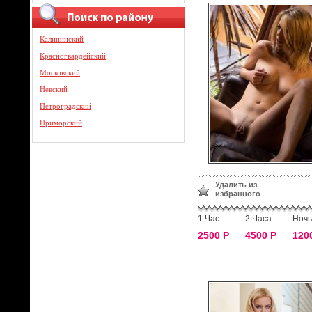
Калининский
Красногвардейский
Московский
Невский
Петроградский
Приморский
Удалить из
избранного
1 Час:
2 Часа:
Ночь
2500 Р
4500 Р
120