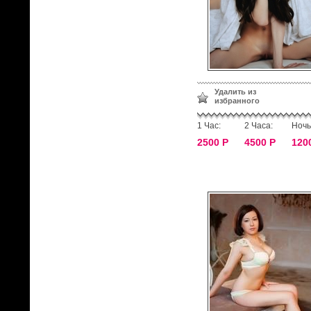
Удалить из
избранного
1 Час:
2 Часа:
Ночь
2500 Р
4500 Р
120