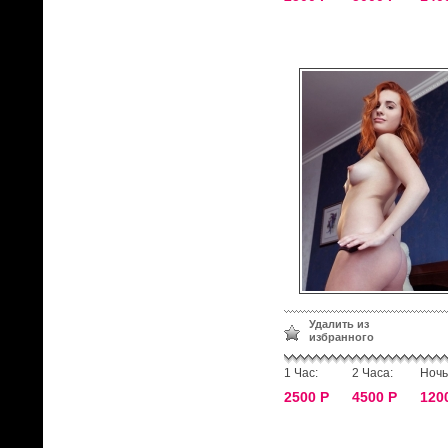
Удалить из
избранного
1 Час:
2 Часа:
Ночь
2500 Р
4500 Р
120