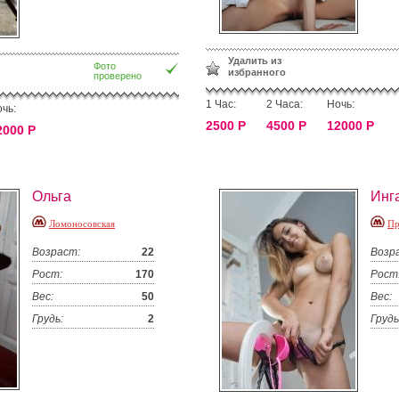
Удалить из
Фото
избранного
проверено
1 Час:
2 Часа:
Ночь:
чь:
2500 Р
4500 Р
12000 Р
2000 Р
Ольга
Инг
Ломоносовская
Пр
Возраст:
22
Возр
Рост:
170
Рост
Вес:
50
Вес:
Грудь:
2
Грудь