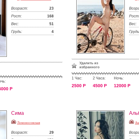
Возраст:
23
Возр
Рост:
168
Рост
Вес:
51
Вес:
Грудь:
4
Грудь
Удалить из
избранного
1 Час:
2 Часа:
Ночь:
чь:
2500 Р
4500 Р
12000 Р
4000 Р
Сима
Аль
Ломоносовская
Ак
Возраст:
29
Возр