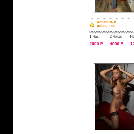
Добавить в
избранное
1 Час:
2 Часа:
Но
2000 Р
4000 Р
1