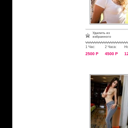
Удалить из
избранного
1 Час:
2 Часа:
Но
2500 Р
4500 Р
1