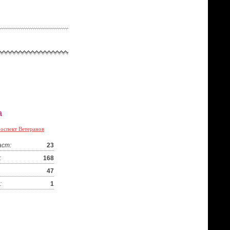
а
оспект Ветеранов
аст:
23
:
168
47
:
1