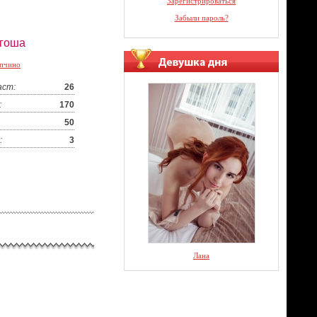
Зарегистрироваться
Забыли пароль?
гоша
пчино
аст:
26
:
170
50
:
3
Лана