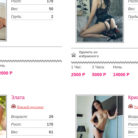
Рост:
170
Рост
Вес:
50
Вес:
Грудь:
2
Грудь
Удалить из
избранного
чь:
1 Час:
2 Часа:
Ночь:
2000 Р
2500 Р
5000 Р
14000 Р
Злата
Кри
Невский проспект
Ул
Возраст:
29
Возр
Рост:
170
Рост
Вес:
61
Вес: