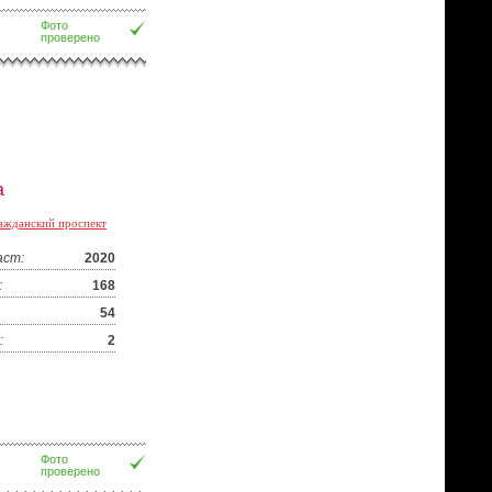
Фото
проверено
а
ажданский проспект
аст:
2020
:
168
54
:
2
Фото
проверено