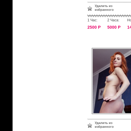
Удалить из
избранного
1 Час:
2 Часа:
Но
2500 Р
5000 Р
1
Удалить из
избранного