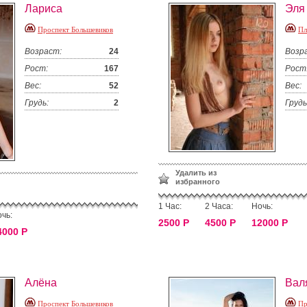
Лариса
Эля
Проспект Большевиков
Пл
Возраст:
24
Возр
Рост:
167
Рост
Вес:
52
Вес:
Грудь:
2
Грудь
Удалить из
избранного
1 Час:
2 Часа:
Ночь:
чь:
2500 Р
4500 Р
12000 Р
4000 Р
Алёна
Вал
Проспект Большевиков
Пр