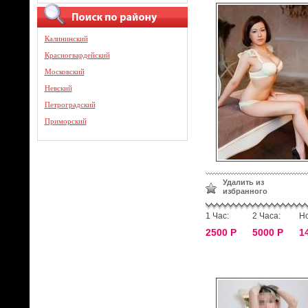
Калининский
Красногвардейский
Московский
Невский
Петроградский
Приморский
Удалить из
избранного
1 Час:
2 Часа:
Но
2500 Р
5000 Р
1