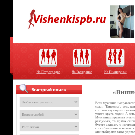
На Петроградке
На Гражданке
На Пионерской
«Вишня
Если мужчина направляется
салон ”Вишенка”, ведь ко
соответствующими ценами,
узкого круга людей. А ест
Мужчинам нравятся элитны
раздумьях, то прямо сейч
будете ожидать с нетерпен
способны многое показать
они выбирают такое удово