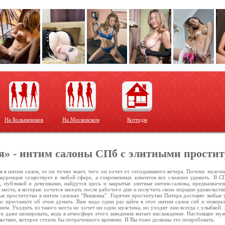
На Большевиков
На Московском
Коттедж
» - интим салоны СПб с элитными прости
 в интим салон, то он точно знает, чего он хочет от сегодняшнего вечера. Почему мужчи
нкуренция существует в любой сфере, а современных клиентов все сложнее удивить. В С
 публикой и девушками, найдутся здесь и закрытые элитные интим-салоны, предназначе
ь места, в которые хочется заехать после рабочего дня и получить свою порцию удовольств
е проститутки в интим салонах “Вишенка”. Горячие проститутки Питера доставят любые у
ас престаньте об этом думать. Вам надо один раз зайти в этот интим салон спб и поверь
ием. Уходить из такого места не хочет ни один мужчина, но уходят они всегда с улыбкой
 и даже шокировать, ведь в атмосфере этого заведения витает наслаждение. Настоящие му
льствие, которое стоило бы потраченного времени. И Вы тоже должны это попробовать.