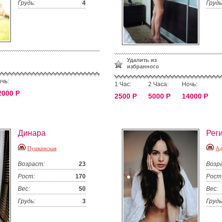
Грудь:
4
Грудь
Удалить из
избранного
чь:
1 Час:
2 Часа:
Ночь:
2000 Р
2500 Р
5000 Р
14000 Р
Динара
Рег
Пушкинская
Ад
Возраст:
23
Возр
Рост:
170
Рост
Вес:
50
Вес:
Грудь:
3
Грудь