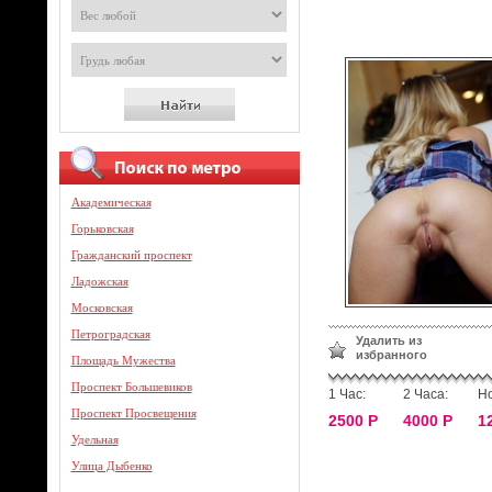
Академическая
Горьковская
Гражданский проспект
Ладожская
Московская
Петроградская
Удалить из
избранного
Площадь Мужества
Проспект Большевиков
1 Час:
2 Часа:
Но
Проспект Просвещения
2500 Р
4000 Р
1
Удельная
Улица Дыбенко