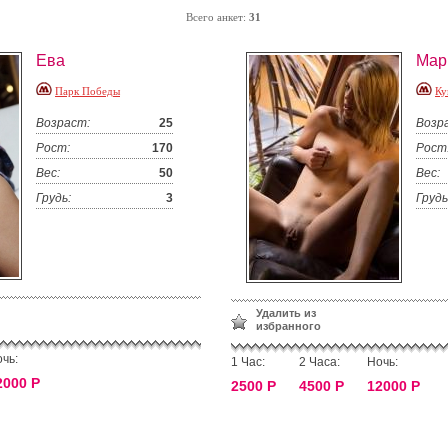
Всего анкет:
31
Ева
Мар
Парк Победы
Ку
Возраст:
25
Возр
Рост:
170
Рост
Вес:
50
Вес:
Грудь:
3
Грудь
Удалить из
избранного
чь:
1 Час:
2 Часа:
Ночь:
2000 Р
2500 Р
4500 Р
12000 Р