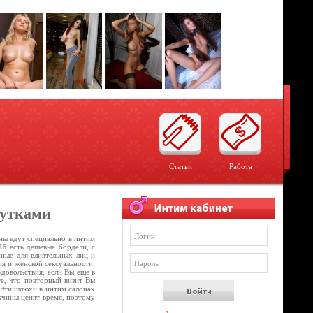
Статьи
Работа
тутками
ны едут специально в интим
ПБ есть дешевые бордели, с
нные для влиятельных лиц и
ия и женской сексуальности.
довольствия, если Вы еще в
те, что повторный визит Вы
. Эти шлюхи в интим салонах
жчины ценят время, поэтому