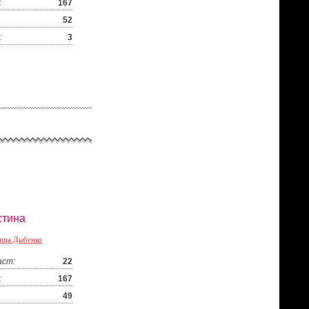
:
167
52
:
3
стина
ица Дыбенко
аст:
22
:
167
49