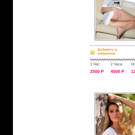
Добавить в
избранное
1 Час:
2 Часа:
Но
2500 Р
4500 Р
1