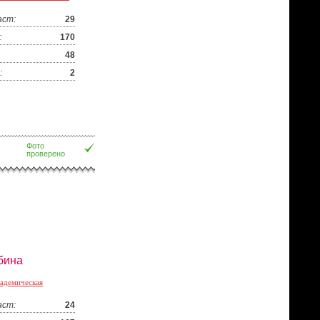
аст:
29
:
170
48
:
2
Фото
проверено
бина
адемическая
аст:
24