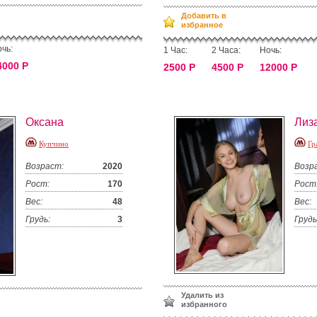
Добавить в
избранное
чь:
1 Час:
2 Часа:
Ночь:
4000 Р
2500 Р
4500 Р
12000 Р
Оксана
Лиз
Купчино
Гр
Возраст:
2020
Возр
Рост:
170
Рост
Вес:
48
Вес:
Грудь:
3
Грудь
Удалить из
избранного