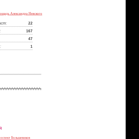
ощадь Александра Невского
аст:
22
:
167
47
:
1
я
оспект Большевиков