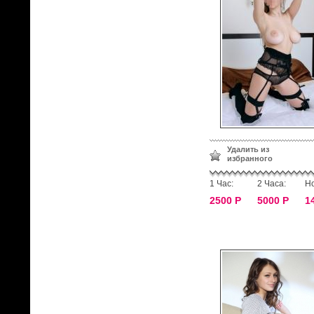
Удалить из
избранного
1 Час:
2 Часа:
Но
2500 Р
5000 Р
1