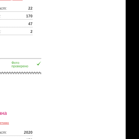
аст:
22
:
170
47
:
2
Фото
проверено
ана
пчино
аст:
2020