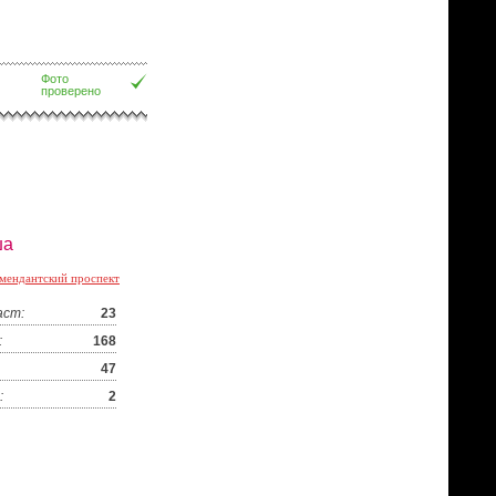
Фото
проверено
ша
мендантский проспект
аст:
23
:
168
47
:
2