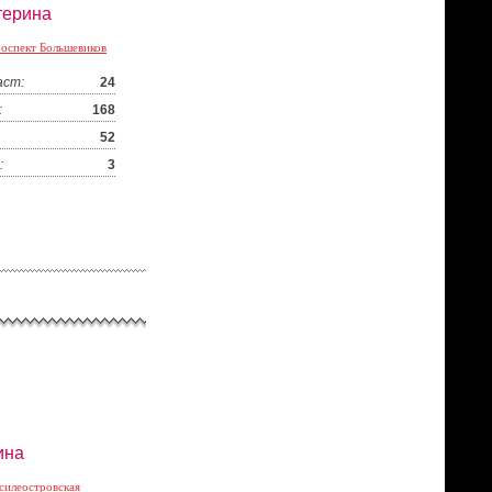
терина
оспект Большевиков
аст:
24
:
168
52
:
3
ина
силеостровская