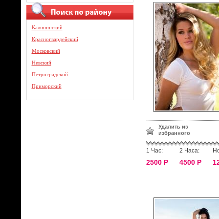
Калининский
Красногвардейский
Московский
Невский
Петроградский
Приморский
Удалить из
избранного
1 Час:
2 Часа:
Но
2500 Р
4500 Р
1