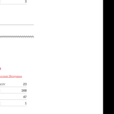
:
3
а
оспект Ветеранов
аст:
23
:
168
47
:
1