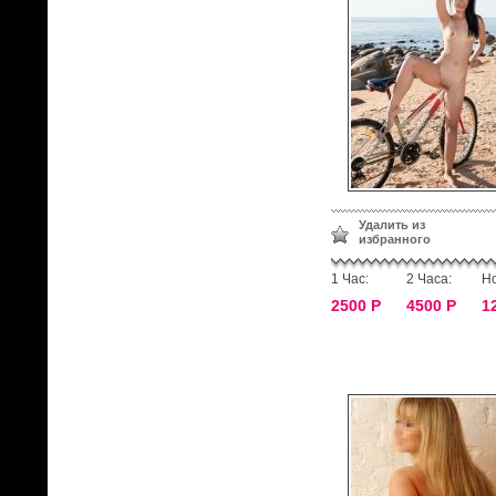
Удалить из
избранного
1 Час:
2 Часа:
Но
2500 Р
4500 Р
1