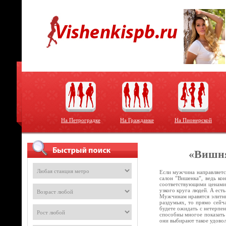
На Петроградке
На Гражданке
На Пионерской
«Вишня
Если мужчина направляется
салон ”Вишенка”, ведь ко
соответствующими ценами,
узкого круга людей. А ест
Мужчинам нравятся элитны
раздумьях, то прямо сейч
будете ожидать с нетерпен
способны многое показать
они выбирают такое удово