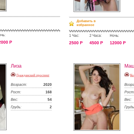
Добавить в
избранное
чь:
1 Час:
2 Часа:
Ночь:
2000 Р
2500 Р
4500 Р
12000 Р
Лиза
Ма
Гражданский проспект
Ко
Возраст:
2020
Возр
Рост:
168
Рост
Вес:
54
Вес:
Грудь:
2
Грудь