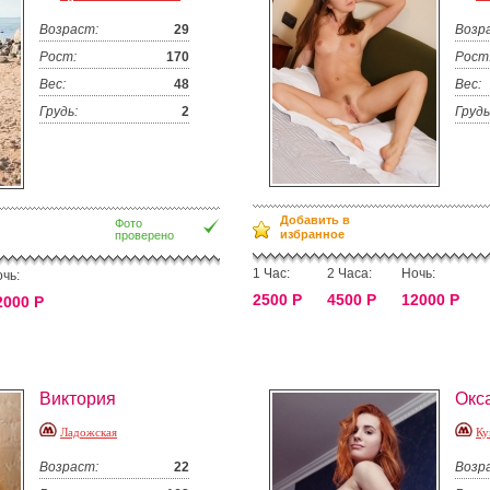
Возраст:
29
Возр
Рост:
170
Рост
Вес:
48
Вес:
Грудь:
2
Грудь
Добавить в
Фото
избранное
проверено
1 Час:
2 Часа:
Ночь:
чь:
2500 Р
4500 Р
12000 Р
2000 Р
Виктория
Окс
Ладожская
Ку
Возраст:
22
Возр