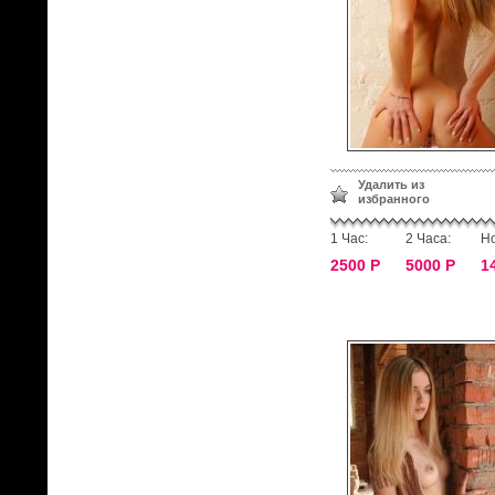
Удалить из
избранного
1 Час:
2 Часа:
Но
2500 Р
5000 Р
1