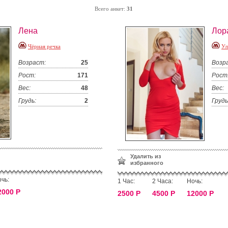
Всего анкет:
31
Лена
Лор
Чёрная речка
Ул
Возраст:
25
Возр
Рост:
171
Рост
Вес:
48
Вес:
Грудь:
2
Грудь
Удалить из
избранного
чь:
1 Час:
2 Часа:
Ночь:
2000 Р
2500 Р
4500 Р
12000 Р