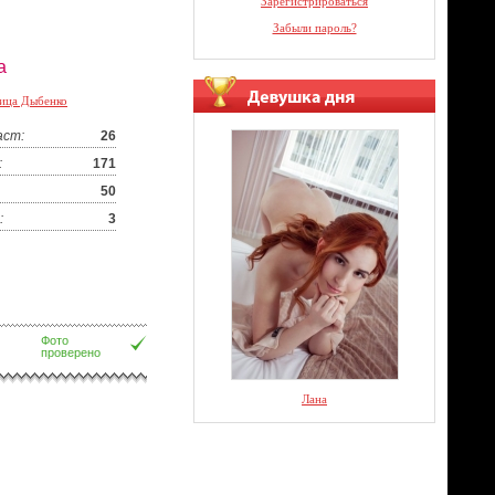
Зарегистрироваться
Забыли пароль?
а
ица Дыбенко
аст:
26
:
171
50
:
3
Фото
проверено
Лана