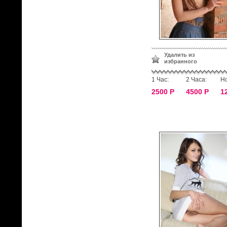
Удалить из
избранного
1 Час:
2 Часа:
Но
2500 Р
4500 Р
1