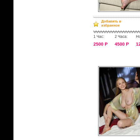
Добавить в
избранное
1 Час:
2 Часа:
Но
2500 Р
4500 Р
1