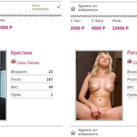
Фото
Удалить из
проверено
избранного
чь:
1 Час:
2 Часа:
Ночь:
2000 Р
2500 Р
4500 Р
12000 Р
Кристина
Рит
Улица Дыбенко
Ул
Возраст:
22
Возр
Рост:
167
Рост
Вес:
49
Вес:
Грудь:
1
Грудь
Удалить из
избранного