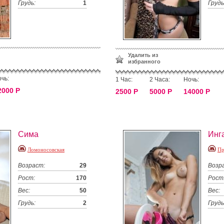
Грудь:
1
Грудь
Удалить из
избранного
чь:
1 Час:
2 Часа:
Ночь:
2000 Р
2500 Р
5000 Р
14000 Р
Сима
Инг
Ломоносовская
Пр
Возраст:
29
Возр
Рост:
170
Рост
Вес:
50
Вес:
Грудь:
2
Грудь