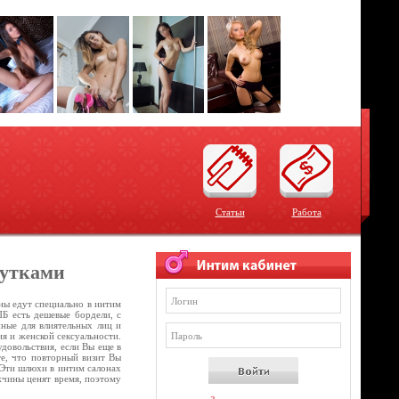
Статьи
Работа
тутками
ны едут специально в интим
ПБ есть дешевые бордели, с
нные для влиятельных лиц и
ия и женской сексуальности.
довольствия, если Вы еще в
те, что повторный визит Вы
. Эти шлюхи в интим салонах
жчины ценят время, поэтому