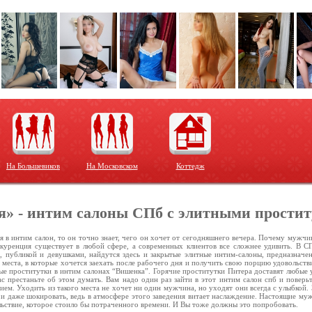
На Большевиков
На Московском
Коттедж
» - интим салоны СПб с элитными прости
 в интим салон, то он точно знает, чего он хочет от сегодняшнего вечера. Почему мужчи
нкуренция существует в любой сфере, а современных клиентов все сложнее удивить. В С
 публикой и девушками, найдутся здесь и закрытые элитные интим-салоны, предназначе
ь места, в которые хочется заехать после рабочего дня и получить свою порцию удовольств
е проститутки в интим салонах “Вишенка”. Горячие проститутки Питера доставят любые у
ас престаньте об этом думать. Вам надо один раз зайти в этот интим салон спб и поверь
ием. Уходить из такого места не хочет ни один мужчина, но уходят они всегда с улыбкой
 и даже шокировать, ведь в атмосфере этого заведения витает наслаждение. Настоящие му
льствие, которое стоило бы потраченного времени. И Вы тоже должны это попробовать.