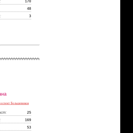
:
170
48
:
3
ана
оспект Большевиков
аст:
25
:
169
53