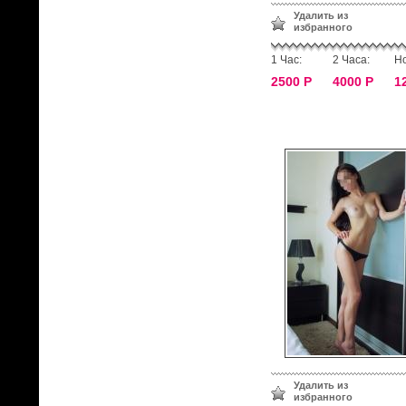
Удалить из
избранного
1 Час:
2 Часа:
Но
2500 Р
4000 Р
1
Удалить из
избранного