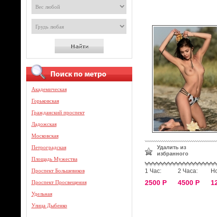
Академическая
Горьковская
Гражданский проспект
Ладожская
Московская
Петроградская
Удалить из
избранного
Площадь Мужества
Проспект Большевиков
1 Час:
2 Часа:
Но
2500 Р
4500 Р
1
Проспект Просвещения
Удельная
Улица Дыбенко