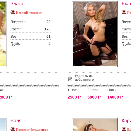
Злата
Ека
Невский проспект
Пр
Возраст:
29
Возр
Рост:
170
Рост
Вес:
61
Вес:
Грудь:
4
Грудь
Удалить из
избранного
чь:
1 Час:
2 Часа:
Ночь:
2000 Р
2500 Р
5000 Р
14000 Р
Валя
Кар
Проспект Большевиков
Ва