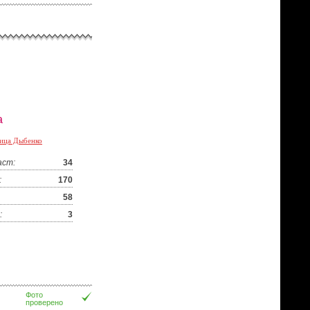
а
ица Дыбенко
аст:
34
:
170
58
:
3
Фото
проверено