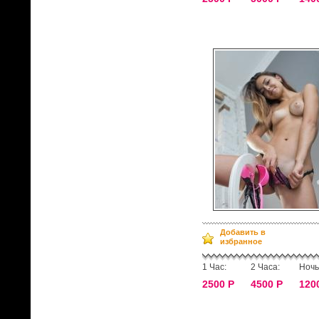
Добавить в
избранное
1 Час:
2 Часа:
Ночь
2500 Р
4500 Р
120