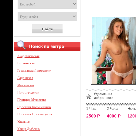
Академическая
Горьковская
Гражданский проспект
Ладожская
Московская
Петроградская
Удалить из
избранного
Площадь Мужества
Проспект Большевиков
1 Час:
2 Часа:
Ночь
Проспект Просвещения
2500 Р
4000 Р
120
Удельная
Улица Дыбенко