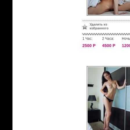
Удалить из
избранного
1 Час:
2 Часа:
Ночь
2500 Р
4500 Р
120