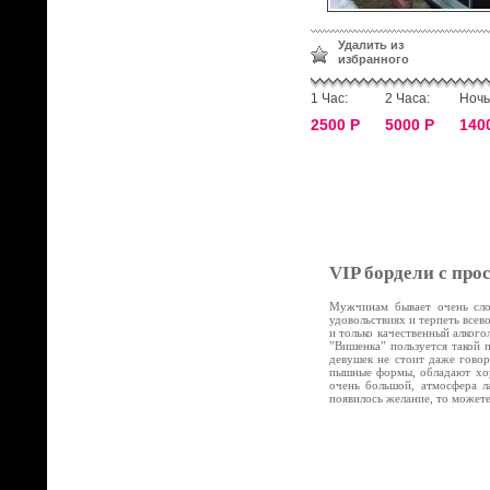
Удалить из
избранного
1 Час:
2 Часа:
Ночь
2500 Р
5000 Р
140
VIP бордели с про
Мужчинам бывает очень слож
удовольствиях и терпеть все
и только качественный алког
”Вишенка” пользуется такой 
девушек не стоит даже говор
пышные формы, обладают хор
очень большой, атмосфера л
появилось желание, то может