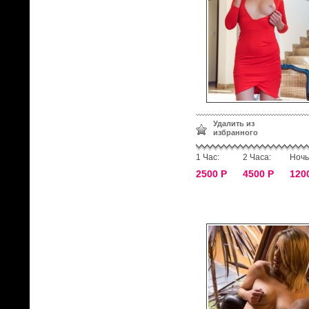
Удалить из
избранного
1 Час:
2 Часа:
Ночь
2500 Р
4500 Р
120