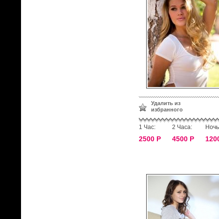
Удалить из
избранного
1 Час:
2 Часа:
Ночь
2500 Р
4500 Р
120