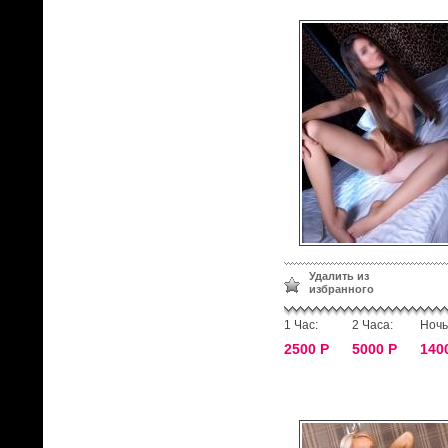
Удалить из
избранного
1 Час:
2 Часа:
Ночь
2500 Р
5000 Р
140