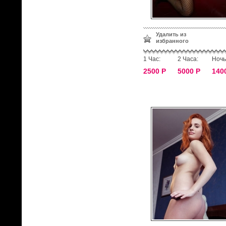
Удалить из
избранного
1 Час:
2 Часа:
Ночь
2500 Р
5000 Р
140