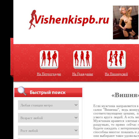
На Петроградке
На Гражданке
На Пионерской
«Вишня»
Если мужчина направляется в
салон ”Вишенка”, ведь конку
соответствующими ценами, пу
узкого круга людей. А есть м
Мужчинам нравятся элитные п
раздумьях, то прямо сейчас 
будете ожидать с нетерпением
способны многое показать и 
они выбирают такое удовольс