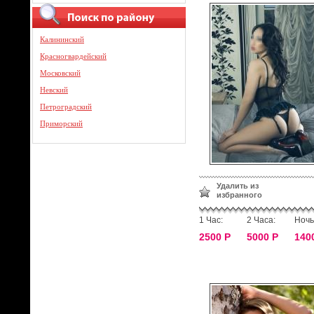
Калининский
Красногвардейский
Московский
Невский
Петроградский
Приморский
Удалить из
избранного
1 Час:
2 Часа:
Ночь
2500 Р
5000 Р
140