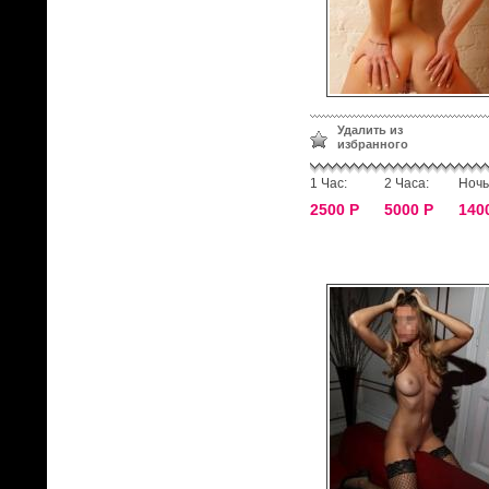
Удалить из
избранного
1 Час:
2 Часа:
Ночь
2500 Р
5000 Р
140