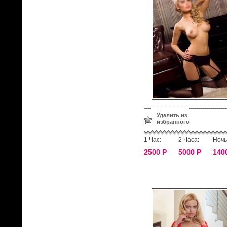
Удалить из
избранного
1 Час:
2 Часа:
Ночь
2500 Р
5000 Р
140