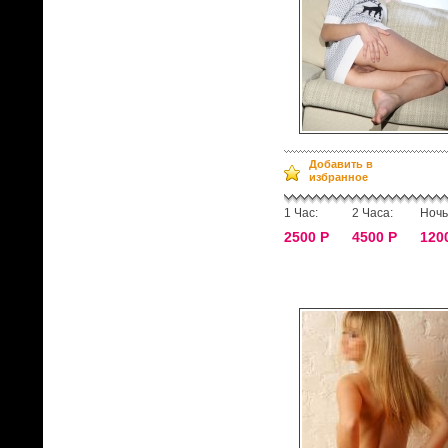
Добавить в
избранное
1 Час:
2 Часа:
Ночь
2500 Р
4500 Р
120