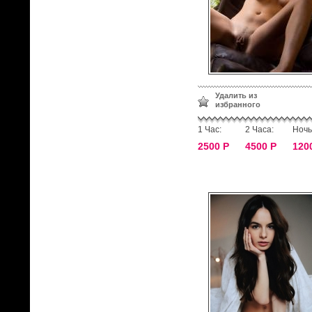
Удалить из
избранного
1 Час:
2 Часа:
Ночь
2500 Р
4500 Р
120