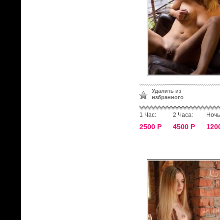
Удалить из
избранного
1 Час:
2 Часа:
Ночь
2500 Р
4500 Р
120