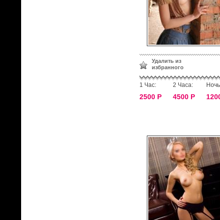
Удалить из
избранного
1 Час:
2 Часа:
Ночь
2500 Р
4500 Р
120