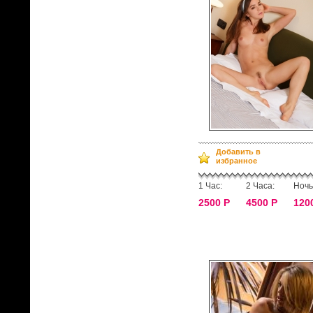
Добавить в
избранное
1 Час:
2 Часа:
Ночь
2500 Р
4500 Р
120