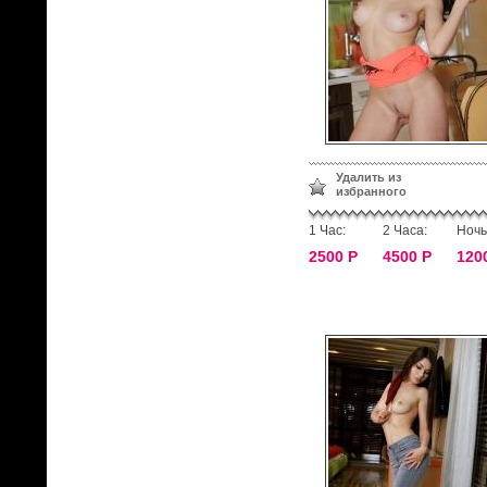
Удалить из
избранного
1 Час:
2 Часа:
Ночь
2500 Р
4500 Р
120