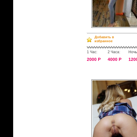
Добавить в
избранное
1 Час:
2 Часа:
Ночь
2000 Р
4000 Р
120