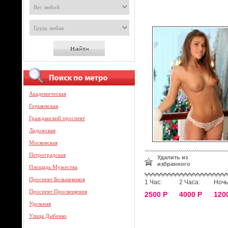
Академическая
Горьковская
Гражданский проспект
Ладожская
Московская
Петроградская
Удалить из
избранного
Площадь Мужества
Проспект Большевиков
1 Час:
2 Часа:
Ночь
Проспект Просвещения
2500 Р
4000 Р
120
Удельная
Улица Дыбенко