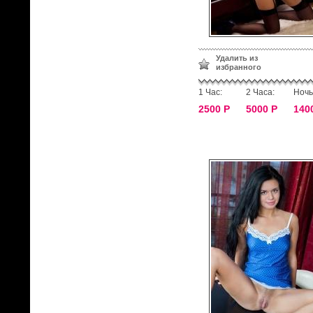
Удалить из
избранного
1 Час:
2 Часа:
Ночь
2500 Р
5000 Р
140