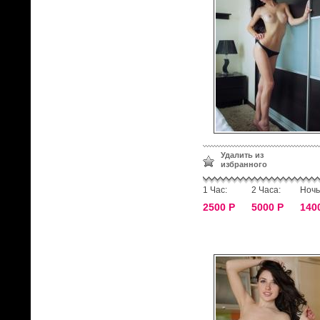
Удалить из
избранного
1 Час:
2 Часа:
Ночь
2500 Р
5000 Р
140