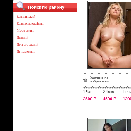
Калининский
Красногвардейский
Московский
Невский
Петроградский
Приморский
Удалить из
избранного
1 Час:
2 Часа:
Ночь
2500 Р
4500 Р
120