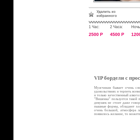
Удалить из
избранного
1 Час:
2 Часа:
Ночь
2500 Р
4500 Р
120
VIP бордели с про
Мужчинам бывает очень слож
удовольствиях и терпеть все
и только качественный алког
”Вишенка” пользуется такой 
девушек не стоит даже говор
пышные формы, обладают хор
очень большой, атмосфера л
появилось желание, то может