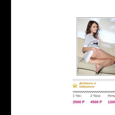
Добавить в
избранное
1 Час:
2 Часа:
Ночь
2500 Р
4500 Р
120