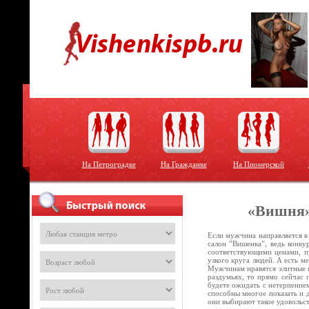
На Петроградке
На Гражданке
На Пионерской
«Вишня»
Если мужчина направляется в
салон ”Вишенка”, ведь конку
соответствующими ценами, пу
узкого круга людей. А есть м
Мужчинам нравятся элитные п
раздумьях, то прямо сейчас 
будете ожидать с нетерпением
способны многое показать и 
они выбирают такое удовольс