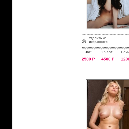
Удалить из
избранного
1 Час:
2 Часа:
Ночь
2500 Р
4500 Р
120