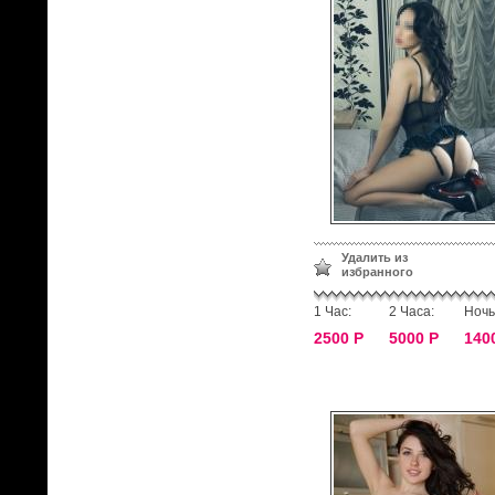
Удалить из
избранного
1 Час:
2 Часа:
Ночь
2500 Р
5000 Р
140