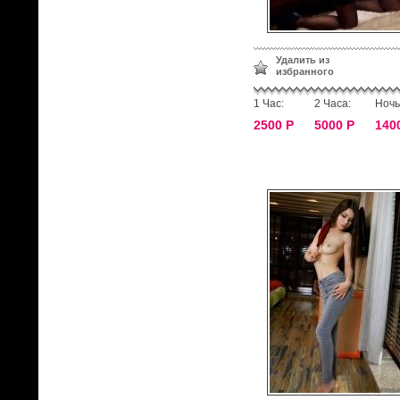
Удалить из
избранного
1 Час:
2 Часа:
Ночь
2500 Р
5000 Р
140