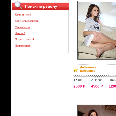
Калининский
Красногвардейский
Московский
Невский
Петроградский
Приморский
Добавить в
избранное
1 Час:
2 Часа:
Ночь
2500 Р
4500 Р
120