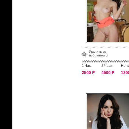
Удалить из
избранного
1 Час:
2 Часа:
Ночь
2500 Р
4500 Р
120