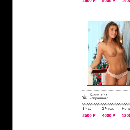
2500 Р
5000 Р
140
Удалить из
избранного
1 Час:
2 Часа:
Ночь
2500 Р
4000 Р
120