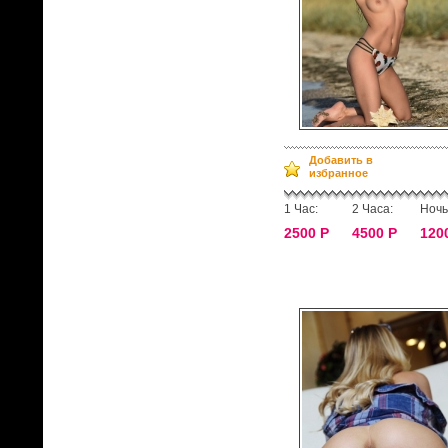
Добавить в
избранное
1 Час:
2 Часа:
Ночь
2500 Р
4500 Р
120