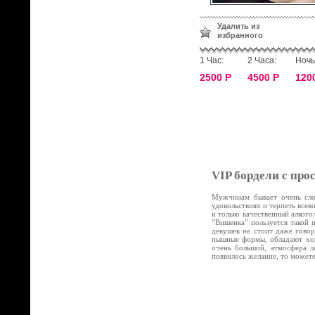
Удалить из
избранного
1 Час:
2 Часа:
Ночь
2500 Р
4500 Р
120
VIP бордели с про
Мужчинам бывает очень слож
удовольствиях и терпеть все
и только качественный алког
”Вишенка” пользуется такой 
девушек не стоит даже говор
пышные формы, обладают хор
очень большой, атмосфера л
появилось желание, то может