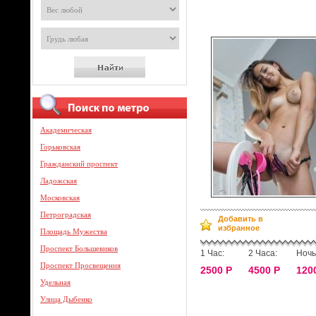
Академическая
Горьковская
Гражданский проспект
Ладожская
Московская
Петроградская
Добавить в
избранное
Площадь Мужества
Проспект Большевиков
1 Час:
2 Часа:
Ночь
Проспект Просвещения
2500 Р
4500 Р
120
Удельная
Улица Дыбенко