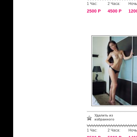
1 Час:
2 Часа:
Ночь
2500 Р
4500 Р
120
Удалить из
избранного
1 Час:
2 Часа:
Ночь