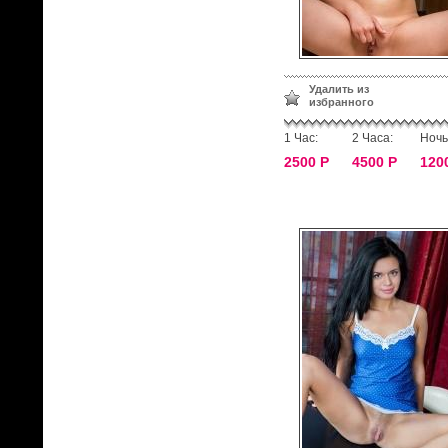
Удалить из
избранного
1 Час:
2 Часа:
Ночь
2500 Р
4500 Р
120