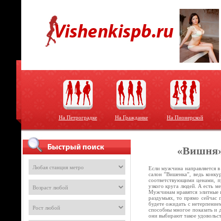
На Петроградке
На Гражданке
На Пионерской
«Вишня»
Если мужчина направляется в
салон ”Вишенка”, ведь конку
соответствующими ценами, пу
узкого круга людей. А есть м
Мужчинам нравятся элитные п
раздумьях, то прямо сейчас 
будете ожидать с нетерпением
способны многое показать и 
они выбирают такое удовольс