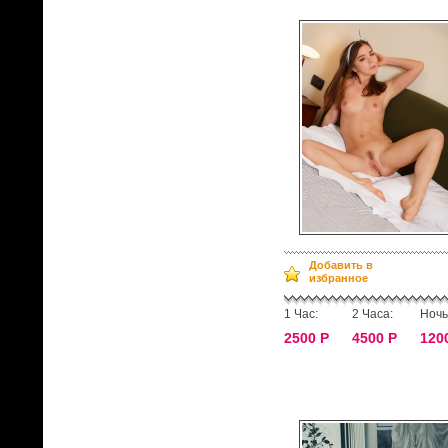
Добавить в
избранное
1 Час:
2 Часа:
Ночь
2500 Р
4500 Р
120