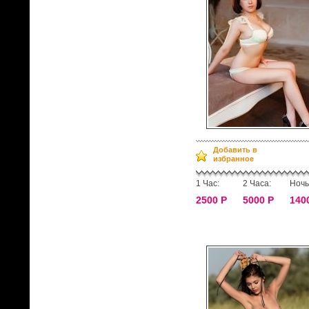
Добавить в
избранное
1 Час:
2 Часа:
Ночь
2500 Р
5000 Р
140