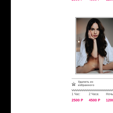
Удалить из
избранного
1 Час:
2 Часа:
Ночь
2500 Р
4500 Р
120