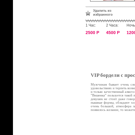
Удалить из
избранного
1 Час:
2 Часа:
Ночь
2500 Р
4500 Р
120
VIP бордели с про
Мужчинам бывает очень слож
удовольствиях и терпеть все
и только качественный алког
”Вишенка” пользуется такой 
девушек не стоит даже говор
пышные формы, обладают хор
очень большой, атмосфера л
появилось желание, то может