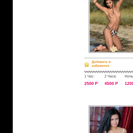
Добавить в
избранное
1 Час:
2 Часа:
Ночь
2500 Р
4500 Р
120