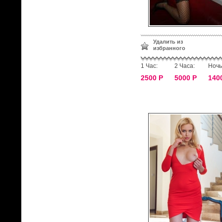
Удалить из
избранного
1 Час:
2 Часа:
Ночь
2500 Р
5000 Р
140