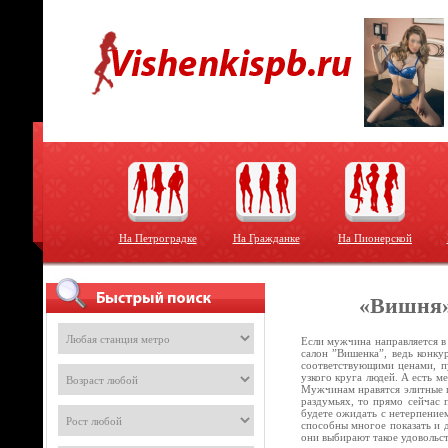
На Петроградке
На Гражданке
На Пионерской
«Вишня»
Если мужчина направляется в
салон ”Вишенка”, ведь конку
соответствующими ценами, пу
узкого круга людей. А есть м
Мужчинам нравятся элитные п
раздумьях, то прямо сейчас 
будете ожидать с нетерпением
способны многое показать и 
они выбирают такое удовольс