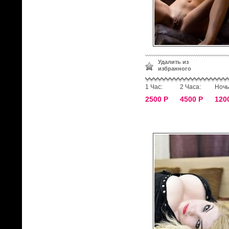
Удалить из
избранного
1 Час:
2 Часа:
Ночь
2500 Р
4500 Р
120