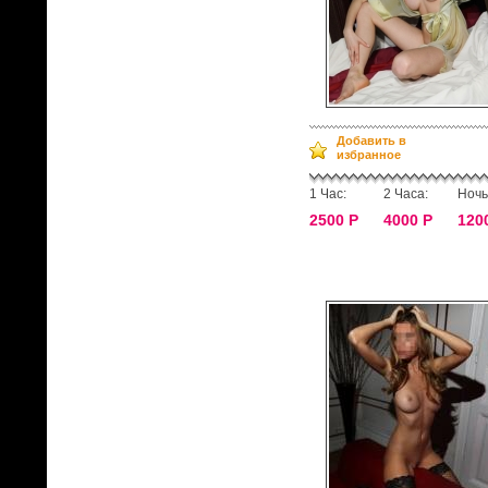
Добавить в
избранное
1 Час:
2 Часа:
Ночь
2500 Р
4000 Р
120