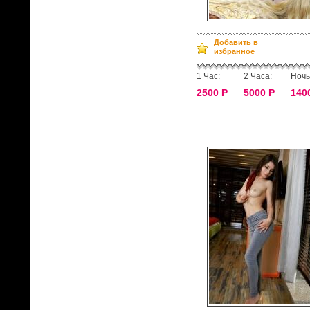
Добавить в
избранное
1 Час:
2 Часа:
Ночь
2500 Р
5000 Р
140