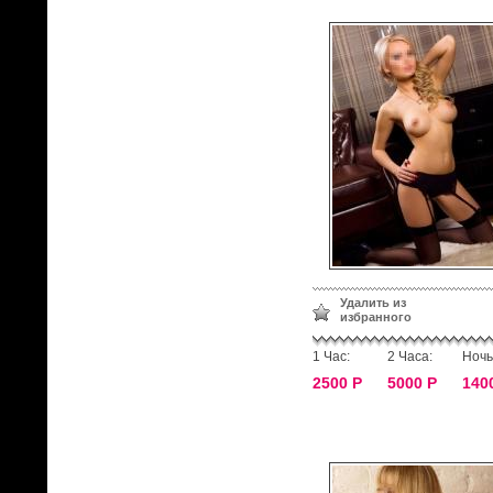
Удалить из
избранного
1 Час:
2 Часа:
Ночь
2500 Р
5000 Р
140