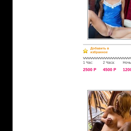
Добавить в
избранное
1 Час:
2 Часа:
Ночь
2500 Р
4500 Р
120