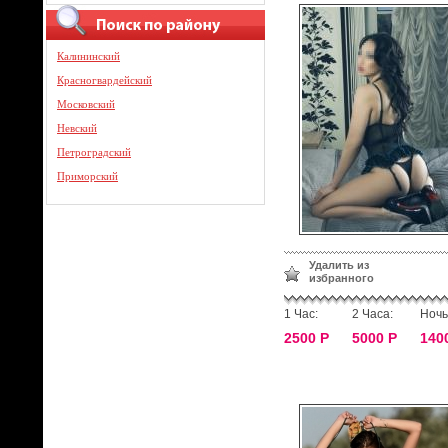
Калининский
Красногвардейский
Московский
Невский
Петроградский
Приморский
Удалить из
избранного
1 Час:
2 Часа:
Ночь
2500 Р
5000 Р
140