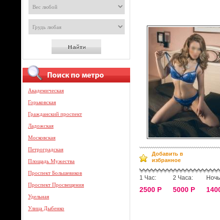
Академическая
Горьковская
Гражданский проспект
Ладожская
Московская
Петроградская
Добавить в
избранное
Площадь Мужества
Проспект Большевиков
1 Час:
2 Часа:
Ночь
Проспект Просвещения
2500 Р
5000 Р
140
Удельная
Улица Дыбенко