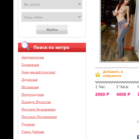
Академическая
Горьковская
Добавить в
Гражданский проспект
избранное
Ладожская
1 Час:
2 Часа:
Московская
2000 Р
4000 Р
Петроградская
Площадь Мужества
Проспект Большевиков
Проспект Просвещения
С
Удельная
Улица Дыбенко