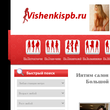
На Петроградке
На Гражданке
На Пионерской
На Большевиков
На Мо
Интим салон 
Большой 